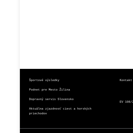
Športové výsledky
Kontakt
Podnet pre Mesto Žilina
Dopravný servis Slovensko
EV 108/
Aktuálna zjazdnosť ciest a horských 
priechodov