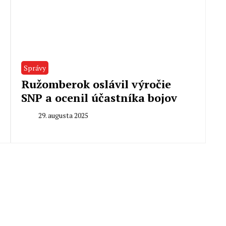
Správy
Ružomberok oslávil výročie
SNP a ocenil účastníka bojov
29. augusta 2025
By
Redakcia