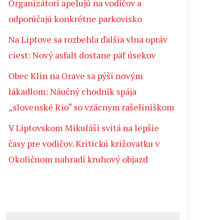
Organizátori apelujú na vodičov a
odporúčajú konkrétne parkovisko
Na Liptove sa rozbehla ďalšia vlna opráv
ciest: Nový asfalt dostane päť úsekov
Obec Klin na Orave sa pýši novým
lákadlom: Náučný chodník spája
„slovenské Rio“ so vzácnym rašeliniškom
V Liptovskom Mikuláši svitá na lepšie
časy pre vodičov. Kritickú križovatku v
Okoličnom nahradí kruhový objazd