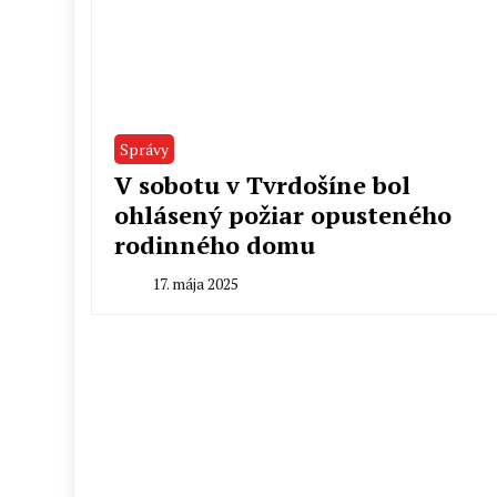
Správy
V sobotu v Tvrdošíne bol
ohlásený požiar opusteného
rodinného domu
17. mája 2025
By
Peter
Mahel