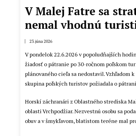
V Malej Fatre sa strat
nemal vhodnú turist
23. júna 2026
V pondelok 22.6.2026 v popoludňajších hodin
žiadosť o pátranie po 30-ročnom poľskom turi
plánovaného cieľa sa nedostavil. Vzhľadom k 
skupina poľských turistov požiadala o pátrani
Horskí záchranári z Oblastného strediska Ma
oblasti Vrchpodžiar. Nezvestnú osobu sa poda
obuv a v šmykľavom, blatistom teréne mal p