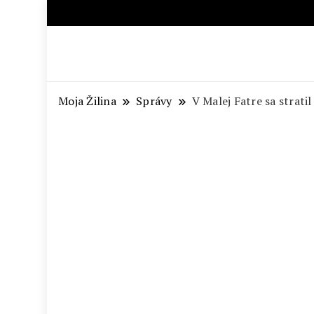
Aktuálne správy – severné Sl
Moja Žilina
Správy
V Malej Fatre sa strati