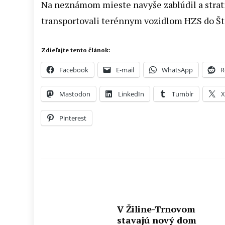
Na neznámom mieste navyše zablúdil a stratil
transportovali terénnym vozidlom HZS do Šte
Zdieľajte tento článok:
Facebook
E-mail
WhatsApp
R
Mastodon
LinkedIn
Tumblr
Pinterest
V Žiline-Trnovom
stavajú nový dom