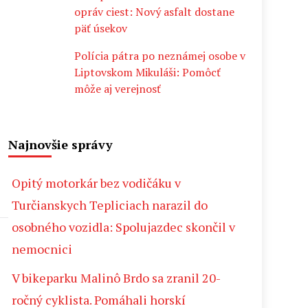
opráv ciest: Nový asfalt dostane
päť úsekov
Polícia pátra po neznámej osobe v
Liptovskom Mikuláši: Pomôcť
môže aj verejnosť
Najnovšie správy
Opitý motorkár bez vodičáku v
Turčianskych Tepliciach narazil do
osobného vozidla: Spolujazdec skončil v
nemocnici
V bikeparku Malinô Brdo sa zranil 20-
ročný cyklista. Pomáhali horskí