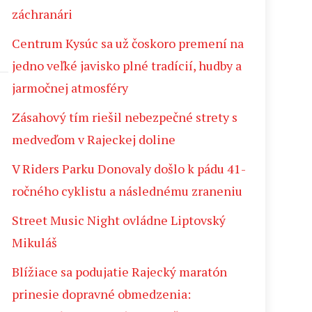
záchranári
Centrum Kysúc sa už čoskoro premení na
jedno veľké javisko plné tradícií, hudby a
jarmočnej atmosféry
Zásahový tím riešil nebezpečné strety s
medveďom v Rajeckej doline
V Riders Parku Donovaly došlo k pádu 41-
ročného cyklistu a následnému zraneniu
Street Music Night ovládne Liptovský
Mikuláš
Blížiace sa podujatie Rajecký maratón
prinesie dopravné obmedzenia: