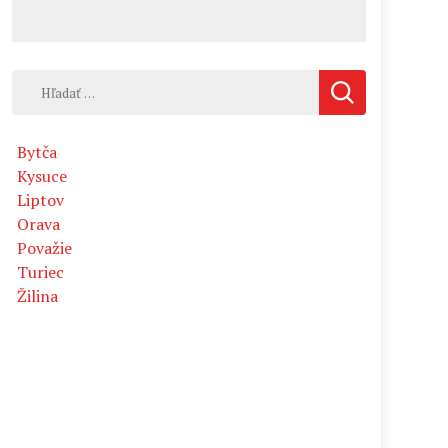
Hľadať:
Bytča
Kysuce
Liptov
Orava
Považie
Turiec
Žilina