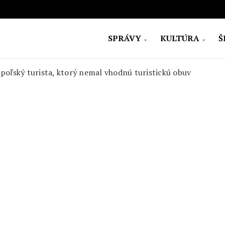
SPRÁVY
KULTÚRA
Š
ovensko
l poľský turista, ktorý nemal vhodnú turistickú obuv