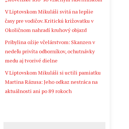
V Liptovskom Mikuláši svitá na lepšie
časy pre vodičov. Kritickú križovatku v
Okoličnom nahradí kruhový objazd
Pribylina ožije včelárstvom: Skanzen v
nedeľu privíta odborníkov, ochutnávky
medu aj tvorivé dielne
V Liptovskom Mikuláši si uctili pamiatku
Martina Rázusa: Jeho odkaz nestráca na
aktuálnosti ani po 89 rokoch