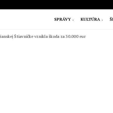
SPRÁVY
KULTÚRA
Š
ovensko
ianskej Štiavničke vznikla škoda za 30.000 eur