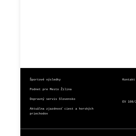
Športové výsledky
Kontakt
Podnet pre Mesto Žilina
Dopravný servis Slovensko
EV 108/
Aktuálna zjazdnosť ciest a horských 
priechodov