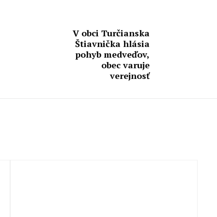
V obci Turčianska
Štiavnička hlásia
pohyb medveďov,
obec varuje
verejnosť