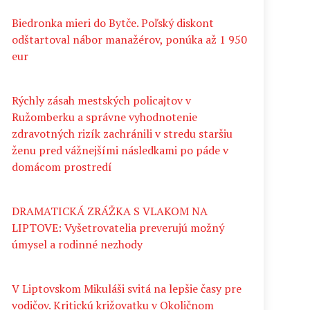
Biedronka mieri do Bytče. Poľský diskont
odštartoval nábor manažérov, ponúka až 1 950
eur
Rýchly zásah mestských policajtov v
Ružomberku a správne vyhodnotenie
zdravotných rizík zachránili v stredu staršiu
ženu pred vážnejšími následkami po páde v
domácom prostredí
DRAMATICKÁ ZRÁŽKA S VLAKOM NA
LIPTOVE: Vyšetrovatelia preverujú možný
úmysel a rodinné nezhody
V Liptovskom Mikuláši svitá na lepšie časy pre
vodičov. Kritickú križovatku v Okoličnom