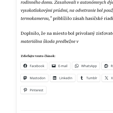
rodinného domu. Zasahovali v autonómnych dýc
vysokotlakovými prúdmi, na odvetranie bol použi
termokamerou,“
priblížilo zásah hasičské riadi
Doplnilo, že na miesto bol privolaný zisťovat
materiálna škoda predbežne v
Zdieľajte tento článok:
Facebook
E-mail
WhatsApp
R
Mastodon
LinkedIn
Tumblr
Pinterest