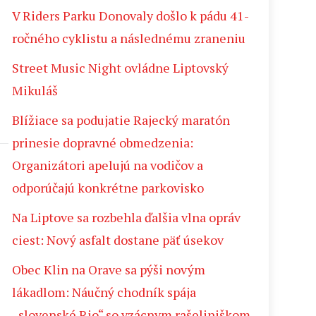
V Riders Parku Donovaly došlo k pádu 41-
ročného cyklistu a následnému zraneniu
Street Music Night ovládne Liptovský
Mikuláš
Blížiace sa podujatie Rajecký maratón
prinesie dopravné obmedzenia:
Organizátori apelujú na vodičov a
odporúčajú konkrétne parkovisko
Na Liptove sa rozbehla ďalšia vlna opráv
ciest: Nový asfalt dostane päť úsekov
Obec Klin na Orave sa pýši novým
lákadlom: Náučný chodník spája
„slovenské Rio“ so vzácnym rašeliniškom