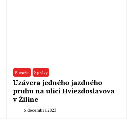
Považie
Správy
Uzávera jedného jazdného
pruhu na ulici Hviezdoslavova
v Žiline
6. decembra 2023
By
Milan
Macek