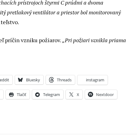
hacích prístrojoch štyrmi C prúdmi a dvoma
tý pretlakový ventilátor a priestor bol monitorovaný
teľstvo.
eľ príčin vzniku požiarov.
„Pri požiari vznikla priama
eddit
Bluesky
Threads
instagram
X
Tlačiť
Telegram
X
Nextdoor