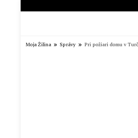
Aktuálne správy – severné Sl
Moja Žilina
Správy
Pri požiari domu v Turč