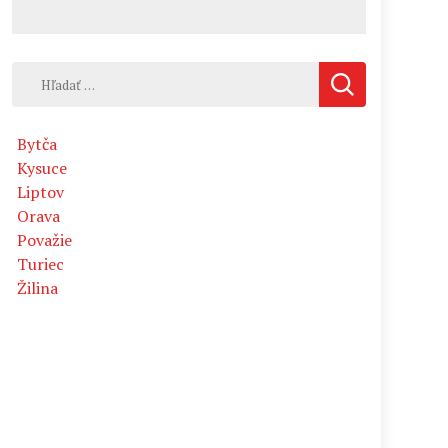
Hľadať:
Bytča
Kysuce
Liptov
Orava
Považie
Turiec
Žilina