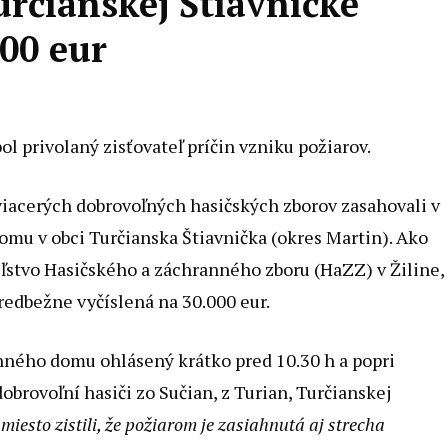
určianskej Štiavničke
000 eur
ol privolaný zisťovateľ príčin vzniku požiarov.
 viacerých dobrovoľných hasičských zborov zasahovali v
omu v obci Turčianska Štiavnička (okres Martin). Ako
teľstvo Hasičského a záchranného zboru (HaZZ) v Žiline,
edbežne vyčíslená na 30.000 eur.
inného domu ohlásený krátko pred 10.30 h a popri
dobrovoľní hasiči zo Sučian, z Turian, Turčianskej
miesto zistili, že požiarom je zasiahnutá aj strecha