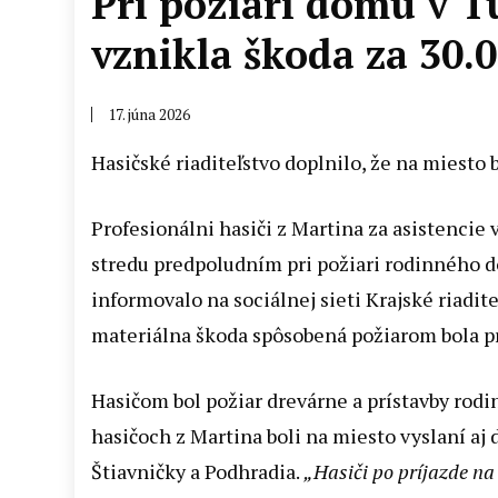
Pri požiari domu v T
vznikla škoda za 30.
17. júna 2026
Hasičské riaditeľstvo doplnilo, že na miesto b
Profesionálni hasiči z Martina za asistencie
stredu predpoludním pri požiari rodinného d
informovalo na sociálnej sieti Krajské riadi
materiálna škoda spôsobená požiarom bola pr
Hasičom bol požiar drevárne a prístavby rod
hasičoch z Martina boli na miesto vyslaní aj 
Štiavničky a Podhradia.
„Hasiči po príjazde na 