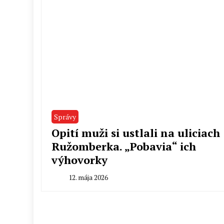
Správy
Opití muži si ustlali na uliciach
Ružomberka. „Pobavia“ ich
výhovorky
12. mája 2026
By
Peter
Mahel