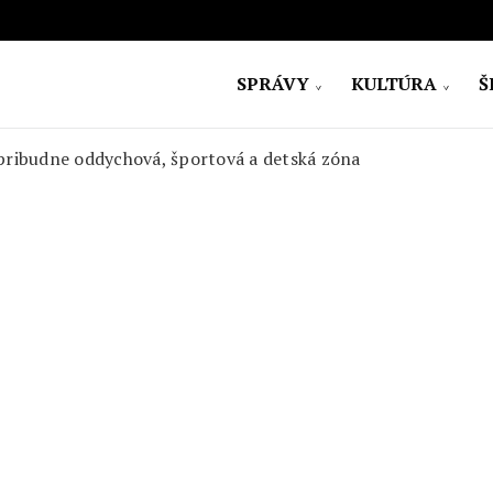
SPRÁVY
KULTÚRA
Š
ovensko
pribudne oddychová, športová a detská zóna