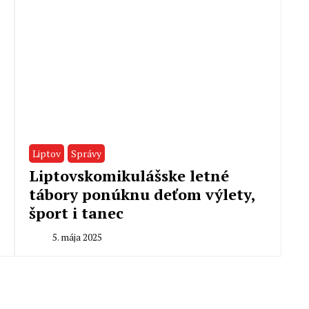
Liptov
Správy
Liptovskomikulášske letné
tábory ponúknu deťom výlety,
šport i tanec
5. mája 2025
By
Milan
Macek