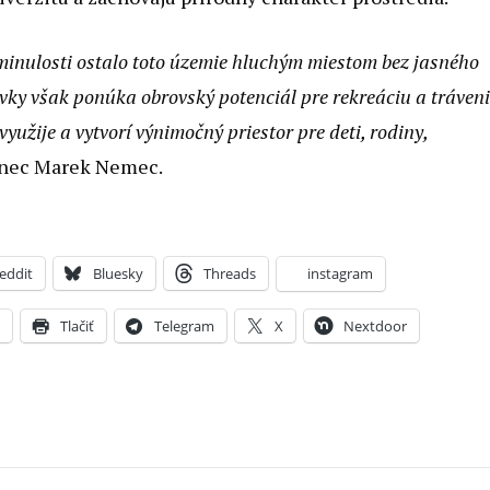
 minulosti ostalo toto územie hluchým miestom bez jasného
vky však ponúka obrovský potenciál pre rekreáciu a tráven
yužije a vytvorí výnimočný priestor pre deti, rodiny,
anec Marek Nemec.
eddit
Bluesky
Threads
instagram
X
Tlačiť
Telegram
X
Nextdoor