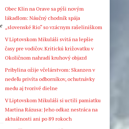
Obec Klin na Orave sa pýši novým
lákadlom: Náučný chodník spája
ie
„slovenské Rio“ so vzácnym rašeliniškom
V Liptovskom Mikuláši svitá na lepšie
časy pre vodičov. Kritickú križovatku v
Okoličnom nahradí kruhový objazd
Pribylina ožije včelárstvom: Skanzen v
nedeľu privíta odborníkov, ochutnávky
medu aj tvorivé dielne
V Liptovskom Mikuláši si uctili pamiatku
Martina Rázusa: Jeho odkaz nestráca na
aktuálnosti ani po 89 rokoch