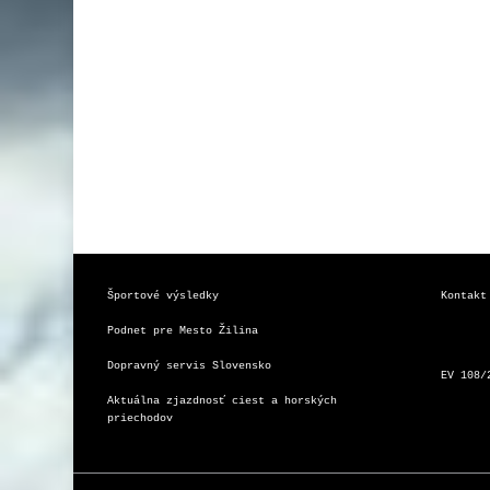
Športové výsledky
Kontakt
Podnet pre Mesto Žilina
Dopravný servis Slovensko
EV 108/
Aktuálna zjazdnosť ciest a horských 
priechodov