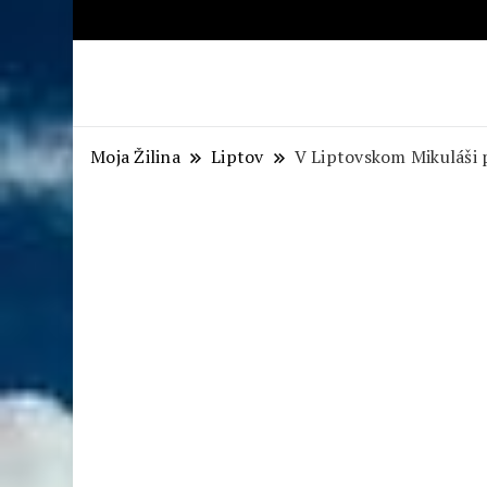
Aktuálne správy – severné Sl
Moja Žilina
Liptov
V Liptovskom Mikuláši 