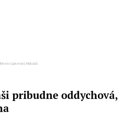
 Mesto Liptovský Mikuláš
ši pribudne oddychová,
na