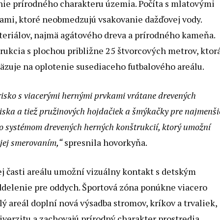
nie prírodného charakteru územia. Počíta s mlatovými
ami, ktoré neobmedzujú vsakovanie dažďovej vody.
teriálov, najmä agátového dreva a prírodného kameňa.
ukcia s plochou približne 25 štvorcových metrov, ktor
dväzuje na oplotenie susediaceho futbalového areálu.
hrisko s viacerými hernými prvkami vrátane drevených
oviska a tiež pružinových hojdačiek a šmýkačky pre najmenši
so systémom drevených herných konštrukcií, ktorý umožní
jej smerovaním,“
spresnila hovorkyňa.
j časti areálu umožní vizuálny kontakt s detským
ddelenie pre oddych. Športová zóna ponúkne viacero
ý areál doplní nová výsadba stromov, kríkov a trvaliek,
iverzitu a zachovajú prírodný charakter prostredia.