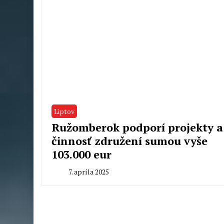
Liptov
Ružomberok podporí projekty a
činnosť združení sumou vyše
103.000 eur
7. apríla 2025
By
Milan
Macek