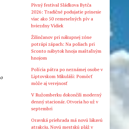
Pivný festival Sládkova Bytča
2026: Tradičné podujatie prinesie
viac ako 50 remeselných pív a
hviezdny Vidiek
Žilinčanov pri nákupnej zóne
potrápi zápach: Na poliach pri
Sconto nábytok hnoja maštaľným
hnojom
Polícia pátra po neznámej osobe v
Liptovskom Mikuláši: Pomôcť
ho
môže aj verejnosť
a
V Ružomberku dokončili moderný
denný stacionár. Otvoria ho už v
septembri
Oravská priehrada má novú lákavú
atrakciu. Novú mestskú pláž v