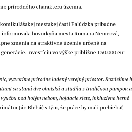
nie prírodného charakteru územia.
skomikulášskej mestskej časti Palúdzka pribudne
SR informovala hovorkyňa mesta Romana Nemcová,
pne zmenia na atraktívne územie určené na
generácie. Investíciu vo výške približne 130.000 eur
ic, vytvoríme prírodne ladený verejný priestor. Rozdelíme 
ntami sa stanú dve ohniská a studňa s tradičnou pumpou 
e výučbu pod holým nebom, hojdacie siete, inkluzívne herné
rimátor Ján Blcháč s tým, že práce by mali prebiehať