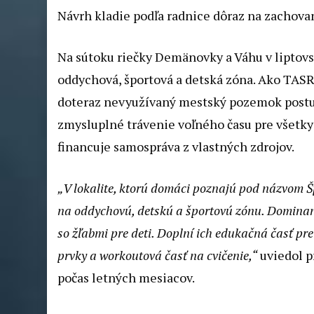
Návrh kladie podľa radnice dôraz na zachova
Na sútoku riečky Demänovky a Váhu v liptov
oddychová, športová a detská zóna. Ako TA
doteraz nevyužívaný mestský pozemok postu
zmysluplné trávenie voľného času pre všetky 
financuje samospráva z vlastných zdrojov.
„V lokalite, ktorú domáci poznajú pod názvom Šp
na oddychovú, detskú a športovú zónu. Domina
so žľabmi pre deti. Doplní ich edukačná časť pr
prvky a workoutová časť na cvičenie,“
uviedol p
počas letných mesiacov.