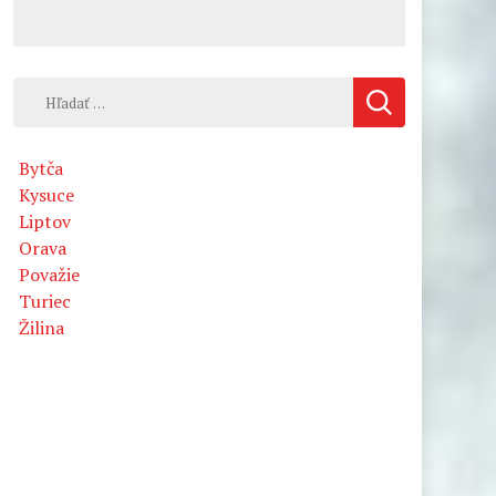
Hľadať:
Bytča
Kysuce
Liptov
Orava
Považie
Turiec
Žilina