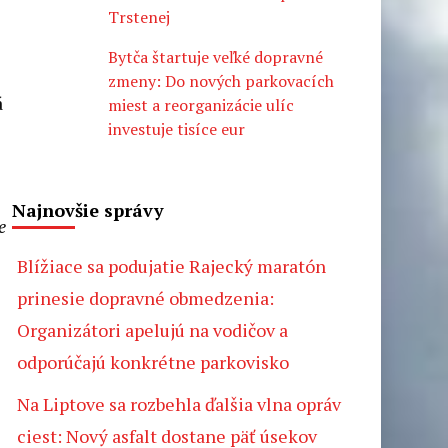
Trstenej
Bytča štartuje veľké dopravné
zmeny: Do nových parkovacích
á
miest a reorganizácie ulíc
investuje tisíce eur
Najnovšie správy
e
Blížiace sa podujatie Rajecký maratón
prinesie dopravné obmedzenia:
Organizátori apelujú na vodičov a
odporúčajú konkrétne parkovisko
Na Liptove sa rozbehla ďalšia vlna opráv
ciest: Nový asfalt dostane päť úsekov