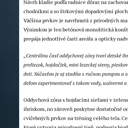
Návrh kladie podľa radnice dôraz na zachova
chodníkmi a so štrkovými dopadovými ploch
Väčšina prvkov je navrhnutá z prírodných ma
Výnimkou je len betónová monolitická konštr
prepája jednotlivé časti areálu a opticky na
„Centrálnu časť oddychovej zóny tvorí detské i
preliezok, hojdačiek, mini lezeckej steny, piesk
deti. Súčasťou je aj studňa s ručnou pumpou a 
deťom experimentovať s tokom vody, uzávermi a 
Oddychová zóna s hojdacími sieťami v zelene
ihriskom, no zároveň poskytne dostatočné o
cvičebných prvkov na tréning celého tela. Cel
ktoré vytvoria prirodzený tieň, podporia biod