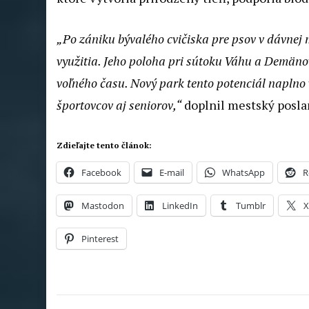
„Po zániku bývalého cvičiska pre psov v dávnej
využitia. Jeho poloha pri sútoku Váhu a Demäno
voľného času. Nový park tento potenciál naplno v
športovcov aj seniorov,“
doplnil mestský posl
Zdieľajte tento článok:
Facebook
E-mail
WhatsApp
R
Mastodon
LinkedIn
Tumblr
Pinterest