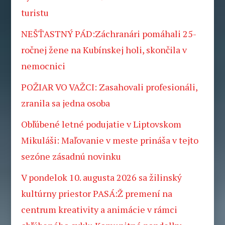
turistu
NEŠŤASTNÝ PÁD:Záchranári pomáhali 25-
ročnej žene na Kubínskej holi, skončila v
nemocnici
POŽIAR VO VAŽCI: Zasahovali profesionáli,
zranila sa jedna osoba
Obľúbené letné podujatie v Liptovskom
Mikuláši: Maľovanie v meste prináša v tejto
sezóne zásadnú novinku
V pondelok 10. augusta 2026 sa žilinský
kultúrny priestor PASÁ:Ž premení na
centrum kreativity a animácie v rámci