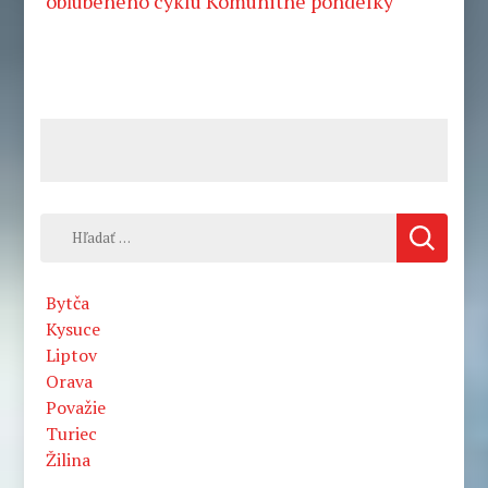
obľúbeného cyklu Komunitné pondelky
Hľadať:
Bytča
Kysuce
Liptov
Orava
Považie
Turiec
Žilina