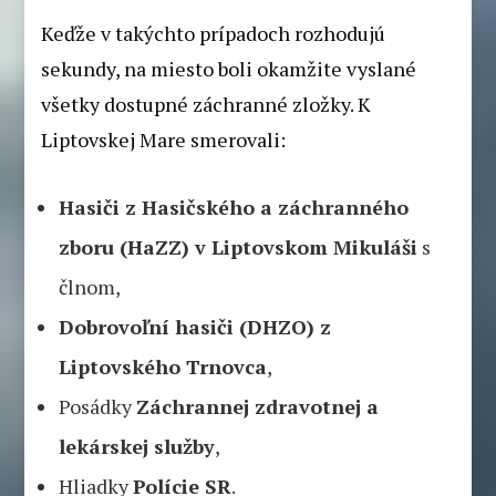
Keďže v takýchto prípadoch rozhodujú
sekundy, na miesto boli okamžite vyslané
všetky dostupné záchranné zložky. K
Liptovskej Mare smerovali:
Hasiči z Hasičského a záchranného
zboru (HaZZ) v Liptovskom Mikuláši
s
člnom,
Dobrovoľní hasiči (DHZO) z
Liptovského Trnovca
,
Posádky
Záchrannej zdravotnej a
lekárskej služby
,
Hliadky
Polície SR
.