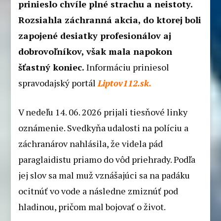
prinieslo chvíle plné strachu a neistoty.
Rozsiahla záchranná akcia, do ktorej boli
zapojené desiatky profesionálov aj
dobrovoľníkov, však mala napokon
šťastný koniec.
Informáciu priniesol
spravodajský portál
Liptov112.sk.
V nedeľu 14. 06. 2026 prijali tiesňové linky
oznámenie. Svedkyňa udalosti na políciu a
záchranárov nahlásila, že videla pád
paraglaidistu priamo do vôd priehrady. Podľa
jej slov sa mal muž vznášajúci sa na padáku
ocitnúť vo vode a následne zmiznúť pod
hladinou, pričom mal bojovať o život.