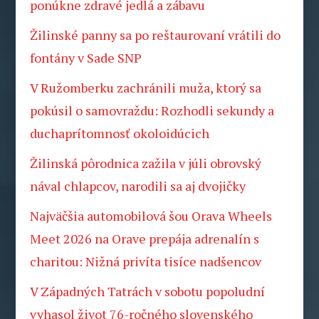
ponúkne zdravé jedlá a zábavu
Žilinské panny sa po reštaurovaní vrátili do
fontány v Sade SNP
V Ružomberku zachránili muža, ktorý sa
pokúsil o samovraždu: Rozhodli sekundy a
duchaprítomnosť okoloidúcich
Žilinská pôrodnica zažila v júli obrovský
nával chlapcov, narodili sa aj dvojičky
Najväčšia automobilová šou Orava Wheels
Meet 2026 na Orave prepája adrenalín s
charitou: Nižná privíta tisíce nadšencov
V Západných Tatrách v sobotu popoludní
vyhasol život 76-ročného slovenského