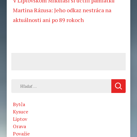
V Liptovskom Mikuláši si uctili pamiatku
Martina Rázusa: Jeho odkaz nestráca na
aktuálnosti ani po 89 rokoch
Hľadať:
Bytča
Kysuce
Liptov
Orava
Považie