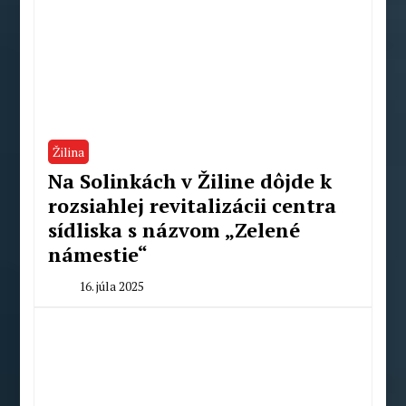
Žilina
Na Solinkách v Žiline dôjde k
rozsiahlej revitalizácii centra
sídliska s názvom „Zelené
námestie“
16. júla 2025
By
Milan
Macek