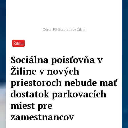
Zdroj: FB\Euroterrace Žilina
Žilina
Sociálna poisťovňa v
Žiline v nových
priestoroch nebude mať
dostatok parkovacích
miest pre
zamestnancov