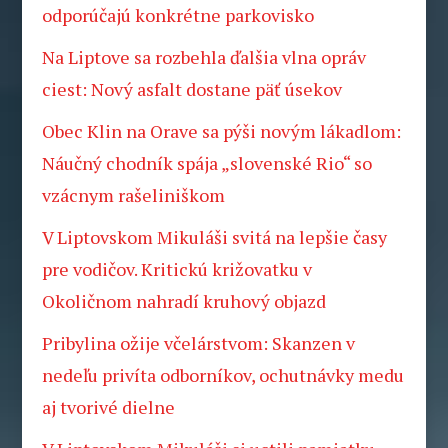
odporúčajú konkrétne parkovisko
Na Liptove sa rozbehla ďalšia vlna opráv
ciest: Nový asfalt dostane päť úsekov
Obec Klin na Orave sa pýši novým lákadlom:
Náučný chodník spája „slovenské Rio“ so
vzácnym rašeliniškom
V Liptovskom Mikuláši svitá na lepšie časy
pre vodičov. Kritickú križovatku v
Okoličnom nahradí kruhový objazd
Pribylina ožije včelárstvom: Skanzen v
nedeľu privíta odborníkov, ochutnávky medu
aj tvorivé dielne