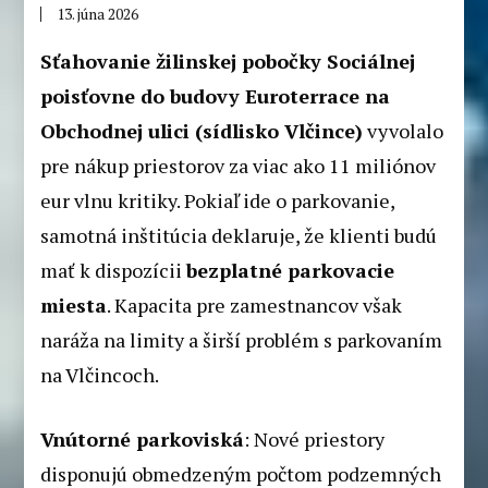
13. júna 2026
Sťahovanie žilinskej pobočky Sociálnej
poisťovne do budovy Euroterrace na
Obchodnej ulici (sídlisko Vlčince)
vyvolalo
pre nákup priestorov za viac ako 11 miliónov
eur vlnu kritiky. Pokiaľ ide o parkovanie,
samotná inštitúcia deklaruje, že klienti budú
mať k dispozícii
bezplatné parkovacie
miesta
. Kapacita pre zamestnancov však
naráža na limity a širší problém s parkovaním
na Vlčincoch.
Vnútorné parkoviská
: Nové priestory
disponujú obmedzeným počtom podzemných