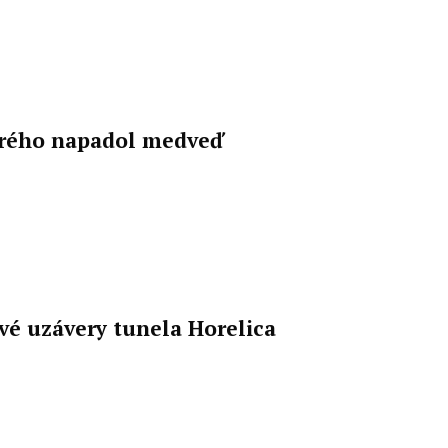
torého napadol medveď
vé uzávery tunela Horelica