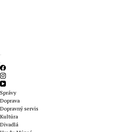
Aktuálne správy – severné Slovensko
Správy
Doprava
Dopravný servis
Kultúra
Divadlá