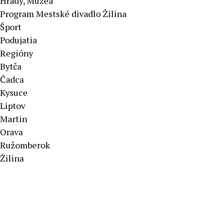
Hrady, Múzeá
Program Mestské divadlo Žilina
Šport
Podujatia
Regióny
Bytča
Čadca
Kysuce
Liptov
Martin
Orava
Ružomberok
Žilina