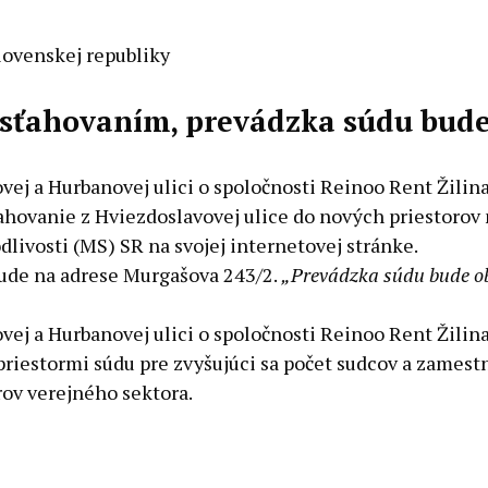
Slovenskej republiky
so sťahovaním, prevádzka súdu bu
ej a Hurbanovej ulici o spoločnosti Reinoo Rent Žilina
ahovanie z Hviezdoslavovej ulice do nových priestorov 
livosti (MS) SR na svojej internetovej stránke.
 bude na adrese Murgašova 243/2.
„Prevádzka súdu bude ob
vej a Hurbanovej ulici o spoločnosti Reinoo Rent Žilin
riestormi súdu pre zvyšujúci sa počet sudcov a zamestn
ov verejného sektora.