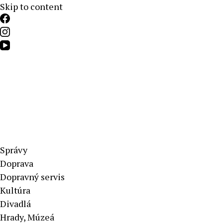
Skip to content
Aktuálne správy – severné Slovensko
Správy
Doprava
Dopravný servis
Kultúra
Divadlá
Hrady, Múzeá