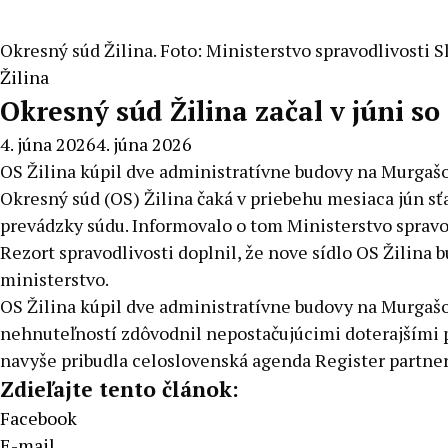
Okresný súd Žilina. Foto: Ministerstvo spravodlivosti 
Žilina
Okresný súd Žilina začal v júni 
4. júna 2026
4. júna 2026
OS Žilina kúpil dve administratívne budovy na Murgašov
Okresný súd (OS) Žilina čaká v priebehu mesiaca jún sť
prevádzky súdu. Informovalo o tom Ministerstvo spravod
Rezort spravodlivosti doplnil, že nove sídlo OS Žilina
ministerstvo.
OS Žilina kúpil dve administratívne budovy na Murgašo
nehnuteľností zdôvodnil nepostačujúcimi doterajšími p
navyše pribudla celoslovenská agenda Register partner
Zdieľajte tento článok:
Facebook
E-mail