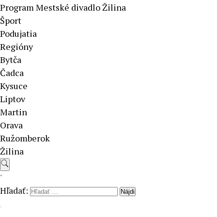
Program Mestské divadlo Žilina
Šport
Podujatia
Regióny
Bytča
Čadca
Kysuce
Liptov
Martin
Orava
Ružomberok
Žilina
'
Hľadať: