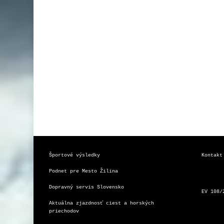
Športové výsledky
Kontakt
Podnet pre Mesto Žilina
Dopravný servis Slovensko
EV 108/
Aktuálna zjazdnosť ciest a horských 
priechodov