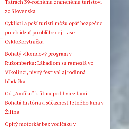
Tatrách 39-ročnému zranenému turistovi
zo Slovenska
Cyklisti a peší turisti môžu opäť bezpečne
prechádzať po obľúbenej trase
CykloKorytnička
Bohatý víkendový program v
Ružomberku: Lákadlom sú remeslá vo
Vlkolínci, pivný festival aj rodinná
hľadačka
Od „Amfiku“ k filmu pod hviezdami:
Bohatá história a súčasnosť letného kina v
Žiline
Opitý motorkár bez vodičáku v