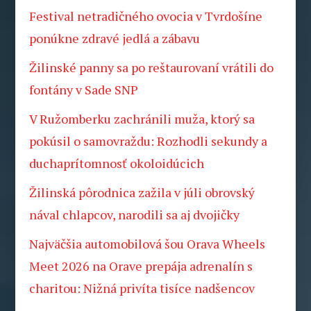
Festival netradičného ovocia v Tvrdošíne
ponúkne zdravé jedlá a zábavu
Žilinské panny sa po reštaurovaní vrátili do
fontány v Sade SNP
V Ružomberku zachránili muža, ktorý sa
pokúsil o samovraždu: Rozhodli sekundy a
duchaprítomnosť okoloidúcich
Žilinská pôrodnica zažila v júli obrovský
nával chlapcov, narodili sa aj dvojičky
Najväčšia automobilová šou Orava Wheels
Meet 2026 na Orave prepája adrenalín s
charitou: Nižná privíta tisíce nadšencov