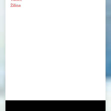
Žilina