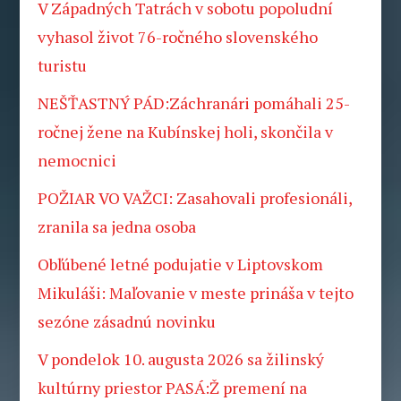
V Západných Tatrách v sobotu popoludní
vyhasol život 76-ročného slovenského
turistu
NEŠŤASTNÝ PÁD:Záchranári pomáhali 25-
ročnej žene na Kubínskej holi, skončila v
nemocnici
POŽIAR VO VAŽCI: Zasahovali profesionáli,
zranila sa jedna osoba
Obľúbené letné podujatie v Liptovskom
Mikuláši: Maľovanie v meste prináša v tejto
sezóne zásadnú novinku
V pondelok 10. augusta 2026 sa žilinský
kultúrny priestor PASÁ:Ž premení na