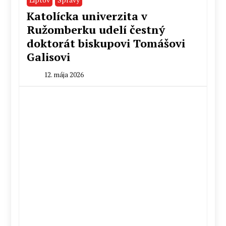
Katolícka univerzita v
Ružomberku udelí čestný
doktorát biskupovi Tomášovi
Galisovi
12. mája 2026
By
Milan
Macek