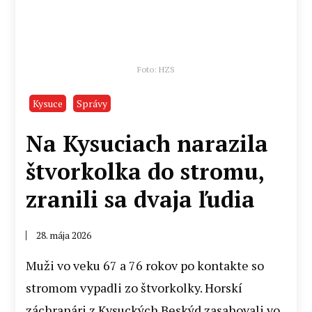
Foto: HZS
Kysuce
Správy
Na Kysuciach narazila
štvorkolka do stromu,
zranili sa dvaja ľudia
28. mája 2026
Muži vo veku 67 a 76 rokov po kontakte so
stromom vypadli zo štvorkolky. Horskí
záchranári z Kysuckých Beskýd zasahovali vo