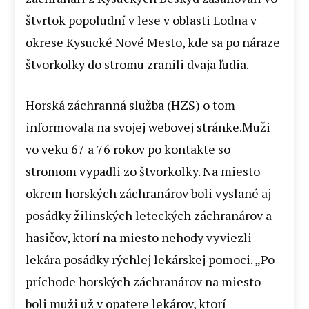
štvrtok popoludní v lese v oblasti Lodna v
okrese Kysucké Nové Mesto, kde sa po náraze
štvorkolky do stromu zranili dvaja ľudia.
Horská záchranná služba (HZS) o tom
informovala na svojej webovej stránke.Muži
vo veku 67 a 76 rokov po kontakte so
stromom vypadli zo štvorkolky. Na miesto
okrem horských záchranárov boli vyslané aj
posádky žilinských leteckých záchranárov a
hasičov, ktorí na miesto nehody vyviezli
lekára posádky rýchlej lekárskej pomoci. „Po
príchode horských záchranárov na miesto
boli muži už v opatere lekárov, ktorí