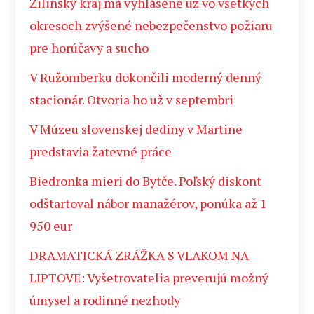
Žilinský kraj má vyhlásené už vo všetkých
okresoch zvýšené nebezpečenstvo požiaru
pre horúčavy a sucho
V Ružomberku dokončili moderný denný
stacionár. Otvoria ho už v septembri
V Múzeu slovenskej dediny v Martine
predstavia žatevné práce
Biedronka mieri do Bytče. Poľský diskont
odštartoval nábor manažérov, ponúka až 1
950 eur
DRAMATICKÁ ZRÁŽKA S VLAKOM NA
LIPTOVE: Vyšetrovatelia preverujú možný
úmysel a rodinné nezhody