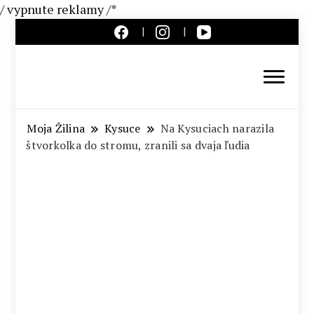
/ vypnute reklamy /*
Aktuálne správy – severné
Slovensko
Moja Žilina
Kysuce
Na Kysuciach narazila
štvorkolka do stromu, zranili sa dvaja ľudia