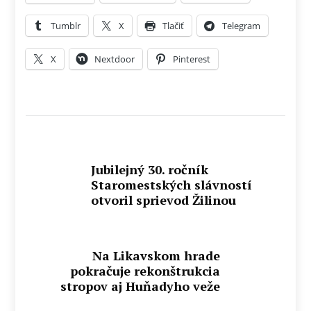
Tumblr
X
Tlačiť
Telegram
X
Nextdoor
Pinterest
Jubilejný 30. ročník
Staromestských slávností
otvoril sprievod Žilinou
Na Likavskom hrade
pokračuje rekonštrukcia
stropov aj Huňadyho veže