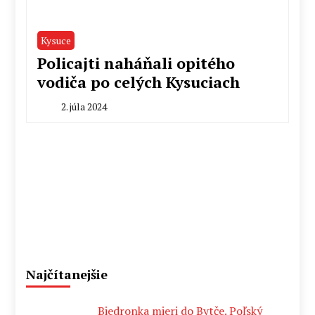
Kysuce
Policajti naháňali opitého
vodiča po celých Kysuciach
2. júla 2024
By
Radoslav
Pecko
Najčítanejšie
Biedronka mieri do Bytče. Poľský