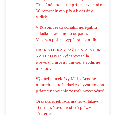
Tradičné podujatie prinesie viac ako
50 remeselných pív a hviezdny
Vidiek
V Ružomberku odhalili nelegálnu
skládku stavebného odpadu:
Mestská polícia vypátrala vinníka
DRAMATICKÁ ZRÁŽKA S VLAKOM
NA LIPTOVE: Vyšetrovatelia
preverujú možný úmysel a rodinné
nezhody
Výstavba preložky I/11 v Brodne
napreduje, požiadavky obyvateľov na
priame napojenie zostali nevypočuté
Oravská priehrada má novú lákavú
atrakciu. Novú mestskú pláž v
Trstenej