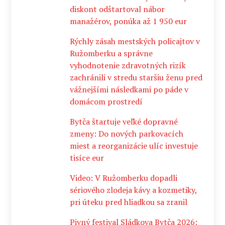
diskont odštartoval nábor
manažérov, ponúka až 1 950 eur
Rýchly zásah mestských policajtov v
Ružomberku a správne
vyhodnotenie zdravotných rizík
zachránili v stredu staršiu ženu pred
vážnejšími následkami po páde v
domácom prostredí
Bytča štartuje veľké dopravné
zmeny: Do nových parkovacích
miest a reorganizácie ulíc investuje
tisíce eur
Video: V Ružomberku dopadli
sériového zlodeja kávy a kozmetiky,
pri úteku pred hliadkou sa zranil
Pivný festival Sládkova Bytča 2026: