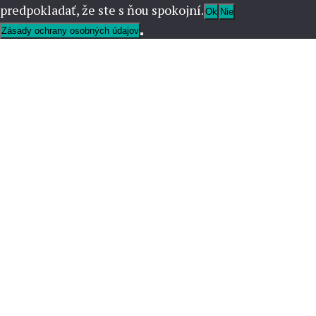
predpokladať, že ste s ňou spokojní.
Ok
Nie
Zásady ochrany osobných údajov