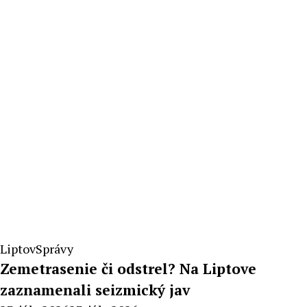
Radoslav
Pecko
Liptov
Správy
Zemetrasenie či odstrel? Na Liptove
zaznamenali seizmický jav