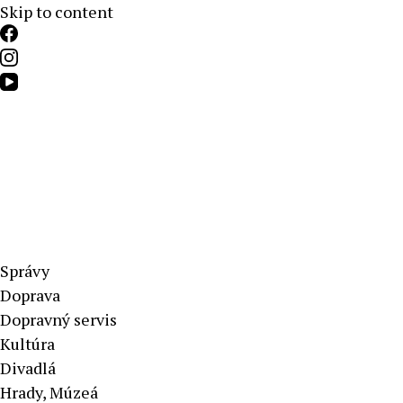
Skip to content
Aktuálne správy – severné Slovensko
Správy
Doprava
Dopravný servis
Kultúra
Divadlá
Hrady, Múzeá