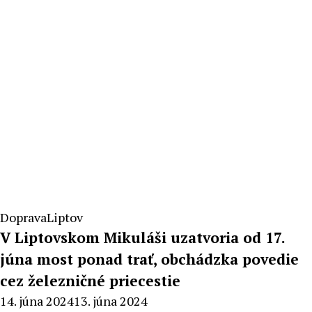
Doprava
Liptov
V Liptovskom Mikuláši uzatvoria od 17.
júna most ponad trať, obchádzka povedie
cez železničné priecestie
By
14. júna 2024
13. júna 2024