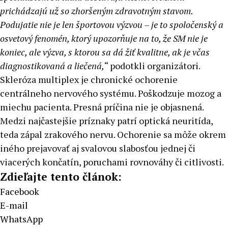
prichádzajú už so zhoršeným zdravotným stavom.
Podujatie nie je len športovou výzvou – je to spoločenský a
osvetový fenomén, ktorý upozorňuje na to, že SM nie je
koniec, ale výzva, s ktorou sa dá žiť kvalitne, ak je včas
diagnostikovaná a liečená,
“ podotkli organizátori.
Skleróza multiplex je chronické ochorenie
centrálneho nervového systému. Poškodzuje mozog a
miechu pacienta. Presná príčina nie je objasnená.
Medzi najčastejšie príznaky patrí optická neuritída,
teda zápal zrakového nervu. Ochorenie sa môže okrem
iného prejavovať aj svalovou slabosťou jednej či
viacerých končatín, poruchami rovnováhy či citlivosti.
Zdieľajte tento článok:
Facebook
E-mail
WhatsApp