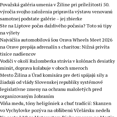
Považská galéria umenia v Žiline pri príležitosti 50.
výročia svojho založenia pripravila výstavu venovanú
samotnej podstate galérie – jej zbierke
Ste na Liptove počas daždivého počasia? Toto sú tipy
na výlety
Najväčšia automobilová šou Orava Wheels Meet 2026
na Orave prepája adrenalín s charitou: Nižná privíta
tisíce nadšencov
Vodiči v okolí Ružomberka strávia v kolónach desiatky
minút, doprava kolabuje v oboch smeroch
Mesto Žilina a Úrad komisára pre deti spájajú sily a
žiadajú od vlády Slovenskej republiky systémové
legislatívne zmeny na ochranu maloletých pred
organizovaným žobraním
Vôňa medu, tóny heligóniek a chuť tradícií: Skanzen
vo Vychylovke pozýva na obľúbenú Včelársku nedeľu