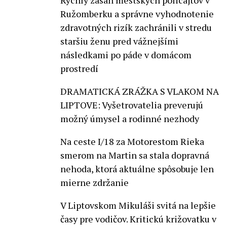
Rýchly zásah mestských policajtov v
Ružomberku a správne vyhodnotenie
zdravotných rizík zachránili v stredu
staršiu ženu pred vážnejšími
následkami po páde v domácom
prostredí
DRAMATICKÁ ZRÁŽKA S VLAKOM NA
LIPTOVE: Vyšetrovatelia preverujú
možný úmysel a rodinné nezhody
Na ceste I/18 za Motorestom Rieka
smerom na Martin sa stala dopravná
nehoda, ktorá aktuálne spôsobuje len
mierne zdržanie
V Liptovskom Mikuláši svitá na lepšie
časy pre vodičov. Kritickú križovatku v