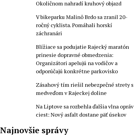
Okoličnom nahradí kruhový objazd
V bikeparku Malinô Brdo sa zranil 20-
ročný cyklista. Pomáhali horskí
záchranári
Blížiace sa podujatie Rajecký maratón
prinesie dopravné obmedzenia:
Organizátori apelujú na vodičov a
odporúčajú konkrétne parkovisko
Zásahový tím riešil nebezpečné strety s
medveďom v Rajeckej doline
Na Liptove sa rozbehla ďalšia vlna opráv
ciest: Nový asfalt dostane päť úsekov
Najnovšie správy