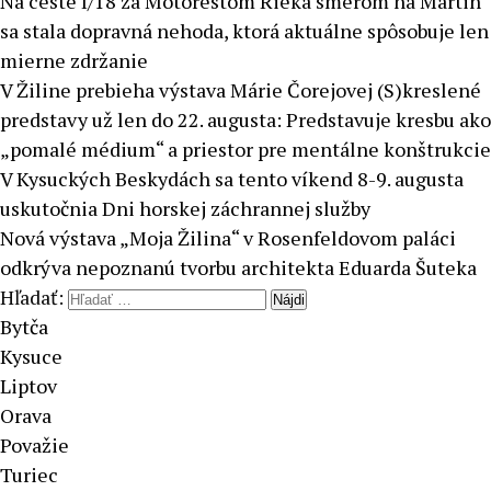
Na ceste I/18 za Motorestom Rieka smerom na Martin
sa stala dopravná nehoda, ktorá aktuálne spôsobuje len
mierne zdržanie
V Žiline prebieha výstava Márie Čorejovej (S)kreslené
predstavy už len do 22. augusta: Predstavuje kresbu ako
„pomalé médium“ a priestor pre mentálne konštrukcie
V Kysuckých Beskydách sa tento víkend 8-9. augusta
uskutočnia Dni horskej záchrannej služby
Nová výstava „Moja Žilina“ v Rosenfeldovom paláci
odkrýva nepoznanú tvorbu architekta Eduarda Šuteka
Hľadať:
Bytča
Kysuce
Liptov
Orava
Považie
Turiec