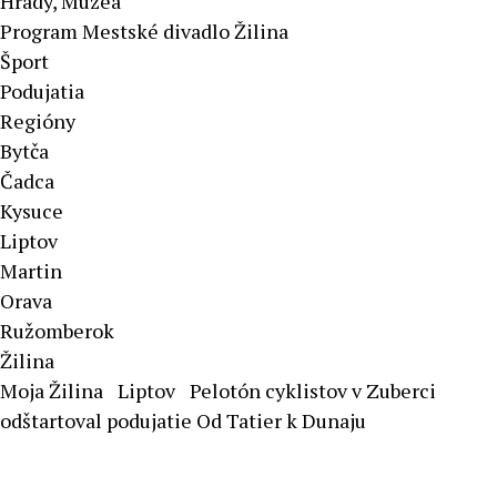
Hrady, Múzeá
Program Mestské divadlo Žilina
Šport
Podujatia
Regióny
Bytča
Čadca
Kysuce
Liptov
Martin
Orava
Ružomberok
Žilina
Moja Žilina
Liptov
Pelotón cyklistov v Zuberci
odštartoval podujatie Od Tatier k Dunaju