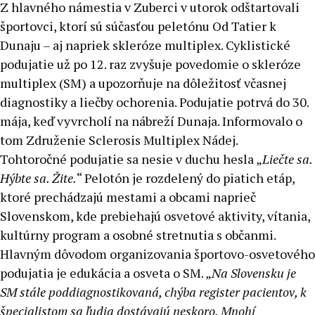
Z hlavného námestia v Zuberci v utorok odštartovali
športovci, ktorí sú súčasťou peletónu Od Tatier k
Dunaju – aj napriek skleróze multiplex. Cyklistické
podujatie už po 12. raz zvyšuje povedomie o skleróze
multiplex (SM) a upozorňuje na dôležitosť včasnej
diagnostiky a liečby ochorenia. Podujatie potrvá do 30.
mája, keď vyvrcholí na nábreží Dunaja. Informovalo o
tom Združenie Sclerosis Multiplex Nádej.
Tohtoročné podujatie sa nesie v duchu hesla „
Liečte sa.
Hýbte sa. Žite.
“ Pelotón je rozdelený do piatich etáp,
ktoré prechádzajú mestami a obcami naprieč
Slovenskom, kde prebiehajú osvetové aktivity, vítania,
kultúrny program a osobné stretnutia s občanmi.
Hlavným dôvodom organizovania športovo-osvetového
podujatia je edukácia a osveta o SM. „
Na Slovensku je
SM stále poddiagnostikovaná, chýba register pacientov, k
špecialistom sa ľudia dostávajú neskoro. Mnohí