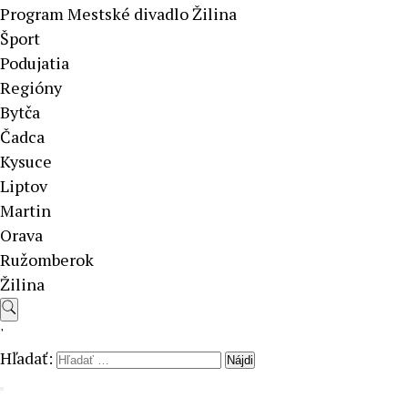
Program Mestské divadlo Žilina
Šport
Podujatia
Regióny
Bytča
Čadca
Kysuce
Liptov
Martin
Orava
Ružomberok
Žilina
'
Hľadať: