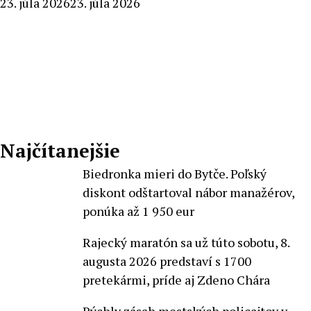
By
23. júla 2026
23. júla 2026
Radoslav
Pecko
Najčítanejšie
Biedronka mieri do Bytče. Poľský
diskont odštartoval nábor manažérov,
ponúka až 1 950 eur
Rajecký maratón sa už túto sobotu, 8.
augusta 2026 predstaví s 1700
pretekármi, príde aj Zdeno Chára