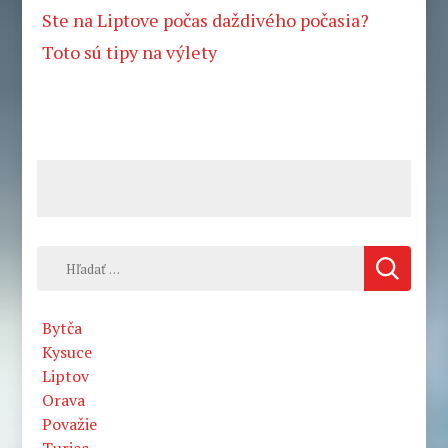
Ste na Liptove počas daždivého počasia?
Toto sú tipy na výlety
Hľadať:
Bytča
Kysuce
Liptov
Orava
Považie