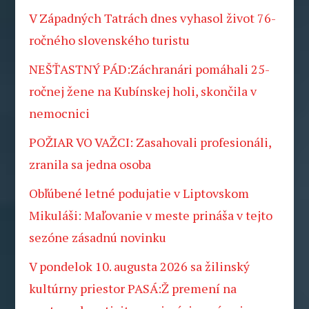
V Západných Tatrách dnes vyhasol život 76-
ročného slovenského turistu
NEŠŤASTNÝ PÁD:Záchranári pomáhali 25-
ročnej žene na Kubínskej holi, skončila v
nemocnici
POŽIAR VO VAŽCI: Zasahovali profesionáli,
zranila sa jedna osoba
Obľúbené letné podujatie v Liptovskom
Mikuláši: Maľovanie v meste prináša v tejto
sezóne zásadnú novinku
V pondelok 10. augusta 2026 sa žilinský
kultúrny priestor PASÁ:Ž premení na