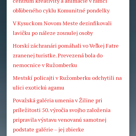
centrum kreativity a animácie v rámci
obľúbeného cyklu Komunitné pondelky
V Kysuckom Novom Meste dezinfikovali
lavičku po náleze zosnulej osoby
Horskí záchranári pomáhali vo Veľkej Fatre
zranenej turistke. Prevezená bola do
nemocnice v Ružomberku
Mestskí policajti v Ružomberku odchytili na
ulici exotickú agamu
Považská galéria umenia v Žiline pri
príležitosti 50. výročia svojho založenia
pripravila výstavu venovanú samotnej
podstate galérie – jej zbierke