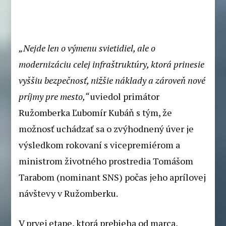
„Nejde len o výmenu svietidiel, ale o
modernizáciu celej infraštruktúry, ktorá prinesie
vyššiu bezpečnosť, nižšie náklady a zároveň nové
príjmy pre mesto,“
uviedol primátor
Ružomberka Ľubomír Kubáň s tým, že
možnosť uchádzať sa o zvýhodnený úver je
výsledkom rokovaní s vicepremiérom a
ministrom životného prostredia Tomášom
Tarabom (nominant SNS) počas jeho aprílovej
návštevy v Ružomberku.
V prvej etape, ktorá prebieha od marca,