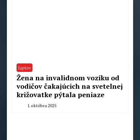
Liptov
Žena na invalidnom vozíku od
vodičov čakajúcich na svetelnej
križovatke pýtala peniaze
1. októbra 2025
By
Milan
Macek