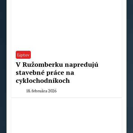
Liptov
V Ružomberku napredujú
stavebné práce na
cyklochodníkoch
18. februára 2026
By
Milan
Macek