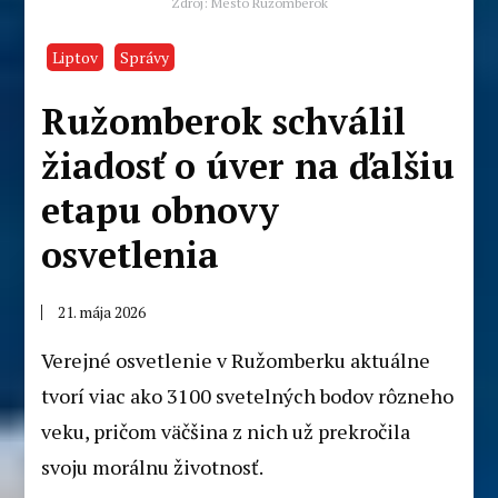
Zdroj: Mesto Ružomberok
Liptov
Správy
Ružomberok schválil
žiadosť o úver na ďalšiu
etapu obnovy
osvetlenia
21. mája 2026
Verejné osvetlenie v Ružomberku aktuálne
tvorí viac ako 3100 svetelných bodov rôzneho
veku, pričom väčšina z nich už prekročila
svoju morálnu životnosť.