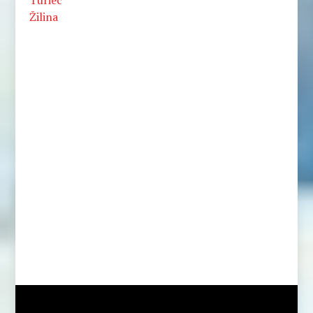
Turiec
Žilina