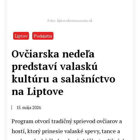
Foto: liptovskemuzeum.sk
Liptov
Podujatia
Ovčiarska nedeľa
predstaví valaskú
kultúru a salašníctvo
na Liptove
15. mája 2026
Program otvorí tradičný sprievod ovčiarov a
hostí, ktorý prinesie valaské spevy, tance a