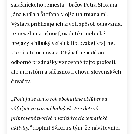
salašníckeho remesla – bačov Petra Slosiara,
Jána Kráľa a Štefana Mojša Hajtmana ml.
Výstava približuje ich život, spôsob odievania,
remeselnú zručnosť, osobité umelecké
prejavy a hlboký vzťah k liptovskej krajine,
ktorá ich formovala. Chýbať nebudú ani
odborné prednášky venované tejto profesii,
ale aj histórii a súčasnosti chovu slovenských
čuvačov.
„Podujatie tento rok obohatíme obľúbenou
súťažou vo varení halušiek. Pre deti sú
pripravené tvorivé a vzdelávacie tematické
aktivity,“
doplnil Sýkora s tým, že návštevníci