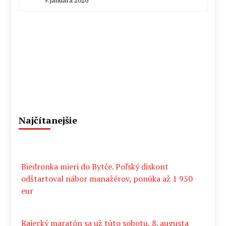
By
Milan
Macek
Najčítanejšie
Biedronka mieri do Bytče. Poľský diskont
odštartoval nábor manažérov, ponúka až 1 950
eur
Rajecký maratón sa už túto sobotu, 8. augusta