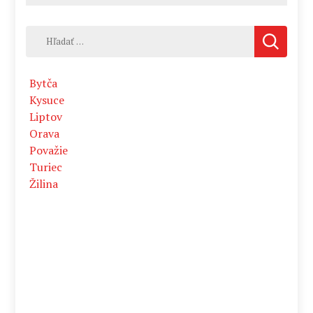
Hľadať:
Bytča
Kysuce
Liptov
Orava
Považie
Turiec
Žilina