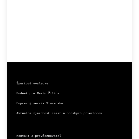
Športové výsledky
Podnet pre Mesto Žilina
Dopravný servis Slovensko
Aktuálna zjazdnosť ciest a horských priechodov
Kontakt a prevádzkovateľ