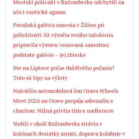
Mestskí policajti v Ružomberku odchytili na
ulici exotickú agamu
Považská galéria umenia v Žiline pri
príležitosti 50. výročia svojho založenia
pripravila výstavu venovanú samotnej
podstate galérie – jej zbierke
Ste na Liptove počas daždivého počasia?
Toto sú tipy na výlety
Najväčšia automobilová šou Orava Wheels
Meet 2026 na Orave prepája adrenalín s
charitou: Nižná privíta tisíce nadšencov
Vodiči v okolí Ružomberka strávia v
kolónach desiatky minút, doprava kolabuje v