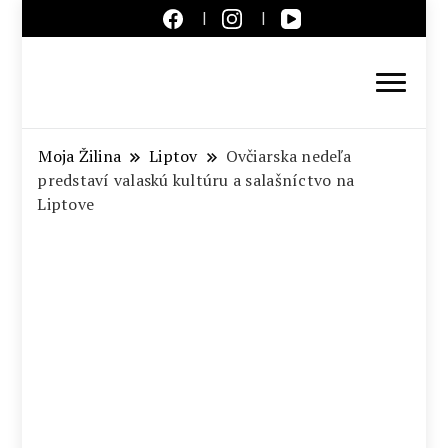
Aktuálne správy – severné
Slovensko
Moja Žilina
Liptov
Ovčiarska nedeľa
predstaví valaskú kultúru a salašníctvo na
Liptove