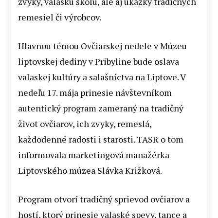
zvyky, valaskú školu, ale aj ukážky tradičných
remesiel či výrobcov.
Hlavnou témou Ovčiarskej nedele v Múzeu
liptovskej dediny v Pribyline bude oslava
valaskej kultúry a salašníctva na Liptove. V
nedeľu 17. mája prinesie návštevníkom
autentický program zameraný na tradičný
život ovčiarov, ich zvyky, remeslá,
každodenné radosti i starosti. TASR o tom
informovala marketingová manažérka
Liptovského múzea Slávka Križková.
Program otvorí tradičný sprievod ovčiarov a
hostí, ktorý prinesie valaské spevy, tance a