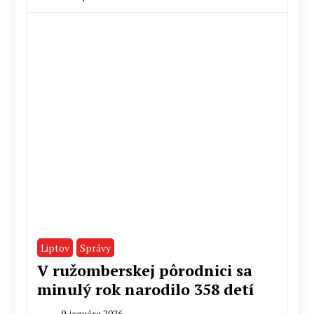
By
Peter
Mahel
Liptov
Správy
V ružomberskej pôrodnici sa
minulý rok narodilo 358 detí
9. januára 2026