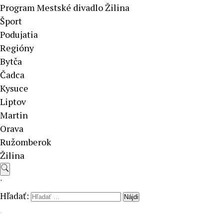
Program Mestské divadlo Žilina
Šport
Podujatia
Regióny
Bytča
Čadca
Kysuce
Liptov
Martin
Orava
Ružomberok
Žilina
'
Hľadať: