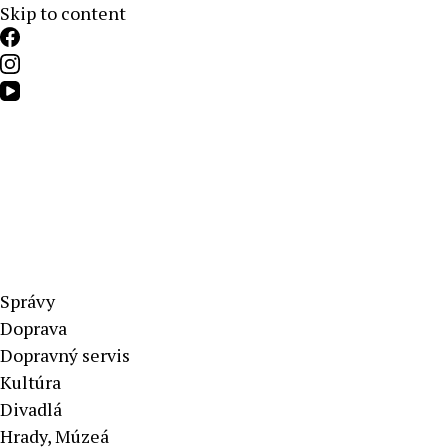
Skip to content
Aktuálne správy – severné Slovensko
Správy
Doprava
Dopravný servis
Kultúra
Divadlá
Hrady, Múzeá