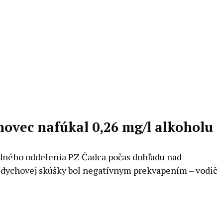
novec nafúkal 0,26 mg/l alkoholu
odného oddelenia PZ Čadca počas dohľadu nad
k dychovej skúšky bol negatívnym prekvapením – vodič