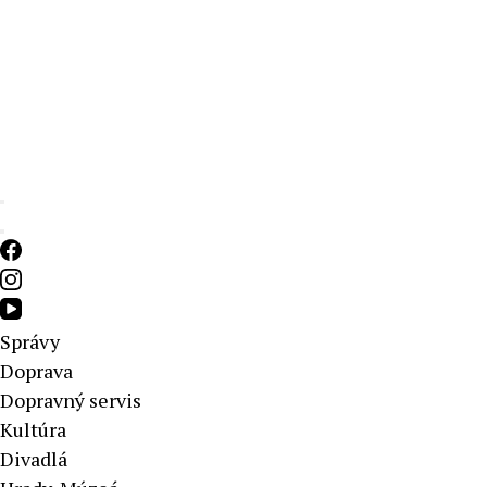
Aktuálne správy – severné Slovensko
Správy
Doprava
Dopravný servis
Kultúra
Divadlá