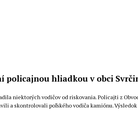
 policajnou hliadkou v obci Svrči
la niektorých vodičov od riskovania. Policajti z Obv
vili a skontrolovali poľského vodiča kamiónu. Výsledo