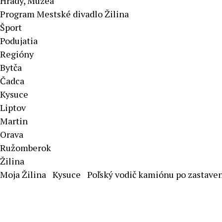
Hrady, Múzeá
Program Mestské divadlo Žilina
Šport
Podujatia
Regióny
Bytča
Čadca
Kysuce
Liptov
Martin
Orava
Ružomberok
Žilina
Moja Žilina
Kysuce
Poľský vodič kamiónu po zastaven