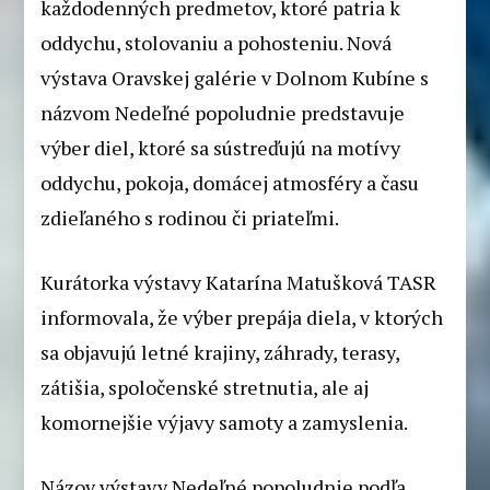
každodenných predmetov, ktoré patria k
oddychu, stolovaniu a pohosteniu. Nová
výstava Oravskej galérie v Dolnom Kubíne s
názvom Nedeľné popoludnie predstavuje
výber diel, ktoré sa sústreďujú na motívy
oddychu, pokoja, domácej atmosféry a času
zdieľaného s rodinou či priateľmi.
Kurátorka výstavy Katarína Matušková TASR
informovala, že výber prepája diela, v ktorých
sa objavujú letné krajiny, záhrady, terasy,
zátišia, spoločenské stretnutia, ale aj
komornejšie výjavy samoty a zamyslenia.
Názov výstavy Nedeľné popoludnie podľa