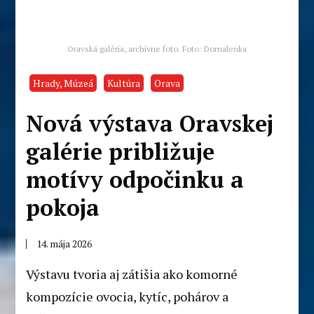
Oravská galéria, archívne foto. Foto: Domalenka
Hrady, Múzeá
Kultúra
Orava
Nová výstava Oravskej
galérie približuje
motívy odpočinku a
pokoja
14. mája 2026
Výstavu tvoria aj zátišia ako komorné
kompozície ovocia, kytíc, pohárov a