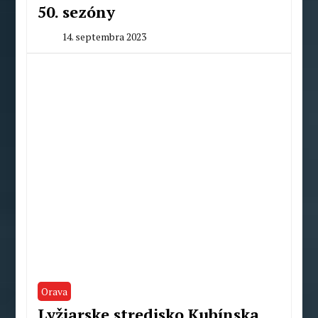
50. sezóny
14. septembra 2023
By
Peter
Mahel
Orava
Lyžiarske stredisko Kubínska