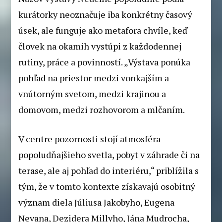
kurátorky neoznačuje iba konkrétny časový
úsek, ale funguje ako metafora chvíle, keď
človek na okamih vystúpi z každodennej
rutiny, práce a povinností. „Výstava ponúka
pohľad na priestor medzi vonkajším a
vnútorným svetom, medzi krajinou a
domovom, medzi rozhovorom a mlčaním.
V centre pozornosti stojí atmosféra
popoludňajšieho svetla, pobyt v záhrade či na
terase, ale aj pohľad do interiéru,“ priblížila s
tým, že v tomto kontexte získavajú osobitný
význam diela Júliusa Jakobyho, Eugena
Nevana, Dezidera Millyho, Jána Mudrocha,