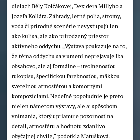
dielach Běly Kolčákovej, Dezidera Millyho a
Jozefa Kollára. Záhrady, letné polia, stromy,
voda či prírodné scenérie nevystupujú len
ako kulisa, ale ako prirodzený priestor
aktívneho oddychu. „Výstava poukazuje na to,
že téma oddychu sa v umení neprejavuje iba
obsahovo, ale aj formálne – uvoľnenosťou
rukopisu, špecifickou farebnosťou, mäkkou
svetelnou atmosférou a komornými
kompozíciami. Nedeľné popoludnie je preto
nielen námetom výstavy, ale aj spôsobom
vnímania, ktorý upriamuje pozornosť na
detail, atmosféru a hodnotu zdanlivo
obyčajnej chvíle,“ podotkla Matušková.