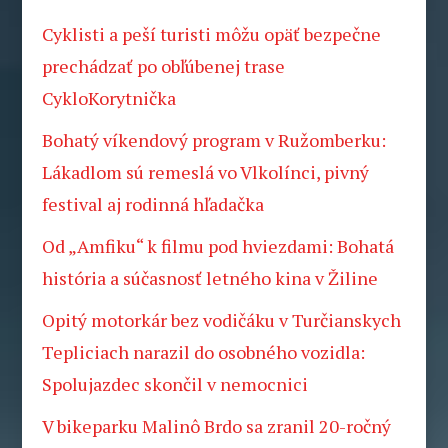
Cyklisti a peší turisti môžu opäť bezpečne
prechádzať po obľúbenej trase
CykloKorytnička
Bohatý víkendový program v Ružomberku:
Lákadlom sú remeslá vo Vlkolínci, pivný
festival aj rodinná hľadačka
Od „Amfiku“ k filmu pod hviezdami: Bohatá
história a súčasnosť letného kina v Žiline
Opitý motorkár bez vodičáku v Turčianskych
Tepliciach narazil do osobného vozidla:
Spolujazdec skončil v nemocnici
V bikeparku Malinô Brdo sa zranil 20-ročný