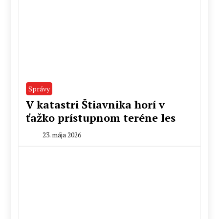
Správy
V katastri Štiavnika horí v
ťažko prístupnom teréne les
23. mája 2026
By
Peter
Mahel