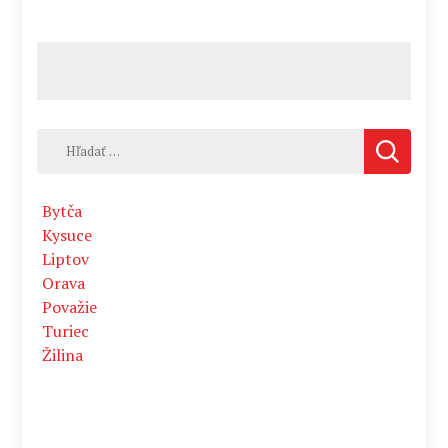
Hľadať:
Bytča
Kysuce
Liptov
Orava
Považie
Turiec
Žilina