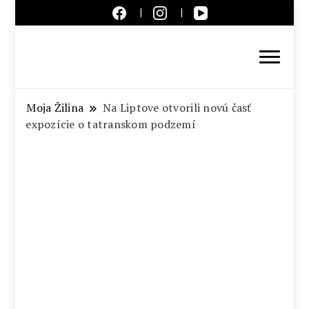
Aktuálne správy – severné
Slovensko
Moja Žilina
Na Liptove otvorili novú časť
expozície o tatranskom podzemí