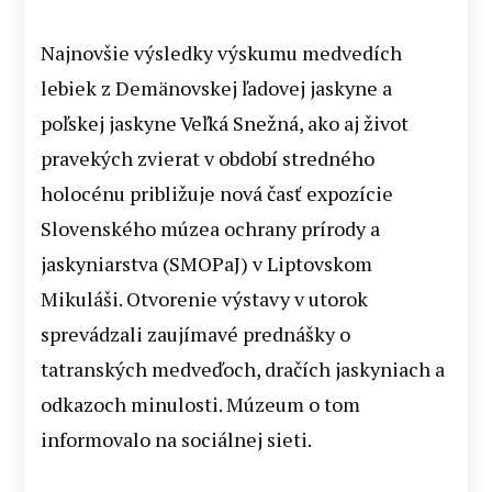
Najnovšie výsledky výskumu medvedích
lebiek z Demänovskej ľadovej jaskyne a
poľskej jaskyne Veľká Snežná, ako aj život
pravekých zvierat v období stredného
holocénu približuje nová časť expozície
Slovenského múzea ochrany prírody a
jaskyniarstva (SMOPaJ) v Liptovskom
Mikuláši. Otvorenie výstavy v utorok
sprevádzali zaujímavé prednášky o
tatranských medveďoch, dračích jaskyniach a
odkazoch minulosti. Múzeum o tom
informovalo na sociálnej sieti.