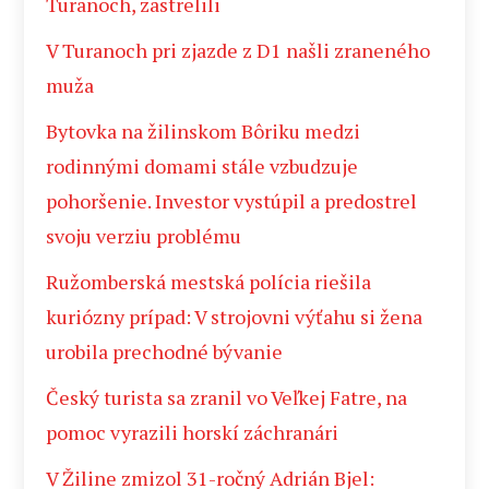
Turanoch, zastrelili
V Turanoch pri zjazde z D1 našli zraneného
muža
Bytovka na žilinskom Bôriku medzi
rodinnými domami stále vzbudzuje
pohoršenie. Investor vystúpil a predostrel
svoju verziu problému
Ružomberská mestská polícia riešila
kuriózny prípad: V strojovni výťahu si žena
urobila prechodné bývanie
Český turista sa zranil vo Veľkej Fatre, na
pomoc vyrazili horskí záchranári
V Žiline zmizol 31-ročný Adrián Bjel: