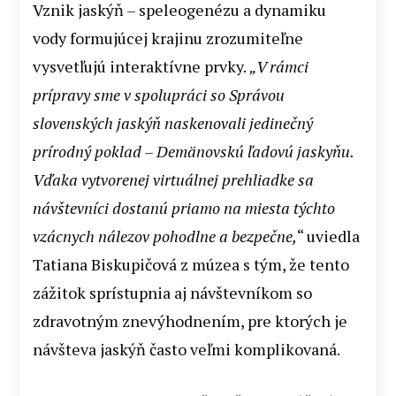
Vznik jaskýň – speleogenézu a dynamiku
vody formujúcej krajinu zrozumiteľne
vysvetľujú interaktívne prvky.
„V rámci
prípravy sme v spolupráci so Správou
slovenských jaskýň naskenovali jedinečný
prírodný poklad – Demänovskú ľadovú jaskyňu.
Vďaka vytvorenej virtuálnej prehliadke sa
návštevníci dostanú priamo na miesta týchto
vzácnych nálezov pohodlne a bezpečne,
“ uviedla
Tatiana Biskupičová z múzea s tým, že tento
zážitok sprístupnia aj návštevníkom so
zdravotným znevýhodnením, pre ktorých je
návšteva jaskýň často veľmi komplikovaná.