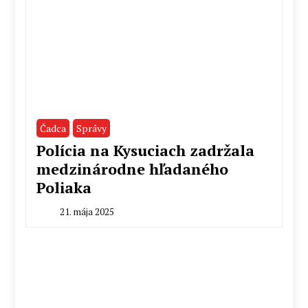
Čadca
Správy
Polícia na Kysuciach zadržala
medzinárodne hľadaného
Poliaka
21. mája 2025
By
Radoslav
Pecko