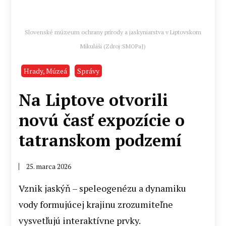
Slovenské múzeum ochrany prírody a jaskyniarstva v Liptovskom
Mikuláši (Zdroj:SMOPaJ)
Hrady, Múzeá
Správy
Na Liptove otvorili
novú časť expozície o
tatranskom podzemí
25. marca 2026
Vznik jaskýň – speleogenézu a dynamiku
vody formujúcej krajinu zrozumiteľne
vysvetľujú interaktívne prvky.