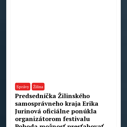
Správy
Žilina
Predsedníčka Žilinského
samosprávneho kraja Erika
Jurinová oficiálne ponúkla
organizátorom festivalu
Pohoda možnosť presťahovať