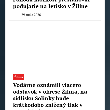
podujatie na letisko v Žiline
29. mája 2026
By
Radoslav
Pecko
Žilina
Vodárne oznámili viacero
odstávok v okrese Žilina, na
sídlisku Solinky bude
krátkodobo znížený tlak v