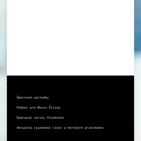
Športové výsledky
Podnet pre Mesto Žilina
Dopravný servis Slovensko
Aktuálna zjazdnosť ciest a horských priechodov