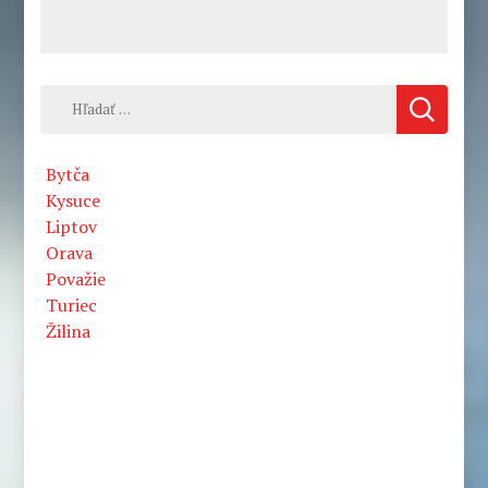
Hľadať:
Bytča
Kysuce
Liptov
Orava
Považie
Turiec
Žilina