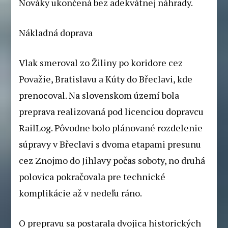
Nováky ukončená bez adekvátnej náhrady.
Nákladná doprava
Vlak smeroval zo Žiliny po koridore cez
Považie, Bratislavu a Kúty do Břeclavi, kde
prenocoval. Na slovenskom území bola
preprava realizovaná pod licenciou dopravcu
RailLog. Pôvodne bolo plánované rozdelenie
súpravy v Břeclavi s dvoma etapami presunu
cez Znojmo do Jihlavy počas soboty, no druhá
polovica pokračovala pre technické
komplikácie až v nedeľu ráno.
O prepravu sa postarala dvojica historických