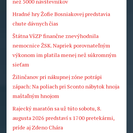
než 5000 návštevníkov
Hradné hry Žofie Bosniakovej predstavia
chute dávnych čias
Štátna VšZP finančne znevýhodnila
nemocnice ŽSK. Napriek porovnateľným
výkonom im platila menej než súkromným
sieťam
Žilinčanov pri nákupnej zóne potrápi
zápach: Na poliach pri Sconto nábytok hnoja
maštaľným hnojom
Rajecký maratón sa už túto sobotu, 8.
augusta 2026 predstaví s 1700 pretekármi,
príde aj Zdeno Chára