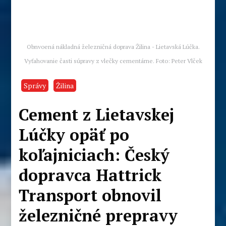
Obnvoená nákladná železničná doprava Žilina - Lietavská Lúčka.
Vyťahovanie časti súpravy z vlečky cementárne. Foto: Peter Vlček
Správy
Žilina
Cement z Lietavskej
Lúčky opäť po
koľajniciach: Český
dopravca Hattrick
Transport obnovil
železničné prepravy