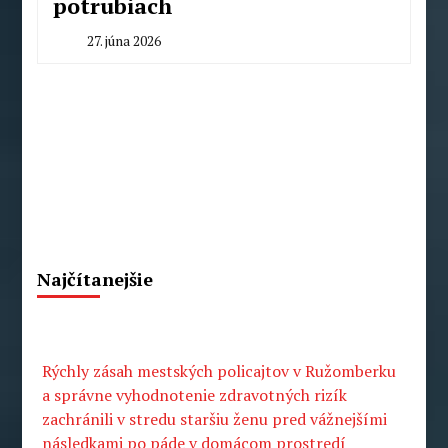
potrubiach
27. júna 2026
By
Milan
Macek
Najčítanejšie
Rýchly zásah mestských policajtov v Ružomberku
a správne vyhodnotenie zdravotných rizík
zachránili v stredu staršiu ženu pred vážnejšími
následkami po páde v domácom prostredí