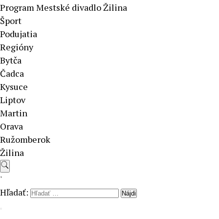
Program Mestské divadlo Žilina
Šport
Podujatia
Regióny
Bytča
Čadca
Kysuce
Liptov
Martin
Orava
Ružomberok
Žilina
'
Hľadať: