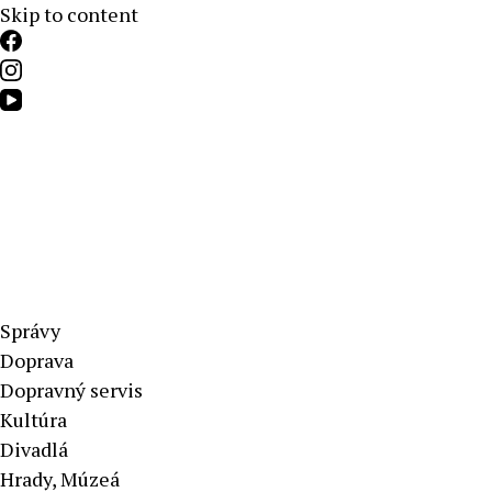
Skip to content
Aktuálne správy – severné Slovensko
Správy
Doprava
Dopravný servis
Kultúra
Divadlá
Hrady, Múzeá