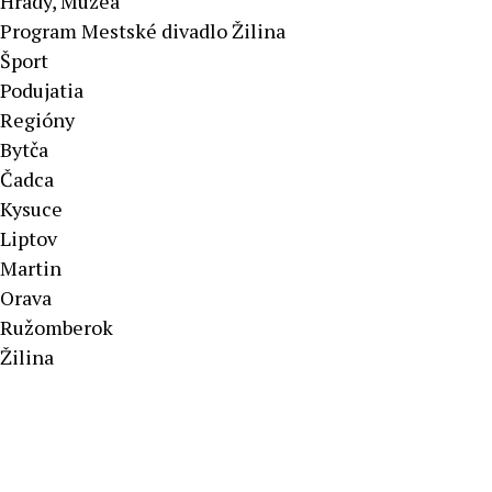
Hrady, Múzeá
Program Mestské divadlo Žilina
Šport
Podujatia
Regióny
Bytča
Čadca
Kysuce
Liptov
Martin
Orava
Ružomberok
Žilina