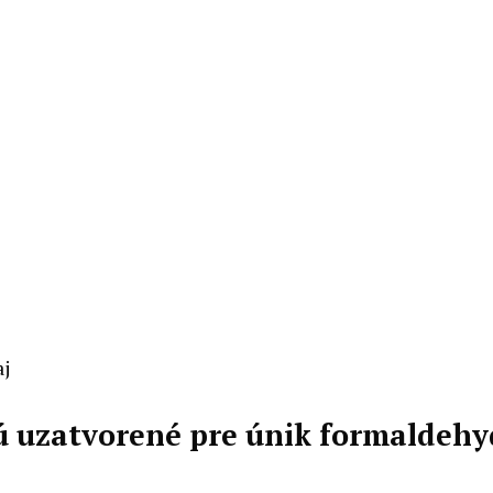
aj
 sú uzatvorené pre únik formaldeh