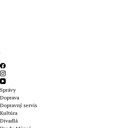
Aktuálne správy – severné Slovensko
Správy
Doprava
Dopravný servis
Kultúra
Divadlá