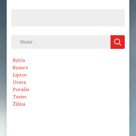
Hľadať:
Bytča
Kysuce
Liptov
Orava
Považie
Turiec
Žilina