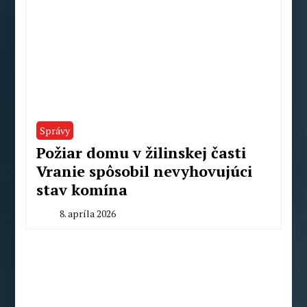
Správy
Požiar domu v žilinskej časti
Vranie spôsobil nevyhovujúci
stav komína
8. apríla 2026
By
Radoslav
Pecko