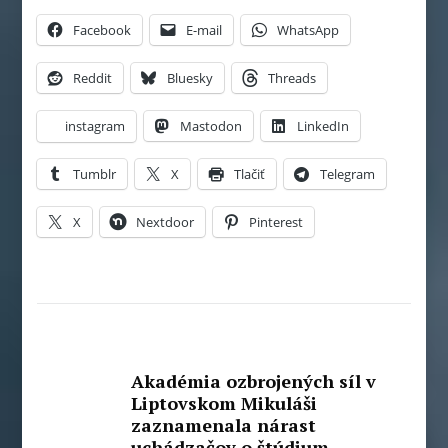
Facebook
E-mail
WhatsApp
Reddit
Bluesky
Threads
instagram
Mastodon
LinkedIn
Tumblr
X
Tlačiť
Telegram
X
Nextdoor
Pinterest
Akadémia ozbrojených síl v
Liptovskom Mikuláši
zaznamenala nárast
uchádzačov o štúdium