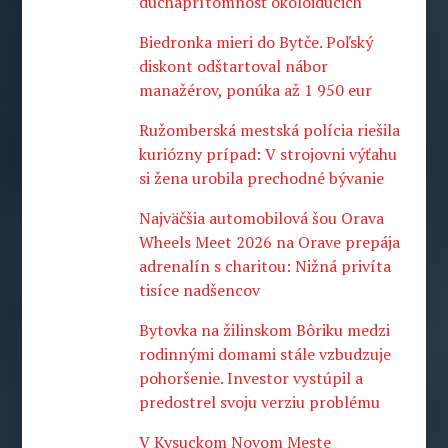
duchaprítomnosť okoloidúcich
Biedronka mieri do Bytče. Poľský
diskont odštartoval nábor
manažérov, ponúka až 1 950 eur
Ružomberská mestská polícia riešila
kuriózny prípad: V strojovni výťahu
si žena urobila prechodné bývanie
Najväčšia automobilová šou Orava
Wheels Meet 2026 na Orave prepája
adrenalín s charitou: Nižná privíta
tisíce nadšencov
Bytovka na žilinskom Bôriku medzi
rodinnými domami stále vzbudzuje
pohoršenie. Investor vystúpil a
predostrel svoju verziu problému
V Kysuckom Novom Meste