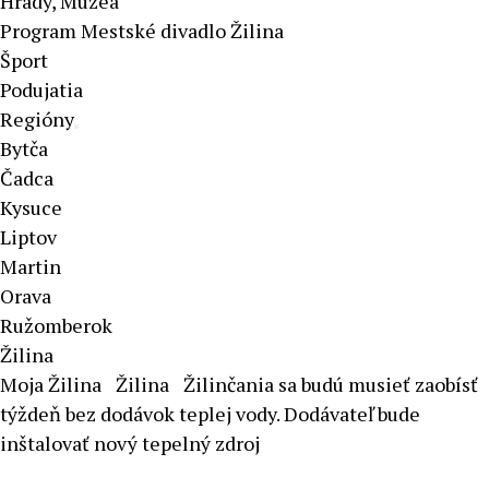
Hrady, Múzeá
Program Mestské divadlo Žilina
Šport
Podujatia
Regióny
Bytča
Čadca
Kysuce
Liptov
Martin
Orava
Ružomberok
Žilina
Moja Žilina
Žilina
Žilinčania sa budú musieť zaobísť
týždeň bez dodávok teplej vody. Dodávateľ bude
inštalovať nový tepelný zdroj