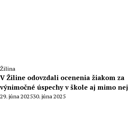
Žilina
V Žiline odovzdali ocenenia žiakom za
výnimočné úspechy v škole aj mimo nej
By
29. júna 2025
30. júna 2025
Milan
Macek