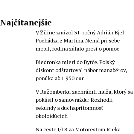
Najčítanejšie
V Žiline zmizol 31-ročný Adrián Bjel:
Pochádza z Martina. Nemá pri sebe
mobil, rodina zúfalo prosí o pomoc
Biedronka mieri do Bytče. Poľský
diskont odštartoval nábor manažérov,
ponúka až 1 950 eur
V Ružomberku zachránili muža, ktorý sa
pokúsil o samovraždu: Rozhodli
sekundy a duchaprítomnosť
okoloidúcich
Na ceste I/18 za Motorestom Rieka