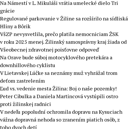
Na Námestí v L. Mikuláši vrátia umelecké dielo Tri
grácie
Regulované parkovanie v Žiline sa rozšírilo na sídliská
Hliny a Bôrik
VšZP nevysvetlila, prečo platila nemocniciam ŽSK
v roku 2025 menej. Žilinský samosprávny kraj žiada od
Všeobecnej zdravotnej poisťovne odpoveď
Na Orave bude súboj motocyklového pretekára a
downhillového cyklistu
V Lietavskej Lúčke sa neznámy muž vyhrážal trom
deťom zastrelením
Ľud vs. vedenie mesta Žilina: Boj o naše pozemky!
Peter Cibulka a Daniela Martincová vystúpili ostro
proti žilinskej radnici
V nedeľu popoludní ochromila dopravu na Kysuciach
vážna dopravná nehoda so zranením piatich osôb, z
toho dvoch detí