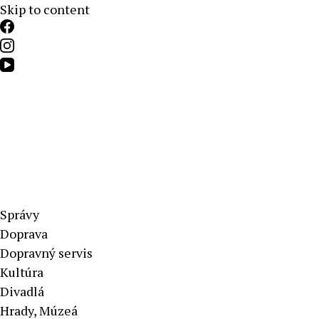
Skip to content
Aktuálne správy – severné Slovensko
Správy
Doprava
Dopravný servis
Kultúra
Divadlá
Hrady, Múzeá