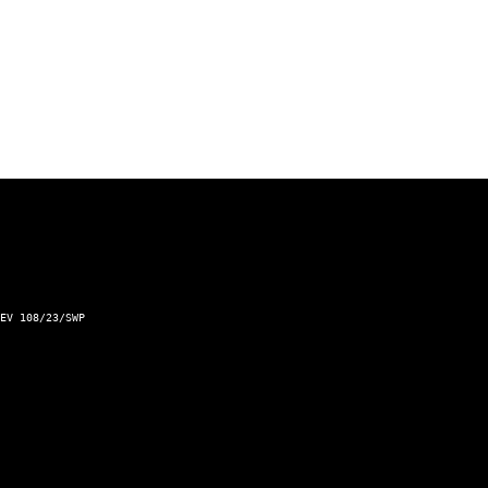
Športové výsledky
Podnet pre Mesto Žilina
Dopravný servis Slovensko
Aktuálna zjazdnosť ciest a horských priechodov
Kontakt a prevádzkovateľ
EV 108/23/SWP
Kontaktný formulár
Zásady ochrany osobných údajov