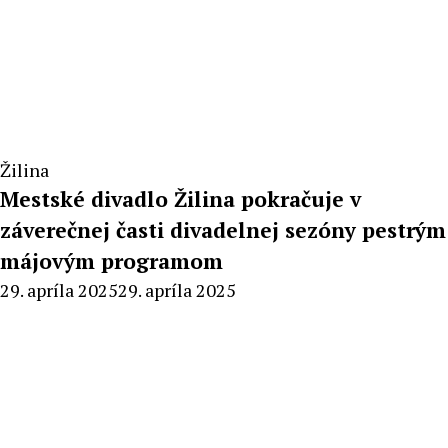
Žilina
Mestské divadlo Žilina pokračuje v
záverečnej časti divadelnej sezóny pestrým
májovým programom
By
29. apríla 2025
29. apríla 2025
Peter
Mahel