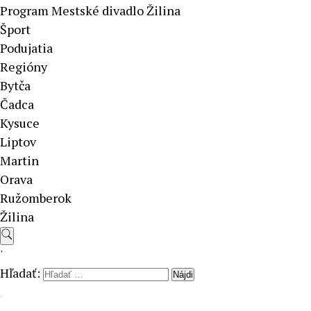
Program Mestské divadlo Žilina
Šport
Podujatia
Regióny
Bytča
Čadca
Kysuce
Liptov
Martin
Orava
Ružomberok
Žilina
'
Hľadať: