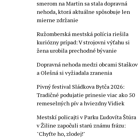
smerom na Martin sa stala dopravná
nehoda, ktorá aktuálne spôsobuje len
mierne zdržanie
Ružomberská mestská polícia riešila
kuriózny prípad: V strojovni výťahu si
žena urobila prechodné bývanie
Dopravná nehoda medzi obcami Staškov
a Olešná si vyžiadala zranenia
Pivný festival Sládkova Bytča 2026:
Tradičné podujatie prinesie viac ako 50
remeselných pív a hviezdny Vidiek
Mestskí policajti v Parku Ľudovíta Štúra
v Žiline započuli starú známu frázu:
"Chyťte ho, zlodej!"