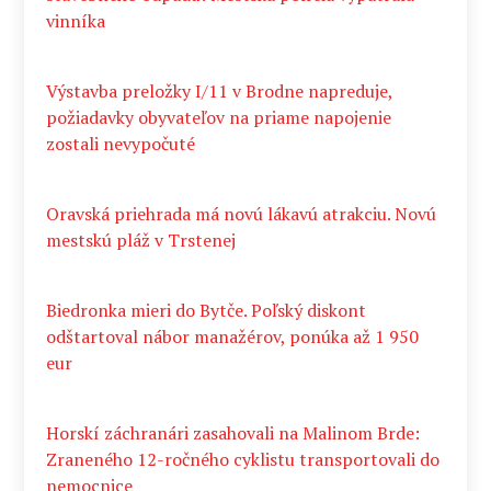
vinníka
Výstavba preložky I/11 v Brodne napreduje,
požiadavky obyvateľov na priame napojenie
zostali nevypočuté
Oravská priehrada má novú lákavú atrakciu. Novú
mestskú pláž v Trstenej
Biedronka mieri do Bytče. Poľský diskont
odštartoval nábor manažérov, ponúka až 1 950
eur
Horskí záchranári zasahovali na Malinom Brde:
Zraneného 12-ročného cyklistu transportovali do
nemocnice