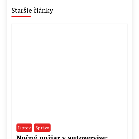
Staršie články
Liptov
Správy
Nočný požiar v autoservise: