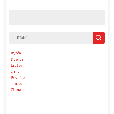
Hľadať:
Bytča
Kysuce
Liptov
Orava
Považie
Turiec
Žilina