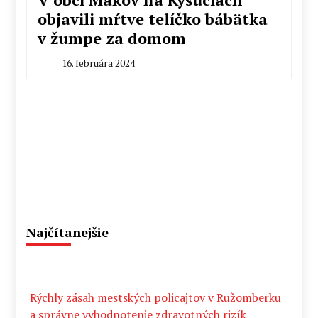
objavili mŕtve telíčko bábätka
v žumpe za domom
16. februára 2024
By
Radoslav
Pecko
Najčítanejšie
Rýchly zásah mestských policajtov v Ružomberku
a správne vyhodnotenie zdravotných rizík