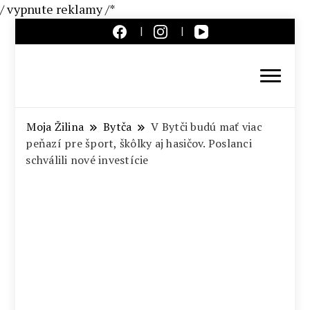
/ vypnute reklamy /*
Aktuálne správy – severné
Slovensko
Moja Žilina
Bytča
V Bytči budú mať viac
peňazí pre šport, škôlky aj hasičov. Poslanci
schválili nové investície