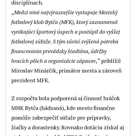
disciplínach.
„
Medzi nimi najvýraznejšie vystupuje Mestský
futbalový klub Bytča (MFK), ktorý zaznamenal
vynikajúci športový úspech a postúpil do vyššej
futbalovej súťaže. S tým súvisí zvýšená potreba
financovania prevádzky štadióna, údržby
hracích plôch a organizácie zápasov
, “ priblížil
Miroslav Minárčik, primátor mesta a zároveň
prezident MFK.
Z rozpočtu bola podporená aj činnosť hráčok
MHK Bytča (hádzaná), kde mesto finančne
pomôže zabezpečiť súťaže pre prípravky,
žiačky a dorastenky. Rovnako dotáciu získal aj