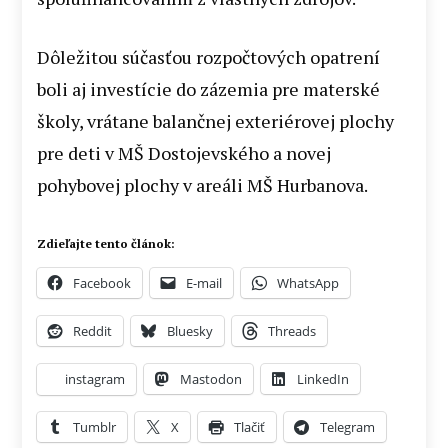
Dôležitou súčasťou rozpočtových opatrení
boli aj investície do zázemia pre materské
školy, vrátane balančnej exteriérovej plochy
pre deti v MŠ Dostojevského a novej
pohybovej plochy v areáli MŠ Hurbanova.
Zdieľajte tento článok:
Facebook
E-mail
WhatsApp
Reddit
Bluesky
Threads
instagram
Mastodon
LinkedIn
Tumblr
X
Tlačiť
Telegram