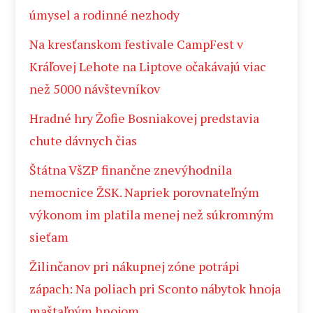
úmysel a rodinné nezhody
Na kresťanskom festivale CampFest v
Kráľovej Lehote na Liptove očakávajú viac
než 5000 návštevníkov
Hradné hry Žofie Bosniakovej predstavia
chute dávnych čias
Štátna VšZP finančne znevýhodnila
nemocnice ŽSK. Napriek porovnateľným
výkonom im platila menej než súkromným
sieťam
Žilinčanov pri nákupnej zóne potrápi
zápach: Na poliach pri Sconto nábytok hnoja
maštaľným hnojom