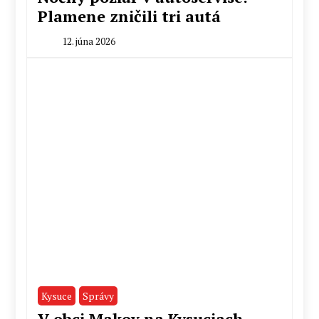
Plamene zničili tri autá
12. júna 2026
By
Radoslav
Pecko
Kysuce
Správy
V obci Makov na Kysuciach