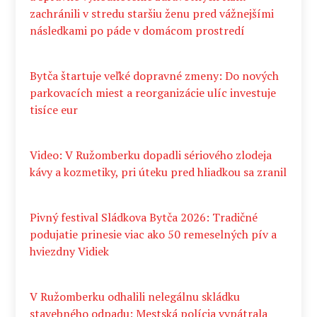
zachránili v stredu staršiu ženu pred vážnejšími
následkami po páde v domácom prostredí
Bytča štartuje veľké dopravné zmeny: Do nových
parkovacích miest a reorganizácie ulíc investuje
tisíce eur
Video: V Ružomberku dopadli sériového zlodeja
kávy a kozmetiky, pri úteku pred hliadkou sa zranil
Pivný festival Sládkova Bytča 2026: Tradičné
podujatie prinesie viac ako 50 remeselných pív a
hviezdny Vidiek
V Ružomberku odhalili nelegálnu skládku
stavebného odpadu: Mestská polícia vypátrala