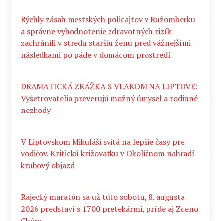
Rýchly zásah mestských policajtov v Ružomberku
a správne vyhodnotenie zdravotných rizík
zachránili v stredu staršiu ženu pred vážnejšími
následkami po páde v domácom prostredí
DRAMATICKÁ ZRÁŽKA S VLAKOM NA LIPTOVE:
Vyšetrovatelia preverujú možný úmysel a rodinné
nezhody
V Liptovskom Mikuláši svitá na lepšie časy pre
vodičov. Kritickú križovatku v Okoličnom nahradí
kruhový objazd
Rajecký maratón sa už túto sobotu, 8. augusta
2026 predstaví s 1700 pretekármi, príde aj Zdeno
Chára