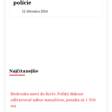
polície
12. februára 2024
By
Radoslav
Pecko
Najčítanejšie
Biedronka mieri do Bytče. Poľský diskont
odštartoval nábor manažérov, ponúka až 1 950
eur