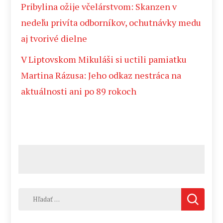
Pribylina ožije včelárstvom: Skanzen v
nedeľu privíta odborníkov, ochutnávky medu
aj tvorivé dielne
V Liptovskom Mikuláši si uctili pamiatku
Martina Rázusa: Jeho odkaz nestráca na
aktuálnosti ani po 89 rokoch
Hľadať: