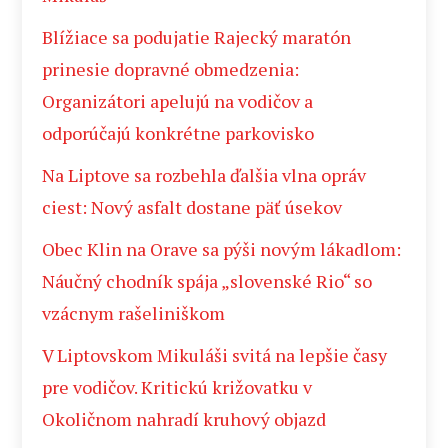
Blížiace sa podujatie Rajecký maratón
prinesie dopravné obmedzenia:
Organizátori apelujú na vodičov a
odporúčajú konkrétne parkovisko
Na Liptove sa rozbehla ďalšia vlna opráv
ciest: Nový asfalt dostane päť úsekov
Obec Klin na Orave sa pýši novým lákadlom:
Náučný chodník spája „slovenské Rio“ so
vzácnym rašeliniškom
V Liptovskom Mikuláši svitá na lepšie časy
pre vodičov. Kritickú križovatku v
Okoličnom nahradí kruhový objazd