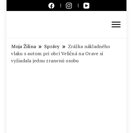
Aktuálne správy – severné
Slovensko
Moja Žilina
Správy
Zrážka nákladného
vlaku s autom pri obci Veličná na Orave si
vyžiadala jednu zranenú osobu