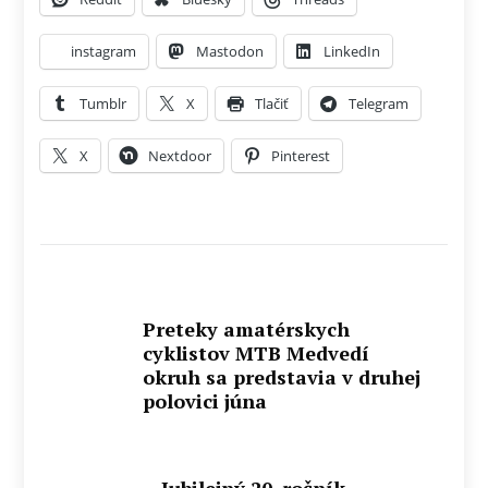
instagram
Mastodon
LinkedIn
Tumblr
X
Tlačiť
Telegram
X
Nextdoor
Pinterest
Preteky amatérskych
cyklistov MTB Medvedí
okruh sa predstavia v druhej
polovici júna
Jubilejný 20. ročník