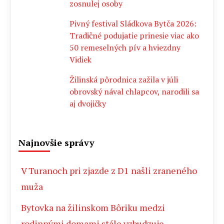
zosnulej osoby
Pivný festival Sládkova Bytča 2026:
Tradičné podujatie prinesie viac ako
50 remeselných pív a hviezdny
Vidiek
Žilinská pôrodnica zažila v júli
obrovský nával chlapcov, narodili sa
aj dvojičky
Najnovšie správy
V Turanoch pri zjazde z D1 našli zraneného
muža
Bytovka na žilinskom Bôriku medzi
rodinnými domami stále vzbudzuje