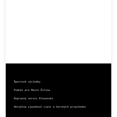
Športové výsledky
Podnet pre Mesto Žilina
Dopravný servis Slovensko
Aktuálna zjazdnosť ciest a horských priechodov