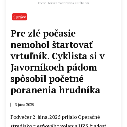
Foto: Horská záchranná služba SR
Správy
Pre zlé počasie
nemohol štartovať
vrtuľník. Cyklista si v
Javorníkoch pádom
spôsobil početné
poranenia hrudníka
3. júna 2025
Podvečer 2. júna .2025 prijalo Operačné
stredisko tiesňového volania HZS žiadosť