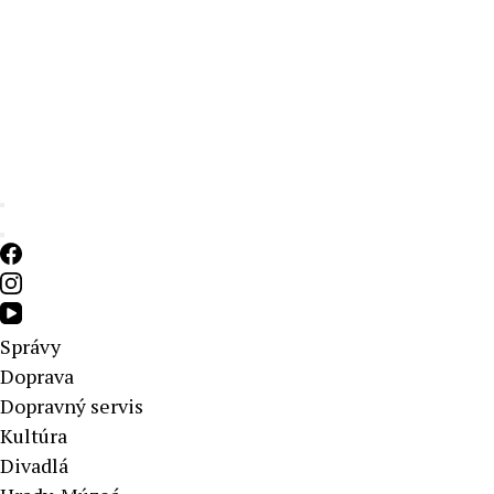
Aktuálne správy – severné Slovensko
Správy
Doprava
Dopravný servis
Kultúra
Divadlá