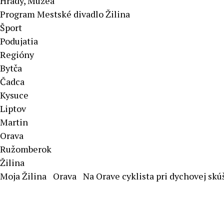
Hrady, Múzeá
Program Mestské divadlo Žilina
Šport
Podujatia
Regióny
Bytča
Čadca
Kysuce
Liptov
Martin
Orava
Ružomberok
Žilina
Moja Žilina
Orava
Na Orave cyklista pri dychovej skú