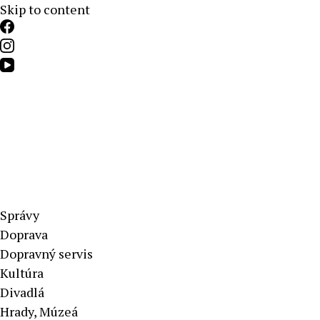
Skip to content
Aktuálne správy – severné Slovensko
Správy
Doprava
Dopravný servis
Kultúra
Divadlá
Hrady, Múzeá