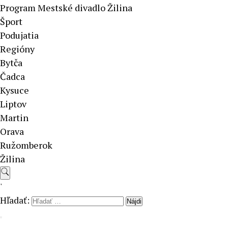
Program Mestské divadlo Žilina
Šport
Podujatia
Regióny
Bytča
Čadca
Kysuce
Liptov
Martin
Orava
Ružomberok
Žilina
'
Hľadať: