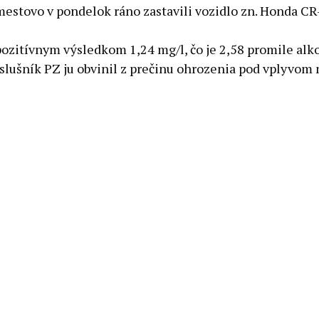
estovo v pondelok ráno zastavili vozidlo zn. Honda CR-
 pozitívnym výsledkom 1,24 mg/l, čo je 2,58 promile a
lušník PZ ju obvinil z prečinu ohrozenia pod vplyvom 