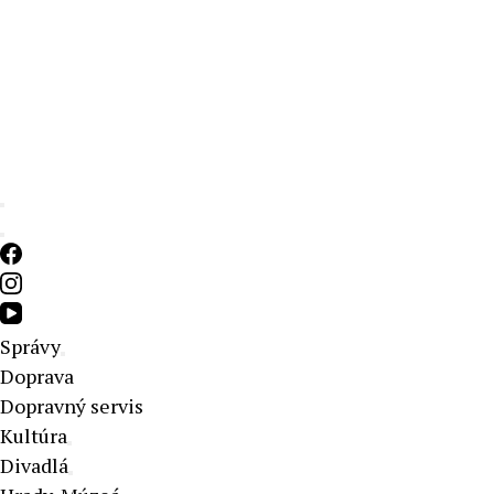
Aktuálne správy – severné Slovensko
Správy
Doprava
Dopravný servis
Kultúra
Divadlá