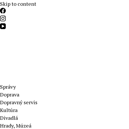
Skip to content
Aktuálne správy – severné Slovensko
Správy
Doprava
Dopravný servis
Kultúra
Divadlá
Hrady, Múzeá