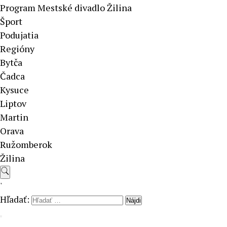
Program Mestské divadlo Žilina
Šport
Podujatia
Regióny
Bytča
Čadca
Kysuce
Liptov
Martin
Orava
Ružomberok
Žilina
'
Hľadať: