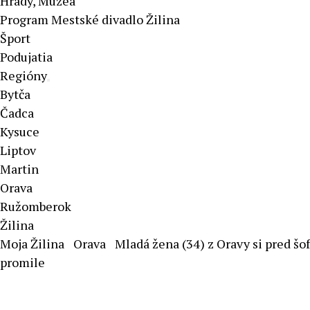
Hrady, Múzeá
Program Mestské divadlo Žilina
Šport
Podujatia
Regióny
Bytča
Čadca
Kysuce
Liptov
Martin
Orava
Ružomberok
Žilina
Moja Žilina
Orava
Mladá žena (34) z Oravy si pred šof
promile