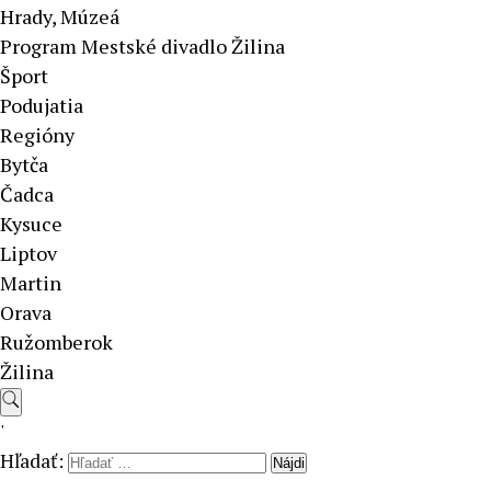
Hrady, Múzeá
Program Mestské divadlo Žilina
Šport
Podujatia
Regióny
Bytča
Čadca
Kysuce
Liptov
Martin
Orava
Ružomberok
Žilina
'
Hľadať: