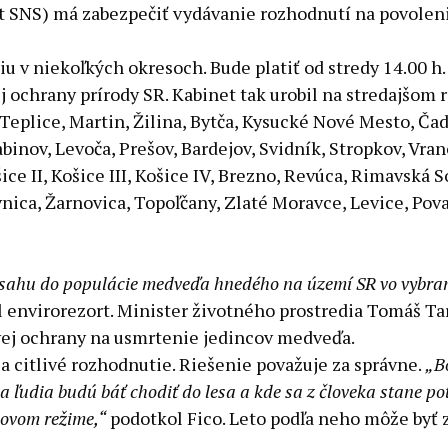
 SNS) má zabezpečiť vydávanie rozhodnutí na povoleni
u v niekoľkých okresoch. Bude platiť od stredy 14.00 h
 ochrany prírody SR. Kabinet tak urobil na stredajšom 
 Teplice, Martin, Žilina, Bytča, Kysucké Nové Mesto, Č
binov, Levoča, Prešov, Bardejov, Svidník, Stropkov, Vr
ice II, Košice III, Košice IV, Brezno, Revúca, Rimavská S
ica, Žarnovica, Topoľčany, Zlaté Moravce, Levice, Považ
sahu do populácie medveďa hnedého na území SR vo vybran
l envirorezort. Minister životného prostredia Tomáš T
vej ochrany na usmrtenie jedincov medveďa.
la citlivé rozhodnutie. Riešenie považuje za správne.
„B
 sa ľudia budú báť chodiť do lesa a kde sa z človeka stane 
jovom režime,“
podotkol Fico. Leto podľa neho môže byť z