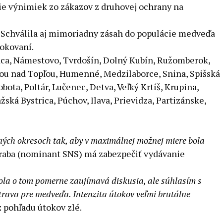
e výnimiek zo zákazov z druhovej ochrany na
. Schválila aj mimoriadny zásah do populácie medveďa
rokovaní.
adca, Námestovo, Tvrdošín, Dolný Kubín, Ružomberok,
anou nad Topľou, Humenné, Medzilaborce, Snina, Spišská
obota, Poltár, Lučenec, Detva, Veľký Krtíš, Krupina,
ská Bystrica, Púchov, Ilava, Prievidza, Partizánske,
ých okresoch tak, aby v maximálnej možnej miere bola
araba (nominant SNS) má zabezpečiť vydávanie
ola o tom pomerne zaujímavá diskusia, ale súhlasím s
potrava pre medveďa. Intenzita útokov veľmi brutálne
 pohľadu útokov zlé.