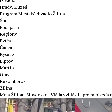
Divadlá
Hrady, Múzeá
Program Mestské divadlo Žilina
Šport
Podujatia
Regióny
Bytča
Čadca
Kysuce
Liptov
Martin
Orava
Ružomberok
Žilina
Moja Žilina
Slovensko
Vláda vyhlásila pre medveďa 