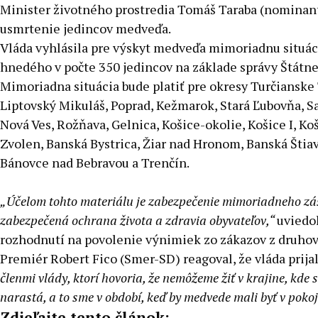
Minister životného prostredia Tomáš Taraba (nominant
usmrtenie jedincov medveďa.
Vláda vyhlásila pre výskyt medveďa mimoriadnu situáci
hnedého v počte 350 jedincov na základe správy Štátnej
Mimoriadna situácia bude platiť pre okresy Turčianske
Liptovský Mikuláš, Poprad, Kežmarok, Stará Ľubovňa, Sa
Nová Ves, Rožňava, Gelnica, Košice-okolie, Košice I, Koš
Zvolen, Banská Bystrica, Žiar nad Hronom, Banská Štiavn
Bánovce nad Bebravou a Trenčín.
„Účelom tohto materiálu je zabezpečenie mimoriadneho zá
zabezpečená ochrana života a zdravia obyvateľov,“
uviedo
rozhodnutí na povolenie výnimiek zo zákazov z druho
Premiér Robert Fico (Smer-SD) reagoval, že vláda prija
členmi vlády, ktorí hovoria, že nemôžeme žiť v krajine, kde
narastá, a to sme v období, keď by medvede mali byť v poko
Zdieľajte tento článok: