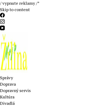
/ vypnute reklamy
/*
Skip to content
Aktuálne správy – severné Slovensko
Správy
Doprava
Dopravný servis
Kultúra
Divadlá