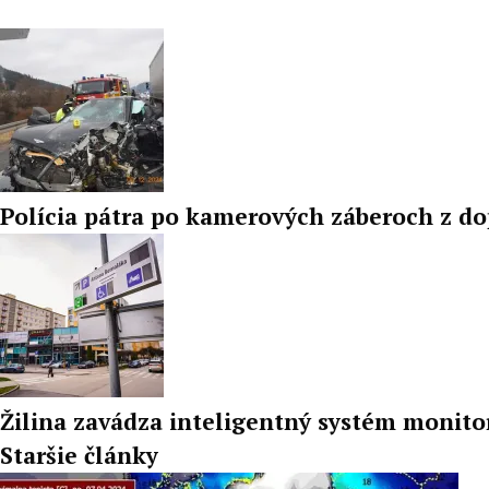
Polícia pátra po kamerových záberoch z d
Žilina zavádza inteligentný systém monito
Staršie články