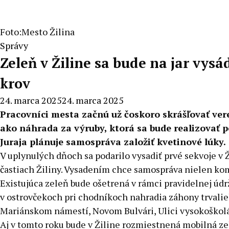
Foto:Mesto Žilina
Správy
Zeleň v Žiline sa bude na jar vysá
krov
24. marca 2025
24. marca 2025
Pracovníci mesta začnú už čoskoro skrášľovať vere
ako náhrada za výruby, ktorá sa bude realizovať po
Juraja plánuje samospráva založiť kvetinové lúky.
V uplynulých dňoch sa podarilo vysadiť prvé sekvoje v Ž
častiach Žiliny. Vysadením chce samospráva nielen kom
Existujúca zeleň bude ošetrená v rámci pravidelnej údržb
v ostrovčekoch pri chodníkoch nahradia záhony trvalie
Mariánskom námestí, Novom Bulvári, Ulici vysokoškolák
Aj v tomto roku bude v Žiline rozmiestnená mobilná zel