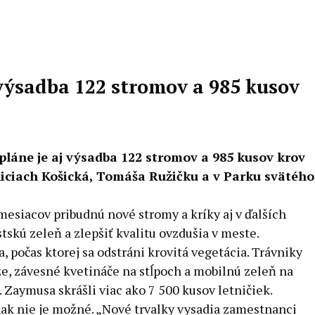
j výsadba 122 stromov a 985 kusov
 pláne je aj výsadba 122 stromov a 985 kusov krov
uliciach Košická, Tomáša Ružičku a v Parku svätého
mesiacov pribudnú nové stromy a kríky aj v ďalších
kú zeleň a zlepšiť kvalitu ovzdušia v meste.
, počas ktorej sa odstráni krovitá vegetácia. Trávniky
e, závesné kvetináče na stĺpoch a mobilnú zeleň na
Zaymusa skrášli viac ako 7 500 kusov letničiek.
nak nie je možné. „Nové trvalky vysadia zamestnanci