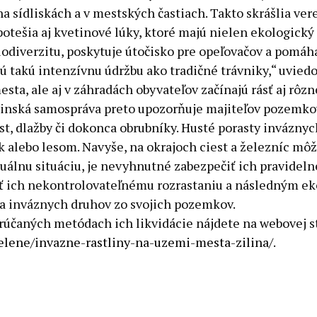
a sídliskách a v mestských častiach. Takto skrášlia ver
otešia aj kvetinové lúky, ktoré majú nielen ekologický 
iodiverzitu, poskytuje útočisko pre opeľovačov a pomáh
ú takú intenzívnu údržbu ako tradičné trávniky,“ uviedo
sta, ale aj v záhradách obyvateľov začínajú rásť aj rôzn
linská samospráva preto upozorňuje majiteľov pozemkov 
est, dlažby či dokonca obrubníky. Husté porasty invázny
lebo lesom. Navyše, na okrajoch ciest a železníc môžu
ktuálnu situáciu, je nevyhnutné zabezpečiť ich pravidel
niť ich nekontrolovateľnému rozrastaniu a následným 
nia inváznych druhov zo svojich pozemkov.
orúčaných metódach ich likvidácie nájdete na webovej 
elene/invazne-rastliny-na-uzemi-mesta-zilina/
.