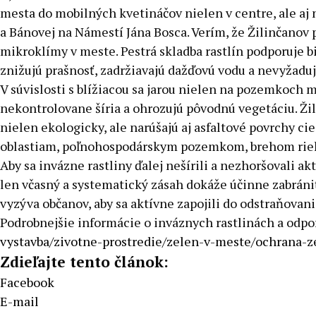
mesta do mobilných kvetináčov nielen v centre, ale aj n
a Bánovej na Námestí Jána Bosca. Verím, že Žilinčanov p
mikroklímy v meste. Pestrá skladba rastlín podporuje b
znižujú prašnosť, zadržiavajú dažďovú vodu a nevyžaduj
V súvislosti s blížiacou sa jarou nielen na pozemkoch me
nekontrolovane šíria a ohrozujú pôvodnú vegetáciu. Ži
nielen ekologicky, ale narúšajú aj asfaltové povrchy ci
oblastiam, poľnohospodárskym pozemkom, brehom riek a
Aby sa invázne rastliny ďalej nešírili a nezhoršovali a
len včasný a systematický zásah dokáže účinne zabrá
vyzýva občanov, aby sa aktívne zapojili do odstraňova
Podrobnejšie informácie o inváznych rastlinách a odp
vystavba/zivotne-prostredie/zelen-v-meste/ochrana-z
Zdieľajte tento článok:
Facebook
E-mail