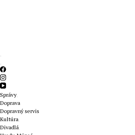
Aktuálne správy – severné Slovensko
Správy
Doprava
Dopravný servis
Kultúra
Divadlá