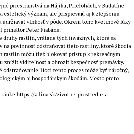
ejné priestranstvá na Hájiku, Prielohách, v Budatíne
a estetický význam, ale prispievajú aj k zlepšeniu
a udržiavať vlhkosť v pôde. Okrem toho kvetinové lúky
l primátor Peter Fiabáne.
e druhy rastlín, vrátane tých inváznych, ktoré sa
na povinnosť odstraňovať tieto rastliny, ktoré škodia
ch rastlín môžu tiež blokovať prístup k rekreačným
 znížiť viditeľnosť a ohroziť bezpečnosť premávky.
né odstraňovanie. Hoci tento proces môže byť náročný,
ekologickým aj hospodárskym škodám. Mesto preto
stránke
https://zilina.sk/zivotne-prostredie-a-