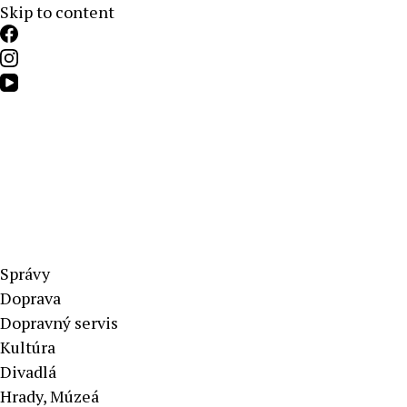
Skip to content
Aktuálne správy – severné Slovensko
Správy
Doprava
Dopravný servis
Kultúra
Divadlá
Hrady, Múzeá