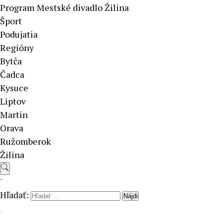
Program Mestské divadlo Žilina
Šport
Podujatia
Regióny
Bytča
Čadca
Kysuce
Liptov
Martin
Orava
Ružomberok
Žilina
'
Hľadať: