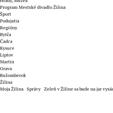
Hrady, Múzeá
Program Mestské divadlo Žilina
Šport
Podujatia
Regióny
Bytča
Čadca
Kysuce
Liptov
Martin
Orava
Ružomberok
Žilina
Moja Žilina
Správy
Zeleň v Žiline sa bude na jar vysá