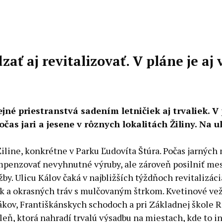
dzať aj revitalizovať. V pláne je a
jné priestranstvá sadením letničiek aj trvaliek. V
čas jari a jesene v rôznych lokalitách Žiliny. Na 
iline, konkrétne v Parku Ľudovíta Štúra. Počas jarných 
penzovať nevyhnutné výruby, ale zároveň posilniť mests
y. Ulicu Kálov čaká v najbližších týždňoch revitalizácia
k a okrasných tráv s mulčovaným štrkom. Kvetinové vež
ov, Františkánskych schodoch a pri Základnej škole R. 
eň, ktorá nahradí trvalú výsadbu na miestach, kde to i