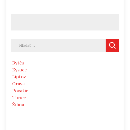
Hľadať:
Bytča
Kysuce
Liptov
Orava
Považie
Turiec
Žilina