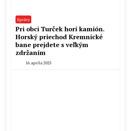
Správy
Pri obci Turček horí kamión.
Horský priechod Kremnické
bane prejdete s veľkým
zdržaním
16. apríla 2025
By
Radoslav
Pecko