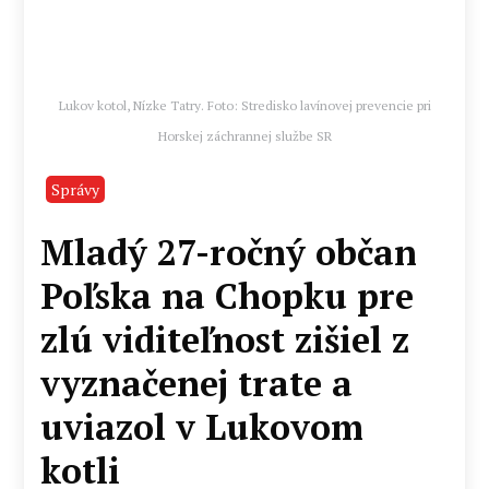
Lukov kotol, Nízke Tatry. Foto: Stredisko lavínovej prevencie pri
Horskej záchrannej službe SR
Správy
Mladý 27-ročný občan
Poľska na Chopku pre
zlú viditeľnost zišiel z
vyznačenej trate a
uviazol v Lukovom
kotli