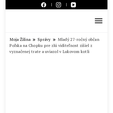
Aktuálne správy – severné
Slovensko
Moja Žilina
Správy
Mladý 27-ročný občan
Poľska na Chopku pre zlú viditeľnost zišiel z
vyznačenej trate a uviazol v Lukovom kotli