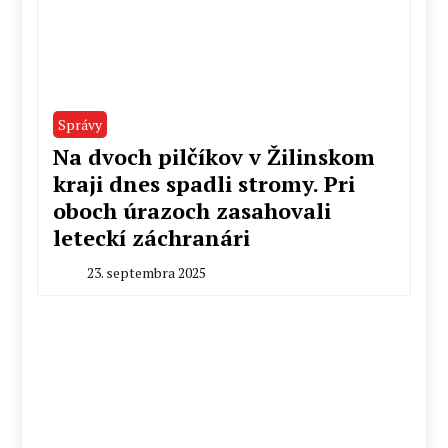
Správy
Na dvoch pilčíkov v Žilinskom
kraji dnes spadli stromy. Pri
oboch úrazoch zasahovali
leteckí záchranári
23. septembra 2025
By
Milan
Macek