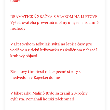
Chára
DRAMATICKÁ ZRÁŽKA S VLAKOM NA LIPTOVE:
Vyšetrovatelia preverujú možný úmysel a rodinné
nezhody
V Liptovskom Mikuláši svitá na lepšie časy pre
vodičov. Kritickú križovatku v Okoličnom nahradí
kruhový objazd
Zásahový tím riešil nebezpečné strety s
medveďom v Rajeckej doline
V bikeparku Malinô Brdo sa zranil 20-ročný
cyklista. Pomáhali horskí záchranári