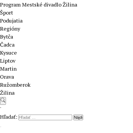
Program Mestské divadlo Žilina
Šport
Podujatia
Regióny
Bytča
Čadca
Kysuce
Liptov
Martin
Orava
Ružomberok
Žilina
'
Hľadať: