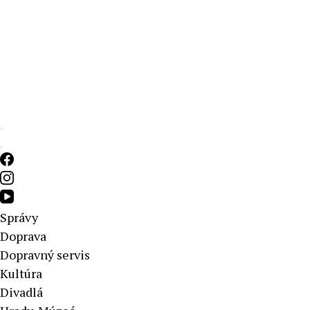
Aktuálne správy – severné Slovensko
Správy
Doprava
Dopravný servis
Kultúra
Divadlá