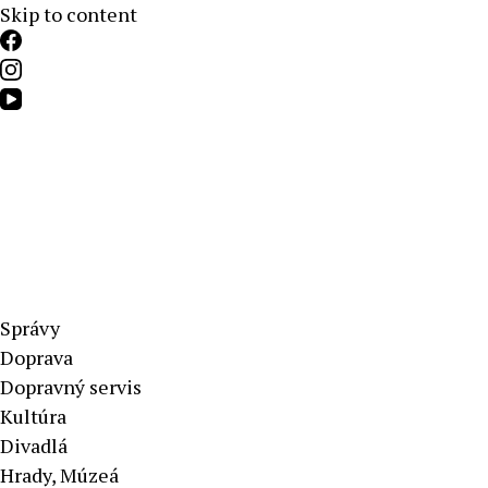
Skip to content
Aktuálne správy – severné Slovensko
Správy
Doprava
Dopravný servis
Kultúra
Divadlá
Hrady, Múzeá