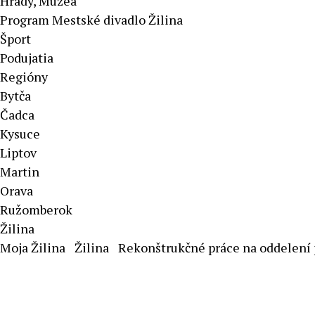
Hrady, Múzeá
Program Mestské divadlo Žilina
Šport
Podujatia
Regióny
Bytča
Čadca
Kysuce
Liptov
Martin
Orava
Ružomberok
Žilina
Moja Žilina
Žilina
Rekonštrukčné práce na oddelení 