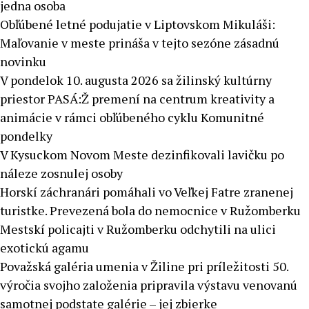
jedna osoba
Obľúbené letné podujatie v Liptovskom Mikuláši:
Maľovanie v meste prináša v tejto sezóne zásadnú
novinku
V pondelok 10. augusta 2026 sa žilinský kultúrny
priestor PASÁ:Ž premení na centrum kreativity a
animácie v rámci obľúbeného cyklu Komunitné
pondelky
V Kysuckom Novom Meste dezinfikovali lavičku po
náleze zosnulej osoby
Horskí záchranári pomáhali vo Veľkej Fatre zranenej
turistke. Prevezená bola do nemocnice v Ružomberku
Mestskí policajti v Ružomberku odchytili na ulici
exotickú agamu
Považská galéria umenia v Žiline pri príležitosti 50.
výročia svojho založenia pripravila výstavu venovanú
samotnej podstate galérie – jej zbierke