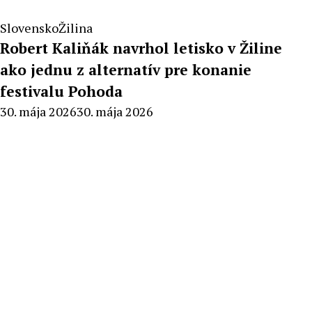
Slovensko
Žilina
Robert Kaliňák navrhol letisko v Žiline
ako jednu z alternatív pre konanie
festivalu Pohoda
By
30. mája 2026
30. mája 2026
Radoslav
Pecko