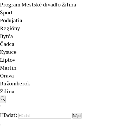
Program Mestské divadlo Žilina
Šport
Podujatia
Regióny
Bytča
Čadca
Kysuce
Liptov
Martin
Orava
Ružomberok
Žilina
'
Hľadať: