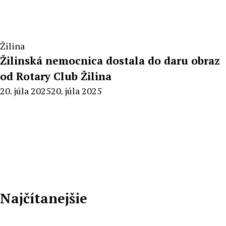
Žilina
Žilinská nemocnica dostala do daru obraz
od Rotary Club Žilina
By
20. júla 2025
20. júla 2025
Radoslav
Pecko
Najčítanejšie