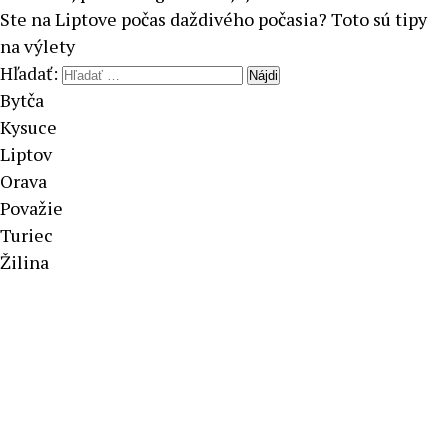
Ste na Liptove počas daždivého počasia? Toto sú tipy
na výlety
Hľadať:
Bytča
Kysuce
Liptov
Orava
Považie
Turiec
Žilina