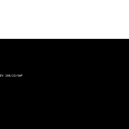
Športové výsledky
Podnet pre Mesto Žilina
Dopravný servis Slovensko
Aktuálna zjazdnosť ciest a horských priechodov
Kontakt a prevádzkovateľ
EV 108/23/SWP
Kontaktný formulár
Zásady ochrany osobných údajov