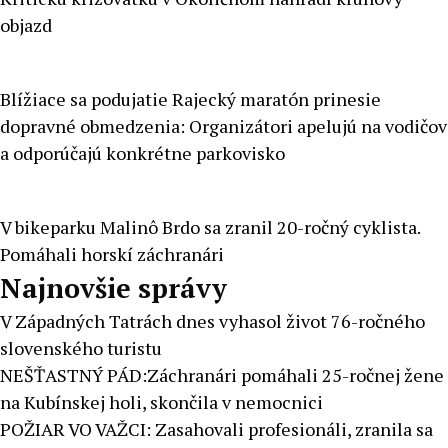
objazd
Blížiace sa podujatie Rajecký maratón prinesie
dopravné obmedzenia: Organizátori apelujú na vodičov
a odporúčajú konkrétne parkovisko
V bikeparku Malinô Brdo sa zranil 20-ročný cyklista.
Pomáhali horskí záchranári
Najnovšie správy
V Západných Tatrách dnes vyhasol život 76-ročného
slovenského turistu
NEŠŤASTNÝ PÁD:Záchranári pomáhali 25-ročnej žene
na Kubínskej holi, skončila v nemocnici
POŽIAR VO VAŽCI: Zasahovali profesionáli, zranila sa