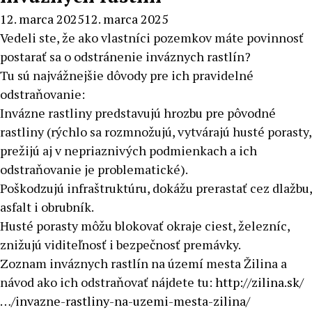
12. marca 2025
12. marca 2025
Vedeli ste, že ako vlastníci pozemkov máte povinnosť
postarať sa o odstránenie inváznych rastlín?
Tu sú najvážnejšie dôvody pre ich pravidelné
odstraňovanie:
Invázne rastliny predstavujú hrozbu pre pôvodné
rastliny (rýchlo sa rozmnožujú, vytvárajú husté porasty,
prežijú aj v nepriaznivých podmienkach a ich
odstraňovanie je problematické).
Poškodzujú infraštruktúru, dokážu prerastať cez dlažbu,
asfalt i obrubník.
Husté porasty môžu blokovať okraje ciest, železníc,
znižujú viditeľnosť i bezpečnosť premávky.
Zoznam inváznych rastlín na území mesta Žilina a
návod ako ich odstraňovať nájdete tu:
http://zilina.sk/
…/invazne-rastliny-na-uzemi-mesta-zilina/