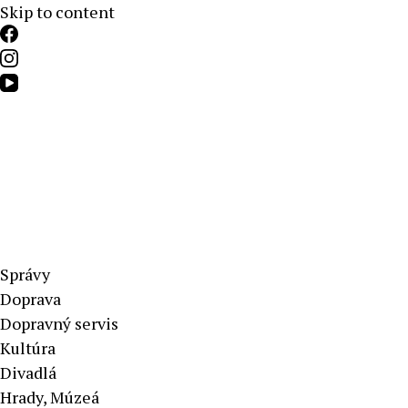
Skip to content
Aktuálne správy – severné Slovensko
Správy
Doprava
Dopravný servis
Kultúra
Divadlá
Hrady, Múzeá