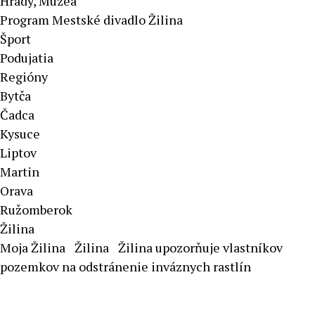
Hrady, Múzeá
Program Mestské divadlo Žilina
Šport
Podujatia
Regióny
Bytča
Čadca
Kysuce
Liptov
Martin
Orava
Ružomberok
Žilina
Moja Žilina
Žilina
Žilina upozorňuje vlastníkov
pozemkov na odstránenie inváznych rastlín