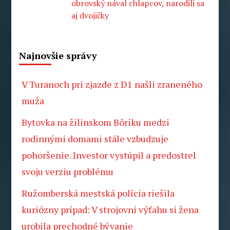
obrovský nával chlapcov, narodili sa
aj dvojičky
Najnovšie správy
V Turanoch pri zjazde z D1 našli zraneného
muža
Bytovka na žilinskom Bôriku medzi
rodinnými domami stále vzbudzuje
pohoršenie. Investor vystúpil a predostrel
svoju verziu problému
Ružomberská mestská polícia riešila
kuriózny prípad: V strojovni výťahu si žena
urobila prechodné bývanie