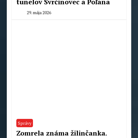
tunelov Svrčinovec a Poľana
29. mája 2026
By
Peter
Mahel
Správy
Zomrela známa žilinčanka.