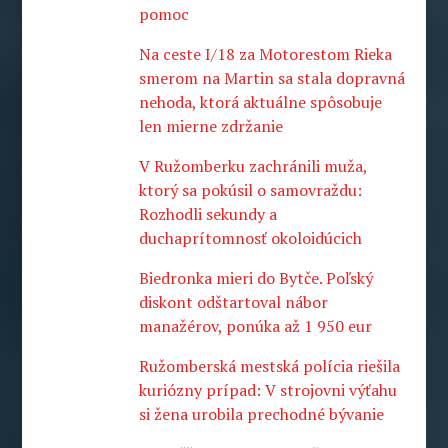
pomoc
Na ceste I/18 za Motorestom Rieka
smerom na Martin sa stala dopravná
nehoda, ktorá aktuálne spôsobuje
len mierne zdržanie
V Ružomberku zachránili muža,
ktorý sa pokúsil o samovraždu:
Rozhodli sekundy a
duchaprítomnosť okoloidúcich
Biedronka mieri do Bytče. Poľský
diskont odštartoval nábor
manažérov, ponúka až 1 950 eur
Ružomberská mestská polícia riešila
kuriózny prípad: V strojovni výťahu
si žena urobila prechodné bývanie