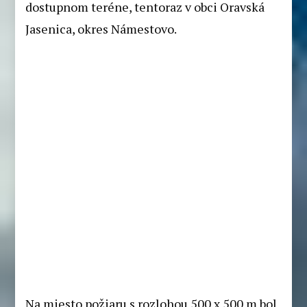
dostupnom teréne, tentoraz v obci Oravská
Jasenica, okres Námestovo.
Na miesto požiaru s rozlohou 500 x 500 m bol