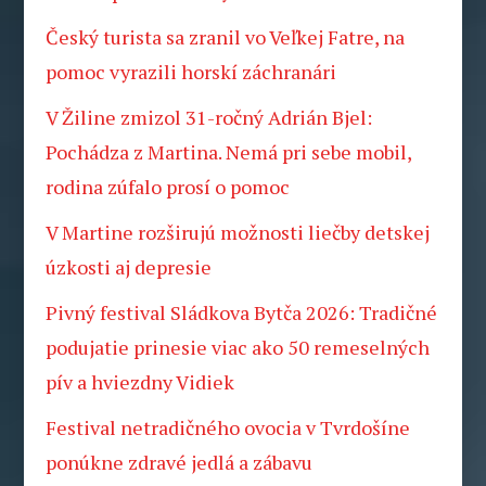
Český turista sa zranil vo Veľkej Fatre, na
pomoc vyrazili horskí záchranári
V Žiline zmizol 31-ročný Adrián Bjel:
Pochádza z Martina. Nemá pri sebe mobil,
rodina zúfalo prosí o pomoc
V Martine rozširujú možnosti liečby detskej
úzkosti aj depresie
Pivný festival Sládkova Bytča 2026: Tradičné
podujatie prinesie viac ako 50 remeselných
pív a hviezdny Vidiek
Festival netradičného ovocia v Tvrdošíne
ponúkne zdravé jedlá a zábavu