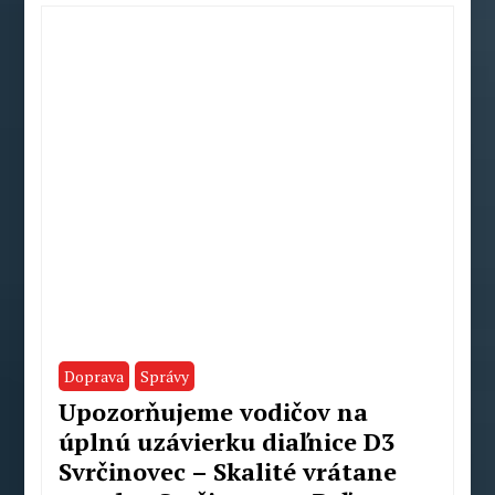
Doprava
Správy
️Upozorňujeme vodičov na
úplnú uzávierku diaľnice D3
Svrčinovec – Skalité vrátane