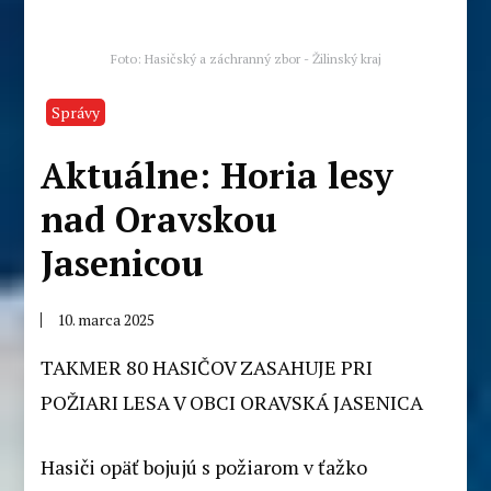
Foto: Hasičský a záchranný zbor - Žilinský kraj
Správy
Aktuálne: Horia lesy
nad Oravskou
Jasenicou
10. marca 2025
TAKMER 80 HASIČOV ZASAHUJE PRI
POŽIARI LESA V OBCI ORAVSKÁ JASENICA
Hasiči opäť bojujú s požiarom v ťažko