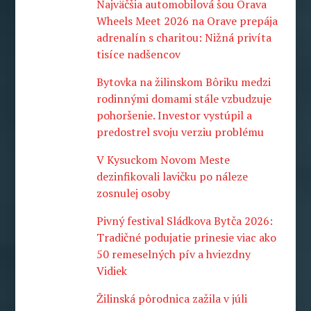
Najväčšia automobilová šou Orava
Wheels Meet 2026 na Orave prepája
adrenalín s charitou: Nižná privíta
tisíce nadšencov
Bytovka na žilinskom Bôriku medzi
rodinnými domami stále vzbudzuje
pohoršenie. Investor vystúpil a
predostrel svoju verziu problému
V Kysuckom Novom Meste
dezinfikovali lavičku po náleze
zosnulej osoby
Pivný festival Sládkova Bytča 2026:
Tradičné podujatie prinesie viac ako
50 remeselných pív a hviezdny
Vidiek
Žilinská pôrodnica zažila v júli