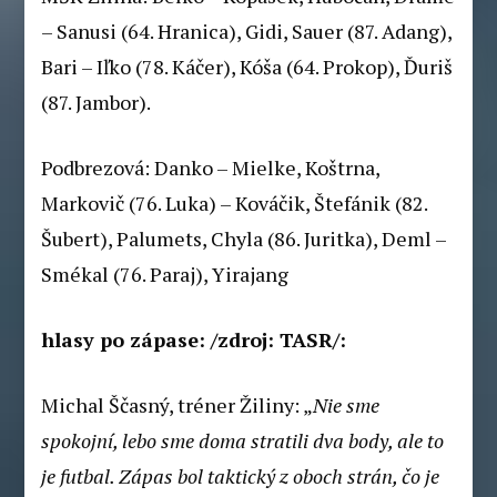
– Sanusi (64. Hranica), Gidi, Sauer (87. Adang),
Bari – Iľko (78. Káčer), Kóša (64. Prokop), Ďuriš
(87. Jambor).
Podbrezová: Danko – Mielke, Koštrna,
Markovič (76. Luka) – Kováčik, Štefánik (82.
Šubert), Palumets, Chyla (86. Juritka), Deml –
Smékal (76. Paraj), Yirajang
hlasy po zápase: /zdroj: TASR/:
Michal Ščasný, tréner Žiliny: „
Nie sme
spokojní, lebo sme doma stratili dva body, ale to
je futbal. Zápas bol taktický z oboch strán, čo je