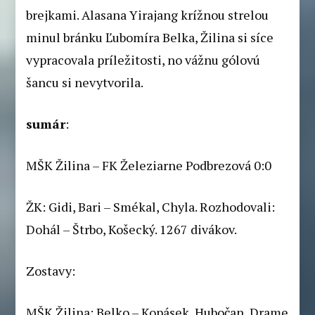
brejkami. Alasana Yirajang krížnou strelou
minul bránku Ľubomíra Belka, Žilina si síce
vypracovala príležitosti, no vážnu gólovú
šancu si nevytvorila.
sumár
:
MŠK Žilina – FK Železiarne Podbrezová 0:0
ŽK: Gidi, Bari – Smékal, Chyla. Rozhodovali:
Dohál – Štrbo, Košecký. 1267 divákov.
Zostavy:
MŠK Žilina: Belko – Kopásek, Hubočan, Drame