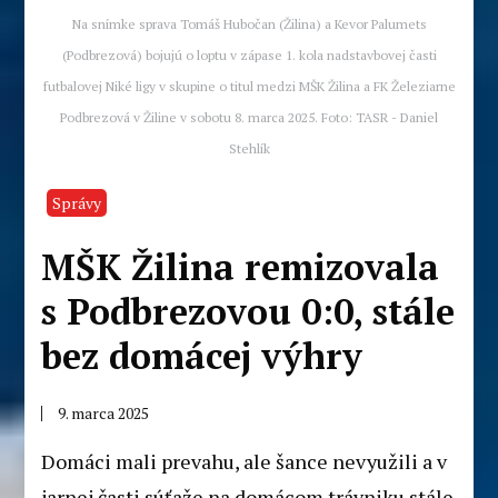
Na snímke sprava Tomáš Hubočan (Žilina) a Kevor Palumets
(Podbrezová) bojujú o loptu v zápase 1. kola nadstavbovej časti
futbalovej Niké ligy v skupine o titul medzi MŠK Žilina a FK Železiarne
Podbrezová v Žiline v sobotu 8. marca 2025. Foto: TASR - Daniel
Stehlík
Správy
MŠK Žilina remizovala
s Podbrezovou 0:0, stále
bez domácej výhry
9. marca 2025
Domáci mali prevahu, ale šance nevyužili a v
jarnej časti súťaže na domácom trávniku stále