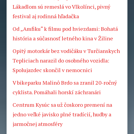
Lákadlom sú remeslá vo Vlkolínci, pivný
festival aj rodinná hľadačka
Od „Amfiku“ k filmu pod hviezdami: Bohatá
história a súčasnosť letného kina v Žiline
Opitý motorkár bez vodičáku v Turčianskych
Tepliciach narazil do osobného vozidla:
Spolujazdec skončil v nemocnici
V bikeparku Malinô Brdo sa zranil 20-ročný
cyklista. Pomáhali horskí záchranári
Centrum Kysúc sa už čoskoro premení na
jedno veľké javisko plné tradícií, hudby a
jarmočnej atmosféry