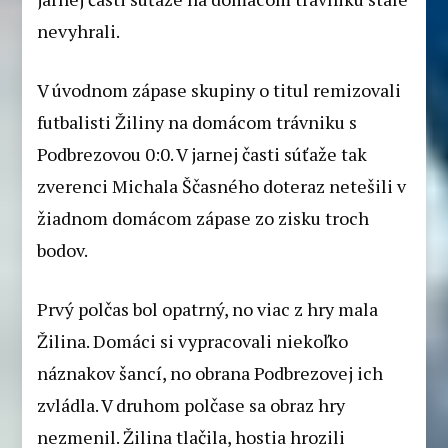
nevyhrali.
V úvodnom zápase skupiny o titul remizovali
futbalisti Žiliny na domácom trávniku s
Podbrezovou 0:0. V jarnej časti súťaže tak
zverenci Michala Ščasného doteraz netešili v
žiadnom domácom zápase zo zisku troch
bodov.
Prvý polčas bol opatrný, no viac z hry mala
Žilina. Domáci si vypracovali niekoľko
náznakov šancí, no obrana Podbrezovej ich
zvládla. V druhom polčase sa obraz hry
nezmenil. Žilina tlačila, hostia hrozili