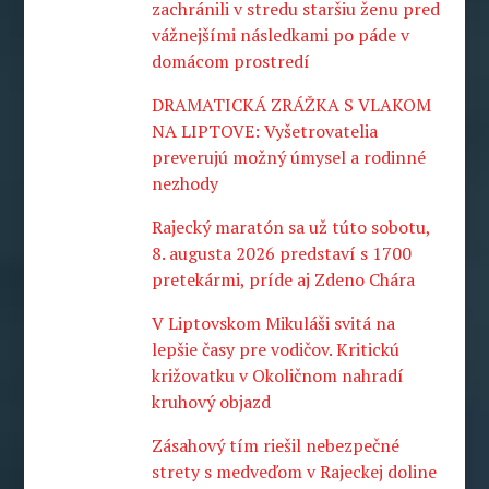
zachránili v stredu staršiu ženu pred
vážnejšími následkami po páde v
domácom prostredí
DRAMATICKÁ ZRÁŽKA S VLAKOM
NA LIPTOVE: Vyšetrovatelia
preverujú možný úmysel a rodinné
nezhody
Rajecký maratón sa už túto sobotu,
8. augusta 2026 predstaví s 1700
pretekármi, príde aj Zdeno Chára
V Liptovskom Mikuláši svitá na
lepšie časy pre vodičov. Kritickú
križovatku v Okoličnom nahradí
kruhový objazd
Zásahový tím riešil nebezpečné
strety s medveďom v Rajeckej doline