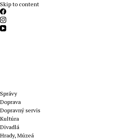
Skip to content
Aktuálne správy – severné Slovensko
Správy
Doprava
Dopravný servis
Kultúra
Divadlá
Hrady, Múzeá