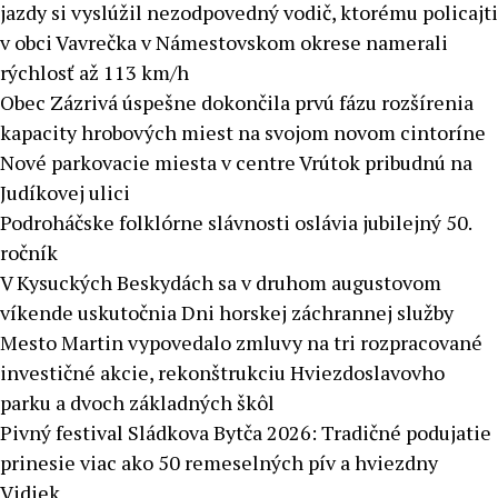
jazdy si vyslúžil nezodpovedný vodič, ktorému policajti
v obci Vavrečka v Námestovskom okrese namerali
rýchlosť až 113 km/h
Obec Zázrivá úspešne dokončila prvú fázu rozšírenia
kapacity hrobových miest na svojom novom cintoríne
Nové parkovacie miesta v centre Vrútok pribudnú na
Judíkovej ulici
Podroháčske folklórne slávnosti oslávia jubilejný 50.
ročník
V Kysuckých Beskydách sa v druhom augustovom
víkende uskutočnia Dni horskej záchrannej služby
Mesto Martin vypovedalo zmluvy na tri rozpracované
investičné akcie, rekonštrukciu Hviezdoslavovho
parku a dvoch základných škôl
Pivný festival Sládkova Bytča 2026: Tradičné podujatie
prinesie viac ako 50 remeselných pív a hviezdny
Vidiek