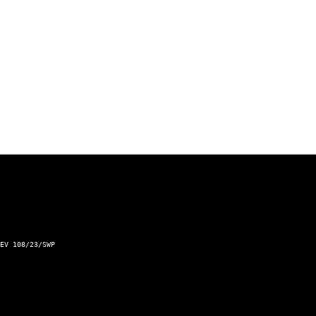
Športové výsledky
Podnet pre Mesto Žilina
Dopravný servis Slovensko
Aktuálna zjazdnosť ciest a horských priechodov
Kontakt a prevádzkovateľ
EV 108/23/SWP
Kontaktný formulár
Zásady ochrany osobných údajov