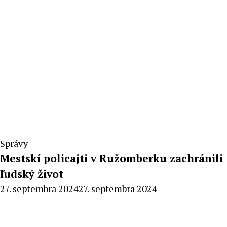
Správy
Mestskí policajti v Ružomberku zachránili
ľudský život
By
27. septembra 2024
27. septembra 2024
Radoslav
Pecko