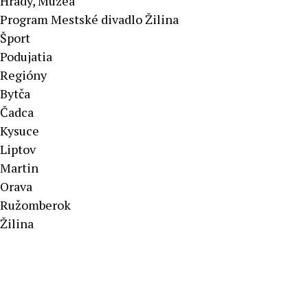
Hrady, Múzeá
Program Mestské divadlo Žilina
Šport
Podujatia
Regióny
Bytča
Čadca
Kysuce
Liptov
Martin
Orava
Ružomberok
Žilina