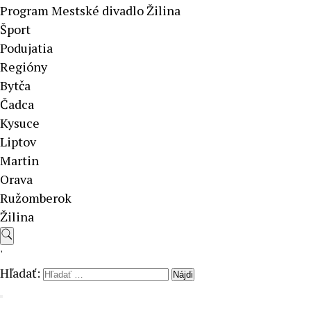
Program Mestské divadlo Žilina
Šport
Podujatia
Regióny
Bytča
Čadca
Kysuce
Liptov
Martin
Orava
Ružomberok
Žilina
'
Hľadať: