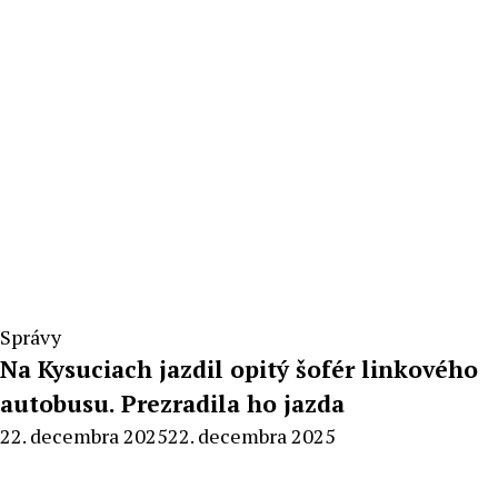
Správy
Na Kysuciach jazdil opitý šofér linkového
autobusu. Prezradila ho jazda
By
22. decembra 2025
22. decembra 2025
Radoslav
Pecko