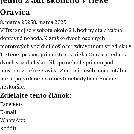
Jedno z áut skončilo v rieke
Oravica
8. marca 2025
8. marca 2025
V Trstenej sa v sobotu okolo 21. hodiny stala vážna
dopravná nehoda. K zrážke dvoch osobných
motorových vozidiel došlo pri zdravotnom stredisku v
Trstenej priamo pri moste cez rieku Oravica. Jedno z
dvoch vozidiel skončilo po nehode priamo pod
mostom v rieke Oravica. Zranenie osôb momentálne
nie je potvrdené. Okolnosti nehody budú známe
neskoršie.
Zdieľajte tento článok:
Facebook
E-mail
WhatsApp
Reddit