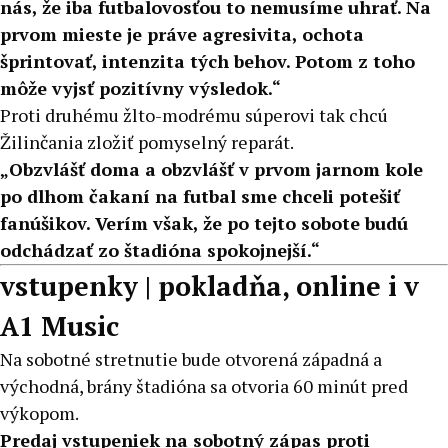
nás, že iba futbalovosťou to nemusíme uhrať. Na
prvom mieste je práve agresivita, ochota
šprintovať, intenzita tých behov. Potom z toho
môže vyjsť pozitívny výsledok.“
Proti druhému žlto-modrému súperovi tak chcú
Žilinčania zložiť pomyselný reparát.
„Obzvlášť doma a obzvlášť v prvom jarnom kole
po dlhom čakaní na futbal sme chceli potešiť
fanúšikov. Verím však, že po tejto sobote budú
odchádzať zo štadióna spokojnejší.“
vstupenky | pokladňa, online i v
A1 Music
Na sobotné stretnutie bude otvorená západná a
východná, brány štadióna sa otvoria 60 minút pred
výkopom.
Predaj vstupeniek na sobotný zápas proti