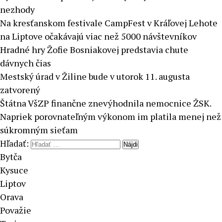
nezhody
Na kresťanskom festivale CampFest v Kráľovej Lehote
na Liptove očakávajú viac než 5000 návštevníkov
Hradné hry Žofie Bosniakovej predstavia chute
dávnych čias
Mestský úrad v Žiline bude v utorok 11. augusta
zatvorený
Štátna VšZP finančne znevýhodnila nemocnice ŽSK.
Napriek porovnateľným výkonom im platila menej než
súkromným sieťam
Hľadať:
Bytča
Kysuce
Liptov
Orava
Považie