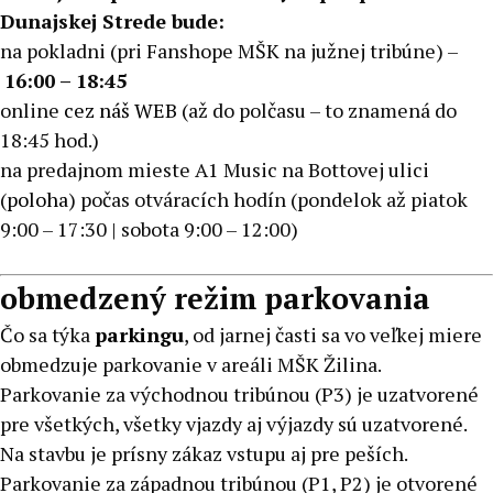
Dunajskej Strede bude:
na pokladni (pri Fanshope MŠK na južnej tribúne) –
16:00 – 18:45
online
cez náš WEB
(až do polčasu – to znamená do
18:45 hod.)
na predajnom mieste A1 Music na Bottovej ulici
(
poloha
) počas otváracích hodín (pondelok až piatok
9:00 – 17:30 | sobota 9:00 – 12:00)
obmedzený režim parkovania
Čo sa týka
parkingu
, od jarnej časti sa vo veľkej miere
obmedzuje parkovanie v areáli MŠK Žilina.
Parkovanie za východnou tribúnou (P3) je uzatvorené
pre všetkých, všetky vjazdy aj výjazdy sú uzatvorené.
Na stavbu je prísny zákaz vstupu aj pre peších.
Parkovanie za západnou tribúnou (P1, P2) je otvorené