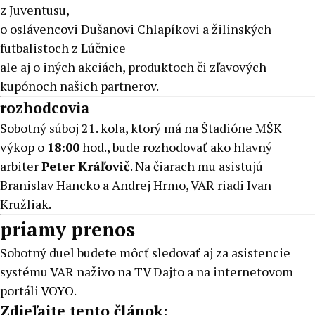
z Juventusu,
o oslávencovi Dušanovi Chlapíkovi a žilinských
futbalistoch z Lúčnice
ale aj o iných akciách, produktoch či zľavových
kupónoch našich partnerov.
rozhodcovia
Sobotný súboj 21. kola, ktorý má na Štadióne MŠK
výkop o
18
:00
hod., bude rozhodovať ako hlavný
arbiter
Peter Kráľovič
. Na čiarach mu asistujú
Branislav Hancko a Andrej Hrmo, VAR riadi Ivan
Kružliak.
priamy prenos
Sobotný duel budete môcť sledovať aj za asistencie
systému VAR naživo na TV Dajto a na internetovom
portáli
VOYO
.
Zdieľajte tento článok: