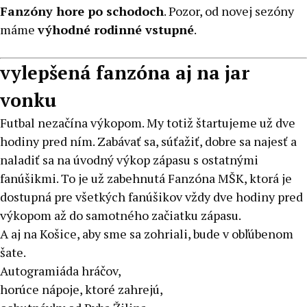
Fanzóny hore po schodoch
. Pozor, od novej sezóny
máme
výhodné rodinné vstupné
.
vylepšená fanzóna aj na jar
vonku
Futbal nezačína výkopom. My totiž štartujeme už dve
hodiny pred ním. Zabávať sa, súťažiť, dobre sa najesť a
naladiť sa na úvodný výkop zápasu s ostatnými
fanúšikmi. To je už zabehnutá Fanzóna MŠK, ktorá je
dostupná pre všetkých fanúšikov vždy dve hodiny pred
výkopom až do samotného začiatku zápasu.
A aj na Košice, aby sme sa zohriali, bude v obľúbenom
šate.
Autogramiáda hráčov,
horúce nápoje, ktoré zahrejú,