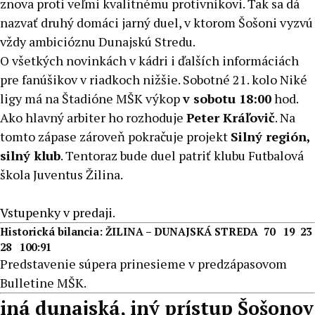
znova proti veľmi kvalitnému protivníkovi. Tak sa dá
nazvať druhý domáci jarný duel, v ktorom Šošoni vyzvú
vždy ambicióznu Dunajskú Stredu.
O všetkých novinkách v kádri i ďalších informáciách
pre fanúšikov v riadkoch nižšie. Sobotné 21. kolo Niké
ligy má na Štadióne MŠK výkop
v sobotu 18:00
hod.
Ako hlavný arbiter ho rozhoduje
Peter Kráľovič
. Na
tomto zápase zároveň pokračuje projekt
Silný región,
silný klub
. Tentoraz bude duel patriť klubu Futbalová
škola Juventus Žilina.
Vstupenky v predaji
.
Historická bilancia:
ŽILINA – DUNAJSKÁ STREDA 70 19 23
28 100:91
Predstavenie súpera prinesieme v predzápasovom
Bulletine MŠK.
iná dunajská, iný prístup Šošonov