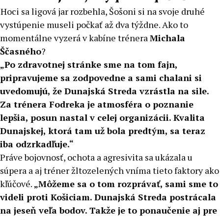
Hoci sa ligová jar rozbehla, Šošoni si na svoje druhé
vystúpenie museli počkať až dva týždne. Ako to
momentálne vyzerá v kabíne trénera
Michala
Ščasného
?
„Po zdravotnej stránke sme na tom fajn,
pripravujeme sa zodpovedne a sami chalani si
uvedomujú, že Dunajská Streda vzrástla na sile.
Za trénera Fodreka je atmosféra o poznanie
lepšia, posun nastal v celej organizácii. Kvalita
Dunajskej, ktorá tam už bola predtým, sa teraz
iba odzrkadľuje.“
Práve bojovnosť, ochota a agresivita sa ukázala u
súpera a aj tréner žltozelených vníma tieto faktory ako
kľúčové.
„
Môžeme sa o tom rozprávať, sami sme to
videli proti Košiciam. Dunajská Streda postrácala
na jeseň veľa bodov. Takže je to ponaučenie aj pre