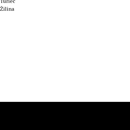
Turiec
Žilina
Športové výsledky
Podnet pre Mesto Žilina
Dopravný servis Slovensko