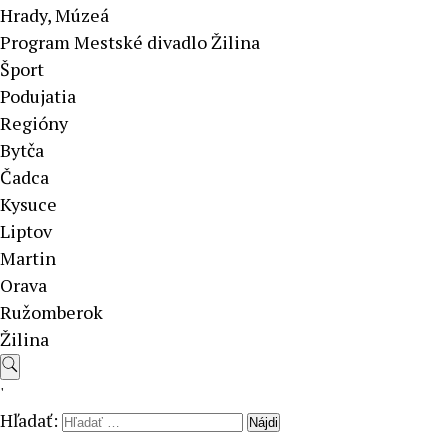
Hrady, Múzeá
Program Mestské divadlo Žilina
Šport
Podujatia
Regióny
Bytča
Čadca
Kysuce
Liptov
Martin
Orava
Ružomberok
Žilina
'
Hľadať: