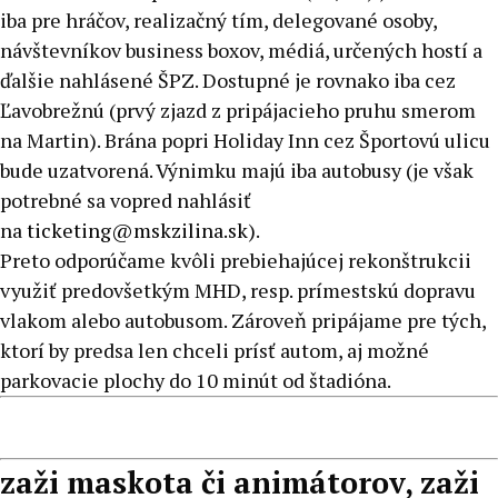
iba pre hráčov, realizačný tím, delegované osoby,
návštevníkov business boxov, médiá, určených hostí a
ďalšie nahlásené ŠPZ. Dostupné je rovnako iba cez
Ľavobrežnú (prvý zjazd z pripájacieho pruhu smerom
na Martin). Brána popri Holiday Inn cez Športovú ulicu
bude uzatvorená. Výnimku majú iba autobusy (je však
potrebné sa vopred nahlásiť
na
ticketing@mskzilina.sk
).
Preto odporúčame kvôli prebiehajúcej rekonštrukcii
využiť predovšetkým MHD, resp. prímestskú dopravu
vlakom alebo autobusom. Zároveň pripájame pre tých,
ktorí by predsa len chceli prísť autom, aj možné
parkovacie plochy do 10 minút od štadióna.
zaži maskota či animátorov, zaži