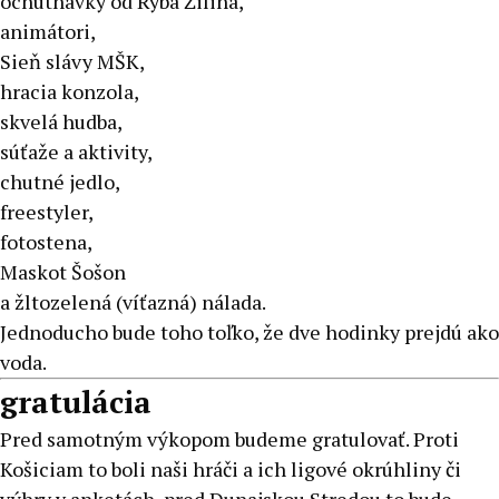
ochutnávky od Ryba Žilina,
animátori,
Sieň slávy MŠK,
hracia konzola,
skvelá hudba,
súťaže a aktivity,
chutné jedlo,
freestyler,
fotostena,
Maskot Šošon
a žltozelená (víťazná) nálada.
Jednoducho bude toho toľko, že dve hodinky prejdú ako
voda.
gratulácia
Pred samotným výkopom budeme gratulovať. Proti
Košiciam to boli naši hráči a ich ligové okrúhliny či