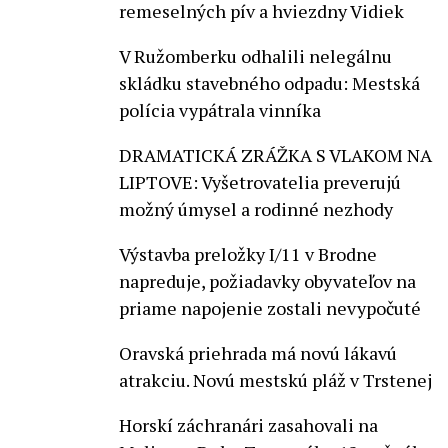
remeselných pív a hviezdny Vidiek
V Ružomberku odhalili nelegálnu
skládku stavebného odpadu: Mestská
polícia vypátrala vinníka
DRAMATICKÁ ZRÁŽKA S VLAKOM NA
LIPTOVE: Vyšetrovatelia preverujú
možný úmysel a rodinné nezhody
Výstavba preložky I/11 v Brodne
napreduje, požiadavky obyvateľov na
priame napojenie zostali nevypočuté
Oravská priehrada má novú lákavú
atrakciu. Novú mestskú pláž v Trstenej
Horskí záchranári zasahovali na