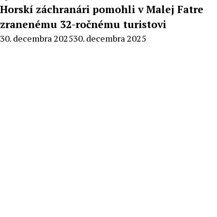
Horskí záchranári pomohli v Malej Fatre
zranenému 32-ročnému turistovi
By
30. decembra 2025
30. decembra 2025
Milan
Macek