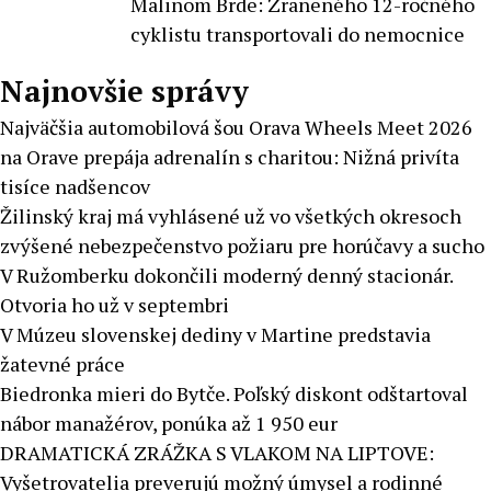
Malinom Brde: Zraneného 12-ročného
cyklistu transportovali do nemocnice
Najnovšie správy
Najväčšia automobilová šou Orava Wheels Meet 2026
na Orave prepája adrenalín s charitou: Nižná privíta
tisíce nadšencov
Žilinský kraj má vyhlásené už vo všetkých okresoch
zvýšené nebezpečenstvo požiaru pre horúčavy a sucho
V Ružomberku dokončili moderný denný stacionár.
Otvoria ho už v septembri
V Múzeu slovenskej dediny v Martine predstavia
žatevné práce
Biedronka mieri do Bytče. Poľský diskont odštartoval
nábor manažérov, ponúka až 1 950 eur
DRAMATICKÁ ZRÁŽKA S VLAKOM NA LIPTOVE:
Vyšetrovatelia preverujú možný úmysel a rodinné