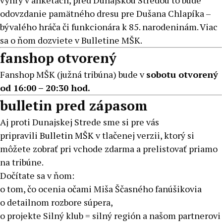
výhry v anketách, pred Dunajskou Stredou to bude
odovzdanie pamätného dresu pre Dušana Chlapíka –
bývalého hráča či funkcionára k 85. narodeninám. Viac
sa o ňom dozviete v Bulletine MŠK.
fanshop otvorený
Fanshop MŠK (južná tribúna) bude v
sobotu otvorený
od 16:00 – 20:30 hod.
bulletin pred zápasom
Aj proti Dunajskej Strede sme si pre vás
pripravili
Bulletin MŠK
v tlačenej verzii, ktorý si
môžete zobrať pri vchode zdarma a prelistovať priamo
na tribúne.
Dočítate sa v ňom:
o tom, čo ocenia očami Miša Ščasného fanúšikovia
o detailnom rozbore súpera,
o projekte Silný klub = silný región a našom partnerovi