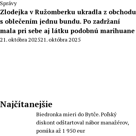
Správy
Zlodejka v Ružomberku ukradla z obchodu
s oblečením jednu bundu. Po zadržaní
mala pri sebe aj látku podobnú marihuane
By
21. októbra 2025
21. októbra 2025
Radoslav
Pecko
Najčítanejšie
Biedronka mieri do Bytče. Poľský
diskont odštartoval nábor manažérov,
ponúka až 1 950 eur