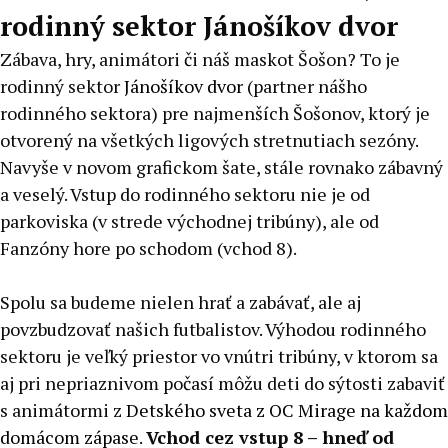
rodinný sektor Jánošíkov dvor
Zábava, hry, animátori či náš maskot Šošon? To je
rodinný sektor
Jánošíkov dvor
(partner nášho
rodinného sektora) pre najmenších Šošonov, ktorý je
otvorený na všetkých ligových stretnutiach sezóny.
Navyše v novom grafickom šate, stále rovnako zábavný
a veselý. Vstup do rodinného sektoru nie je od
parkoviska (v strede východnej tribúny), ale od
Fanzóny hore po schodom (vchod 8).
Spolu sa budeme nielen hrať a zabávať, ale aj
povzbudzovať našich futbalistov. Výhodou rodinného
sektoru je veľký priestor vo vnútri tribúny, v ktorom sa
aj pri nepriaznivom počasí môžu deti do sýtosti zabaviť
s animátormi z
Detského sveta z OC Mirage na každom
domácom zápase
.
Vchod cez vstup 8 – hneď od