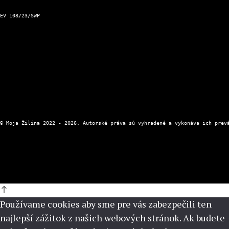
Aktuálna zjazdnosť ciest a horských priechodov
Kontakt a prevádzkovateľ
EV 108/23/SWP
Kontaktný formulár
Zásady ochrany osobných údajov
Používame cookies aby sme pre vás zabezpečili ten
najlepší zážitok z našich webových stránok. Ak budete