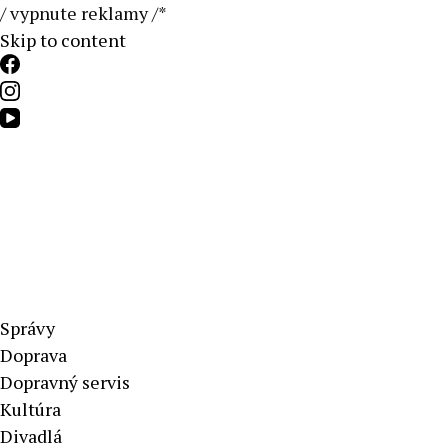
/ vypnute reklamy /*
Skip to content
Aktuálne správy – severné Slovensko
Správy
Doprava
Dopravný servis
Kultúra
Divadlá