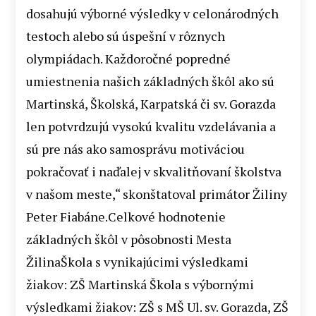
dosahujú výborné výsledky v celonárodných
testoch alebo sú úspešní v rôznych
olympiádach. Každoročné popredné
umiestnenia našich základných škôl ako sú
Martinská, Školská, Karpatská či sv. Gorazda
len potvrdzujú vysokú kvalitu vzdelávania a
sú pre nás ako samosprávu motiváciou
pokračovať i naďalej v skvalitňovaní školstva
v našom meste,“ skonštatoval primátor Žiliny
Peter Fiabáne.Celkové hodnotenie
základných škôl v pôsobnosti Mesta
ŽilinaŠkola s vynikajúcimi výsledkami
žiakov: ZŠ Martinská Škola s výbornými
výsledkami žiakov: ZŠ s MŠ Ul. sv. Gorazda, ZŠ