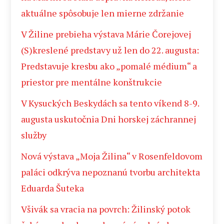
aktuálne spôsobuje len mierne zdržanie
V Žiline prebieha výstava Márie Čorejovej
(S)kreslené predstavy už len do 22. augusta:
Predstavuje kresbu ako „pomalé médium“ a
priestor pre mentálne konštrukcie
V Kysuckých Beskydách sa tento víkend 8-9.
augusta uskutočnia Dni horskej záchrannej
služby
Nová výstava „Moja Žilina“ v Rosenfeldovom
paláci odkrýva nepoznanú tvorbu architekta
Eduarda Šuteka
Všivák sa vracia na povrch: Žilinský potok