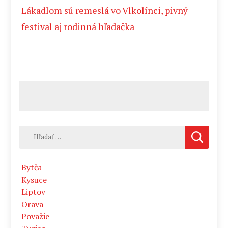
Lákadlom sú remeslá vo Vlkolínci, pivný
festival aj rodinná hľadačka
Hľadať:
Bytča
Kysuce
Liptov
Orava
Považie