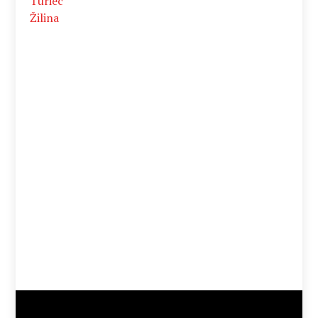
Turiec
Žilina