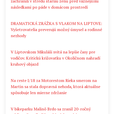
zachránili v stredu staršiu ženu pred vážnejšími
následkami po páde v domácom prostredí
DRAMATICKÁ ZRÁŽKA S VLAKOM NA LIPTOVE:
Vyšetrovatelia preverujú možný úmysel a rodinné
nezhody
V Liptovskom Mikuláši svitá na lepšie časy pre
vodičov. Kritickú križovatku v Okoličnom nahradí
kruhový objazd
Na ceste I/18 za Motorestom Rieka smerom na
Martin sa stala dopravná nehoda, ktorá aktuálne
spôsobuje len mierne zdržanie
V bikeparku Malinô Brdo sa zranil 20-ročný