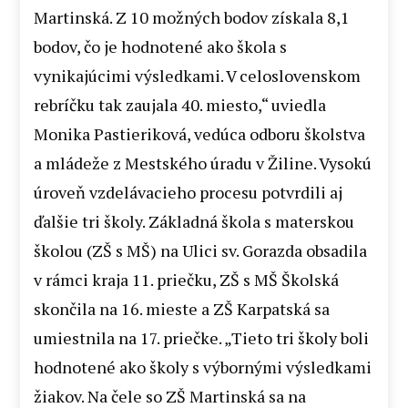
Martinská. Z 10 možných bodov získala 8,1
bodov, čo je hodnotené ako škola s
vynikajúcimi výsledkami. V celoslovenskom
rebríčku tak zaujala 40. miesto,“ uviedla
Monika Pastieriková, vedúca odboru školstva
a mládeže z Mestského úradu v Žiline. Vysokú
úroveň vzdelávacieho procesu potvrdili aj
ďalšie tri školy. Základná škola s materskou
školou (ZŠ s MŠ) na Ulici sv. Gorazda obsadila
v rámci kraja 11. priečku, ZŠ s MŠ Školská
skončila na 16. mieste a ZŠ Karpatská sa
umiestnila na 17. priečke. „Tieto tri školy boli
hodnotené ako školy s výbornými výsledkami
žiakov. Na čele so ZŠ Martinská sa na