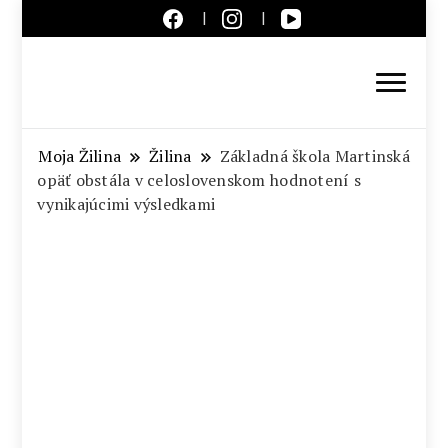
Aktuálne správy – severné
Slovensko
Moja Žilina
Žilina
Základná škola Martinská
opäť obstála v celoslovenskom hodnotení s
vynikajúcimi výsledkami