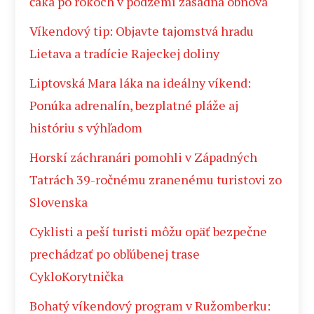
čaká po rokoch v podzemí zásadná obnova
Víkendový tip: Objavte tajomstvá hradu
Lietava a tradície Rajeckej doliny
Liptovská Mara láka na ideálny víkend:
Ponúka adrenalín, bezplatné pláže aj
históriu s výhľadom
Horskí záchranári pomohli v Západných
Tatrách 39-ročnému zranenému turistovi zo
Slovenska
Cyklisti a peší turisti môžu opäť bezpečne
prechádzať po obľúbenej trase
CykloKorytnička
Bohatý víkendový program v Ružomberku: