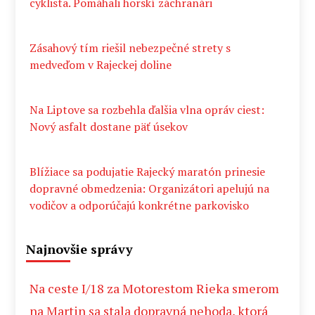
cyklista. Pomáhali horskí záchranári
Zásahový tím riešil nebezpečné strety s
medveďom v Rajeckej doline
Na Liptove sa rozbehla ďalšia vlna opráv ciest:
Nový asfalt dostane päť úsekov
Blížiace sa podujatie Rajecký maratón prinesie
dopravné obmedzenia: Organizátori apelujú na
vodičov a odporúčajú konkrétne parkovisko
Najnovšie správy
Na ceste I/18 za Motorestom Rieka smerom
na Martin sa stala dopravná nehoda, ktorá