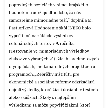
popredných pozíciách v rámci krajského
hodnotenia udržujú dlhodobo, čo nás
samozrejme mimoriadne teší,“ doplnila M.
Pastieriková.Hodnotenie škôl INEKO bolo
vypočítané na základe výsledkov
celonárodných testov v 9. ročníku
(Testovanie 9), mimoriadnych výsledkov
žiakov vo vybraných súťažiach, predmetových
olympiádach, medzinárodných projektoch a
programoch. „Rebríčky Inštitútu pre
ekonomické a sociálne reformy odzrkadľujú
najmä výsledky, ktoré žiaci dosiahli v testoch
alebo skúškach. Školy s najlepšími
výsledkami sa môžu popýšiť žiakmi, ktorí