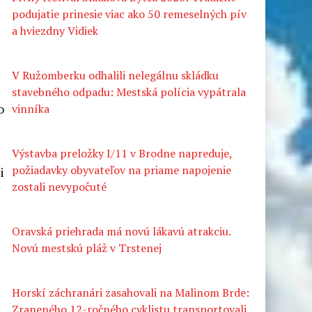
podujatie prinesie viac ako 50 remeselných pív
a hviezdny Vidiek
V Ružomberku odhalili nelegálnu skládku
stavebného odpadu: Mestská polícia vypátrala
o
vinníka
.
Výstavba preložky I/11 v Brodne napreduje,
požiadavky obyvateľov na priame napojenie
i
zostali nevypočuté
Oravská priehrada má novú lákavú atrakciu.
Novú mestskú pláž v Trstenej
Horskí záchranári zasahovali na Malinom Brde:
Zraneného 12-ročného cyklistu transportovali