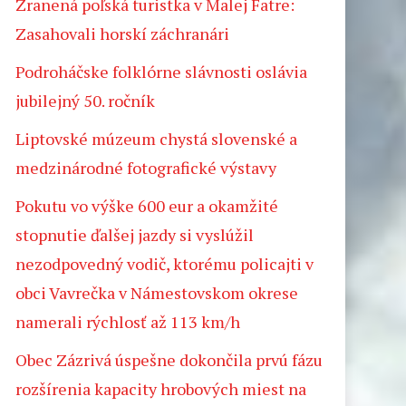
Zranená poľská turistka v Malej Fatre:
Zasahovali horskí záchranári
Podroháčske folklórne slávnosti oslávia
jubilejný 50. ročník
Liptovské múzeum chystá slovenské a
medzinárodné fotografické výstavy
Pokutu vo výške 600 eur a okamžité
stopnutie ďalšej jazdy si vyslúžil
nezodpovedný vodič, ktorému policajti v
obci Vavrečka v Námestovskom okrese
namerali rýchlosť až 113 km/h
Obec Zázrivá úspešne dokončila prvú fázu
rozšírenia kapacity hrobových miest na