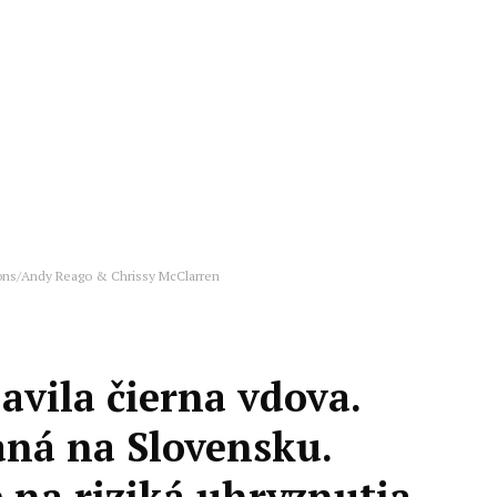
ns/Andy Reago & Chrissy McClarren
vila čierna vdova.
aná na Slovensku.
 na riziká uhryznutia