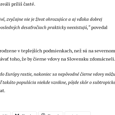
eáli príliš časté.
vé, zvyčajne nie je život ohrozujúce a aj vďaka dobrej
 posledných desaťročiach prakticky neexistujú,“
povedal
rirodzene v teplejších podmienkach, než sú na severno
bávať toho, že by čierne vdovy na Slovensku zdomácneli
do Európy rastie, nakoniec sa nepôvodné čierne vdovy môž
 takáto populácia niekde vznikne, pôjde skôr o subtropick
at.