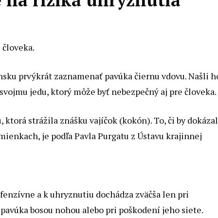
 človeka.
sku prvýkrát zaznamenať pavúka čiernu vdovu. Našli h
vojmu jedu, ktorý môže byť nebezpečný aj pre človeka
torá strážila znášku vajíčok (kokón). To, či by dokázal
ienkach, je podľa Pavla Purgatu z Ústavu krajinnej
efenzívne a k uhryznutiu dochádza zväčša len pri
 pavúka bosou nohou alebo pri poškodení jeho siete.