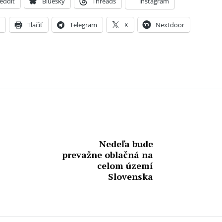
eddit
Bluesky
Threads
instagram
X
Tlačiť
Telegram
X
Nextdoor
Nedeľa bude
prevažne oblačná na
celom území
Slovenska