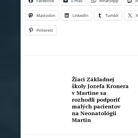
Facebook
E-mail
WhatsApp
R
Mastodon
LinkedIn
Tumblr
Pinterest
Žiaci Základnej
školy Jozefa Kronera
v Martine sa
rozhodli podporiť
malých pacientov
na Neonatológii
Martin