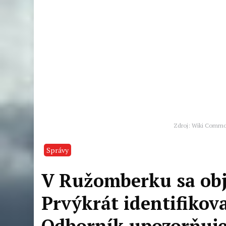
Zdroj: Wiki Commo
Správy
V Ružomberku sa obja
Prvýkrát identifikov
Odborník upozorňuje