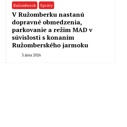
Ružomberok
Správy
V Ružomberku nastanú
dopravné obmedzenia,
parkovanie a režim MAD v
súvislosti s konaním
Ružomberského jarmoku
3. júna 2026
By
Milan
Macek