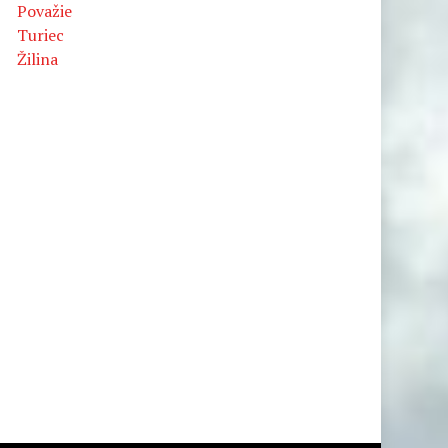
Považie
Turiec
Žilina