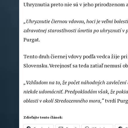
Uhryznutia preto nie sú v jeho prirodzenom ar
„Uhryznutie čiernou vdovou, hoci je veľmi bolesti
zdravotnej starostlivosti úmrtia po uhryznutí v
Purgat.
Tento druh čiernej vdovy podľa vedca žije p
Slovensku. Verejnosť sa teda zatiaľ nemusí o
„Vzhľadom na to, že počet náhodných zavlečení 
niekde udomácniť. Predpokladám však, že pokiaľ
oblasti v okolí Stredozemného mora,“
tvrdí Purg
Zdieľajte tento článok: