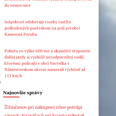
do nemocnice
Inšpektori odoberajú vzorky rastlín
poškodených postrekom na poli pri obci
Kamenná Poruba
m
Pokutu vo výške 600 eur a okamžité stopnutie
ďalšej jazdy si vyslúžil nezodpovedný vodič,
.
ktorému policajti v obci Vavrečka v
Námestovskom okrese namerali rýchlosť až
u
113 km/h
é
Najnovšie správy
Žilinčanov pri nákupnej zóne potrápi
zápach: Na poliach pri Sconto nábytok