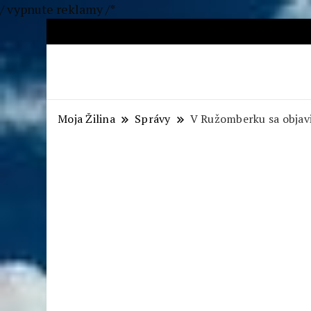
/ vypnute reklamy /*
Aktuálne správy – severné Sl
Moja Žilina
Správy
V Ružomberku sa objavi