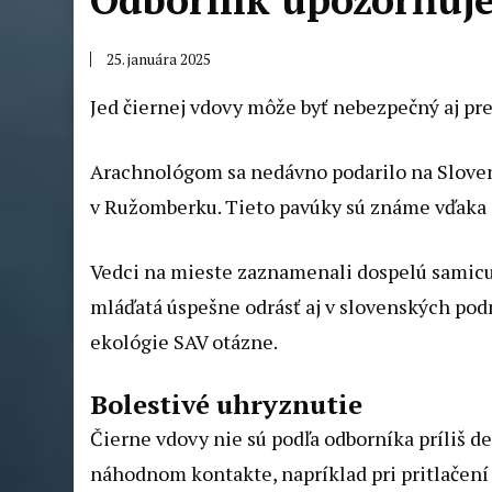
25. januára 2025
Jed čiernej vdovy môže byť nebezpečný aj pre
Arachnológom sa nedávno podarilo na Sloven
v Ružomberku. Tieto pavúky sú známe vďaka s
Vedci na mieste zaznamenali dospelú samicu, k
mláďatá úspešne odrásť aj v slovenských podm
ekológie SAV otázne.
Bolestivé uhryznutie
Čierne vdovy nie sú podľa odborníka príliš d
náhodnom kontakte, napríklad pri pritlačení