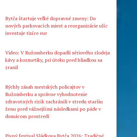
Bytča štartuje veľké dopravné zmeny: Do
nových parkovacích miest a reorganizácie ulíc
investuje tisíce eur
Video: V Ružomberku dopadli sériového zlodeja
kávy a kozmetiky, pri úteku pred hliadkou sa
zranil
Rýchly zásah mestských policajtov v
Ružomberku a správne vyhodnotenie
zdravotných rizík zachránili v stredu staršiu
ženu pred vážnejšími následkami po páde v
domácom prostredí
Pivný festival Sládkova Bytča 2026: Tradičné