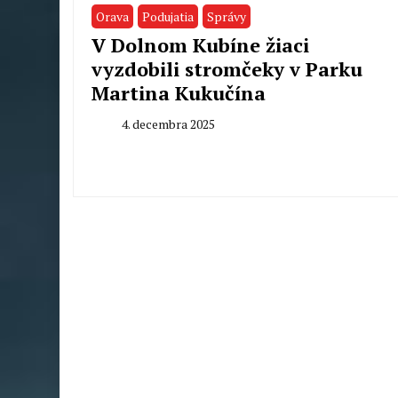
Orava
Podujatia
Správy
V Dolnom Kubíne žiaci
vyzdobili stromčeky v Parku
Martina Kukučína
4. decembra 2025
By
Milan
Macek