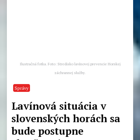
Ilustračná fotka. Foto: Stredisko lavínovej prevencie Horskej
záchrannej služby.
Správy
Lavínová situácia v
slovenských horách sa
bude postupne