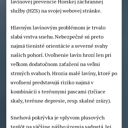
lavínovej prevencie Horskej záchrannej
služby (HZS) na svojej webovej stránke.
Hlavným lavínovým problémom je trvalo
slabá vrstva snehu. Nebezpečné sú preto
najmä tienisté orientácie a severné svahy
našich pohorí. Uvoľnenie lavín hrozí len pri
veľkom dodatočnom zaťažení na veľmi
strmých svahoch. Hrozia malé lavíny, ktoré po
uvoľnení predstavujú riziko najmä v
kombinácii s terénnymi pascami (trčiace
skaly, terénne depresie, resp. skalné zrázy).
Snehová pokrývka je vplyvom plusových
teplôt na väčšine nášho územia sadnutá. Jej