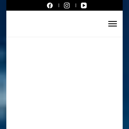
Aktuálne správy – severné
Slovensko