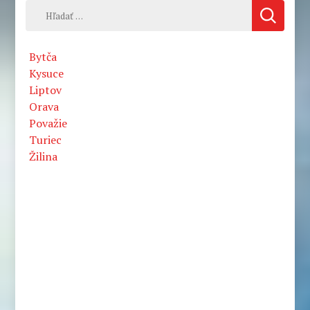
Hľadať:
Bytča
Kysuce
Liptov
Orava
Považie
Turiec
Žilina