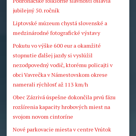
Podroháčske folklórne slávnosti oslávia
jubilejný 50. ročník
Liptovské múzeum chystá slovenské a
medzinárodné fotografické výstavy
Pokutu vo výške 600 eur a okamžité
stopnutie ďalšej jazdy si vyslúžil
nezodpovedný vodič, ktorému policajti v
obci Vavrečka v Námestovskom okrese
namerali rýchlosť až 113 km/h
Obec Zázrivá úspešne dokončila prvú fázu
rozšírenia kapacity hrobových miest na
svojom novom cintoríne
Nové parkovacie miesta v centre Vrútok