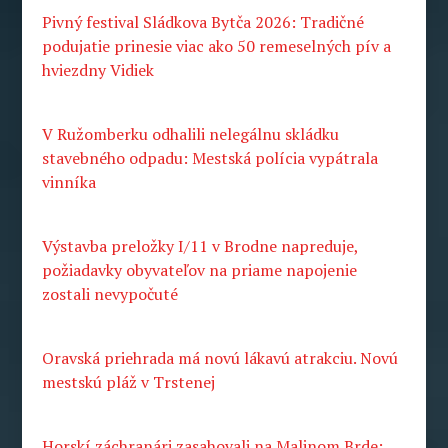
Pivný festival Sládkova Bytča 2026: Tradičné
podujatie prinesie viac ako 50 remeselných pív a
hviezdny Vidiek
V Ružomberku odhalili nelegálnu skládku
stavebného odpadu: Mestská polícia vypátrala
vinníka
Výstavba preložky I/11 v Brodne napreduje,
požiadavky obyvateľov na priame napojenie
zostali nevypočuté
Oravská priehrada má novú lákavú atrakciu. Novú
mestskú pláž v Trstenej
Horskí záchranári zasahovali na Malinom Brde: