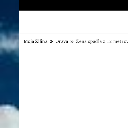
Aktuálne správy – severné Sl
Moja Žilina
Orava
Žena spadla z 12 metrov 