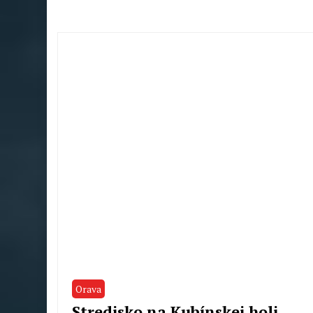
Orava
Stredisko na Kubínskej holi