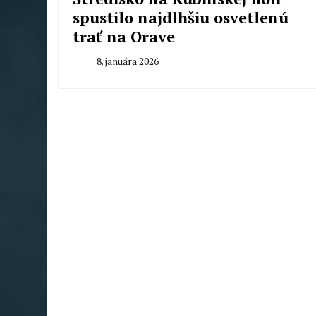
spustilo najdlhšiu osvetlenú
trať na Orave
8. januára 2026
By
Radoslav
Pecko