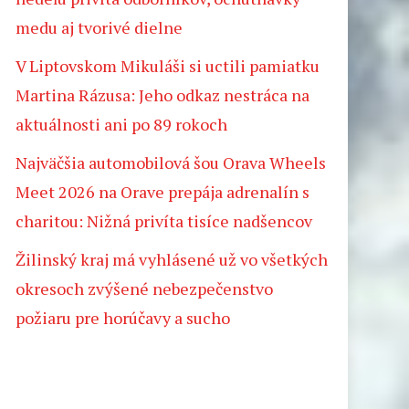
medu aj tvorivé dielne
V Liptovskom Mikuláši si uctili pamiatku
Martina Rázusa: Jeho odkaz nestráca na
aktuálnosti ani po 89 rokoch
Najväčšia automobilová šou Orava Wheels
Meet 2026 na Orave prepája adrenalín s
charitou: Nižná privíta tisíce nadšencov
Žilinský kraj má vyhlásené už vo všetkých
okresoch zvýšené nebezpečenstvo
požiaru pre horúčavy a sucho