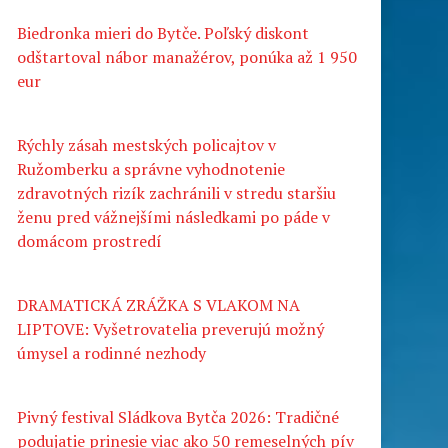
Biedronka mieri do Bytče. Poľský diskont
odštartoval nábor manažérov, ponúka až 1 950
eur
Rýchly zásah mestských policajtov v
Ružomberku a správne vyhodnotenie
zdravotných rizík zachránili v stredu staršiu
ženu pred vážnejšími následkami po páde v
domácom prostredí
DRAMATICKÁ ZRÁŽKA S VLAKOM NA
LIPTOVE: Vyšetrovatelia preverujú možný
úmysel a rodinné nezhody
Pivný festival Sládkova Bytča 2026: Tradičné
podujatie prinesie viac ako 50 remeselných pív