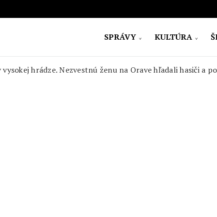
SPRÁVY
KULTÚRA
Š
ovensko
vysokej hrádze. Nezvestnú ženu na Orave hľadali hasiči a pol