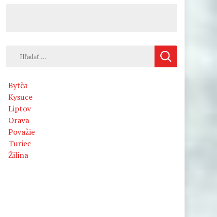
Hľadať:
Bytča
Kysuce
Liptov
Orava
Považie
Turiec
Žilina