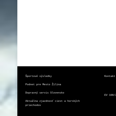
Športové výsledky
Kontakt
Podnet pre Mesto Žilina
Dopravný servis Slovensko
EV 108/
Aktuálna zjazdnosť ciest a horských 
priechodov