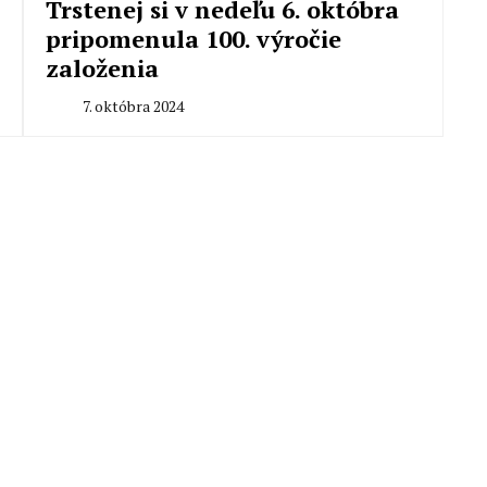
Trstenej si v nedeľu 6. októbra
pripomenula 100. výročie
založenia
7. októbra 2024
By
Peter
Mahel