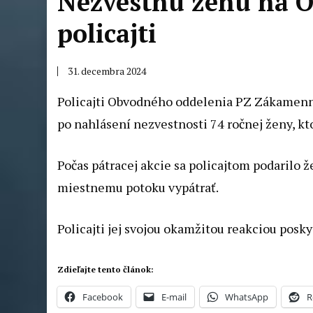
Nezvestnú ženu na Or
policajti
31. decembra 2024
Policajti Obvodného oddelenia PZ Zákamenné
po nahlásení nezvestnosti 74 ročnej ženy, k
Počas pátracej akcie sa policajtom podarilo ž
miestnemu potoku vypátrať.
Policajti jej svojou okamžitou reakciou posk
Zdieľajte tento článok:
Facebook
E-mail
WhatsApp
R