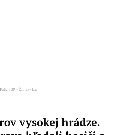
Polícia SR - Žilinský kraj
rov vysokej hrádze.