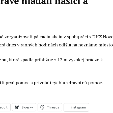
ave hľadali hasiči a
 zorganizovali pátraciu akciu v spolupráci s DHZ Nov
torá dnes v ranných hodinách odišla na neznáme miesto
enu, ktorá spadla približne z 12 m vysokej hrádze k
ytli prvú pomoc a privolali rýchlu zdravotnú pomoc.
eddit
Bluesky
Threads
instagram