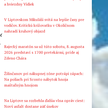
a hviezdny Vidiek
V Liptovskom Mikuláši svitá na lepšie časy pre
vodičov. Kritickú križovatku v Okoličnom
nahradí kruhový objazd
oť
.
Rajecký maratón sa už túto sobotu, 8. augusta
2026 predstaví s 1700 pretekármi, príde aj
Zdeno Chára
Žilinčanov pri nákupnej zóne potrápi zápach:
Na poliach pri Sconto nábytok hnoja
maštaľným hnojom
Na Liptove sa rozbehla ďalšia vlna opráv ciest:
Nový asfalt dostane päť úsekov