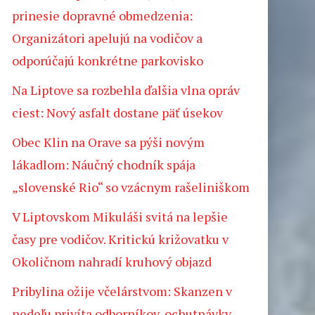
prinesie dopravné obmedzenia:
Organizátori apelujú na vodičov a
odporúčajú konkrétne parkovisko
Na Liptove sa rozbehla ďalšia vlna opráv
ciest: Nový asfalt dostane päť úsekov
Obec Klin na Orave sa pýši novým
lákadlom: Náučný chodník spája
„slovenské Rio“ so vzácnym rašeliniškom
V Liptovskom Mikuláši svitá na lepšie
časy pre vodičov. Kritickú križovatku v
Okoličnom nahradí kruhový objazd
Pribylina ožije včelárstvom: Skanzen v
nedeľu privíta odborníkov, ochutnávky