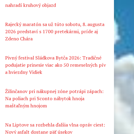
nahradí kruhový objazd
Rajecký maratón sa už túto sobotu, 8. augusta
2026 predstaví s 1700 pretekármi, príde aj
Zdeno Chára
Pivný festival Sládkova Bytča 2026: Tradičné
podujatie prinesie viac ako 50 remeselných pív
a hviezdny Vidiek
Žilinčanov pri nákupnej zóne potrápi zápach:
Na poliach pri Sconto nábytok hnoja
maštaľným hnojom
Na Liptove sa rozbehla ďalšia vlna opráv ciest:
Nový asfalt dostane päť úsekov