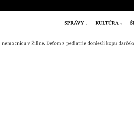
SPRÁVY
KULTÚRA
Š
ovensko
li nemocnicu v Žiline. Deťom z pediatrie doniesli kopu darček