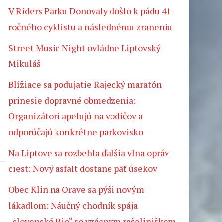
V Riders Parku Donovaly došlo k pádu 41-
ročného cyklistu a následnému zraneniu
Street Music Night ovládne Liptovský
Mikuláš
Blížiace sa podujatie Rajecký maratón
prinesie dopravné obmedzenia:
Organizátori apelujú na vodičov a
odporúčajú konkrétne parkovisko
Na Liptove sa rozbehla ďalšia vlna opráv
ciest: Nový asfalt dostane päť úsekov
Obec Klin na Orave sa pýši novým
lákadlom: Náučný chodník spája
„slovenské Rio“ so vzácnym rašeliniškom