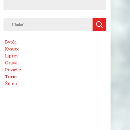
Hľadať:
Bytča
Kysuce
Liptov
Orava
Považie
Turiec
Žilina