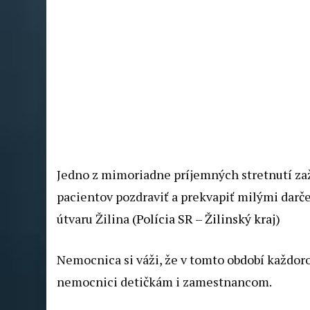
Jedno z mimoriadne príjemných stretnutí zaži
pacientov pozdraviť a prekvapiť milými darč
útvaru Žilina
(Polícia SR – Žilinský kra
j)
Nemocnica si váži, že v tomto období každoro
nemocnici detičkám i zamestnancom.