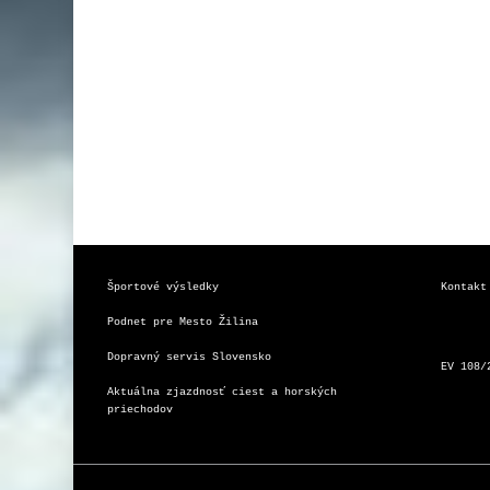
Športové výsledky
Kontakt
Podnet pre Mesto Žilina
Dopravný servis Slovensko
EV 108/
Aktuálna zjazdnosť ciest a horských 
priechodov