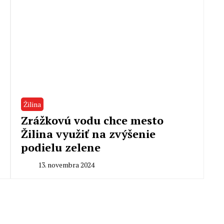
Žilina
Zrážkovú vodu chce mesto
Žilina využiť na zvýšenie
podielu zelene
13. novembra 2024
By
Milan
Macek