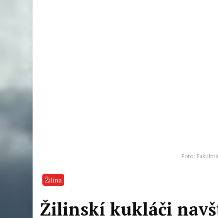
Foto: Fakultná
Žilina
Žilinskí kukláči navš