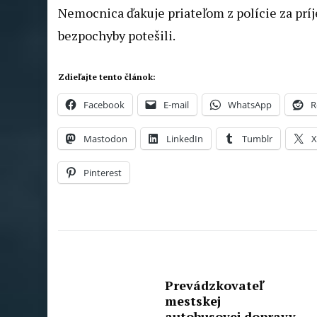
Nemocnica ďakuje priateľom z polície za prí
bezpochyby potešili.
Zdieľajte tento článok:
Facebook
E-mail
WhatsApp
R
Mastodon
LinkedIn
Tumblr
Pinterest
Prevádzkovateľ
mestskej
autobusovej dopravy