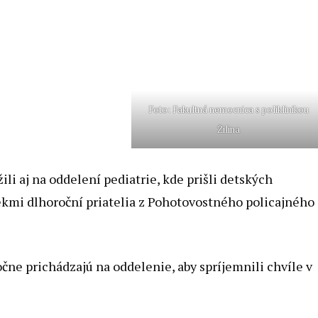
Foto: Fakultná nemocnica s poliklinikou
Žilina
li aj na oddelení pediatrie, kde prišli detských
ekmi dlhoroční priatelia z Pohotovostného policajného
čne prichádzajú na oddelenie, aby spríjemnili chvíle v