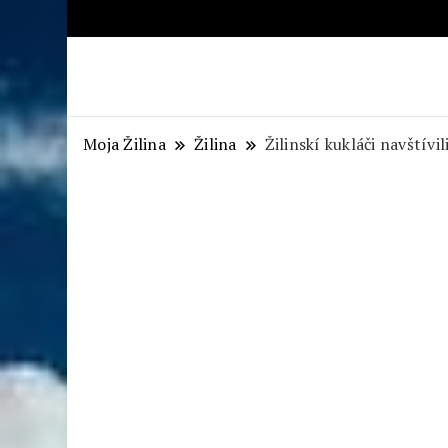
Aktuálne správy – severné Sl
Moja Žilina
Žilina
Žilinskí kukláči navštívi