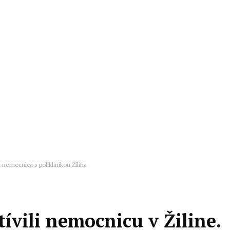
 nemocnica s poliklinikou Žilina
tívili nemocnicu v Žiline.