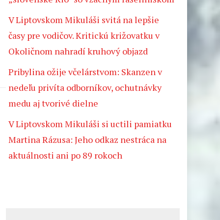
V Liptovskom Mikuláši svitá na lepšie
časy pre vodičov. Kritickú križovatku v
Okoličnom nahradí kruhový objazd
Pribylina ožije včelárstvom: Skanzen v
nedeľu privíta odborníkov, ochutnávky
medu aj tvorivé dielne
V Liptovskom Mikuláši si uctili pamiatku
Martina Rázusa: Jeho odkaz nestráca na
aktuálnosti ani po 89 rokoch