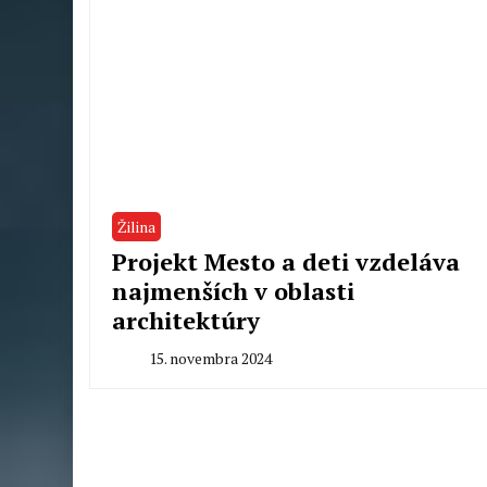
Žilina
Projekt Mesto a deti vzdeláva
najmenších v oblasti
architektúry
15. novembra 2024
By
Radoslav
Pecko