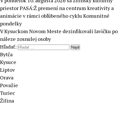
V pondelok 10. augusta 2026 sa žilinský kultúrny
priestor PASÁ:Ž premení na centrum kreativity a
animácie v rámci obľúbeného cyklu Komunitné
pondelky
V Kysuckom Novom Meste dezinfikovali lavičku po
náleze zosnulej osoby
Hľadať:
Bytča
Kysuce
Liptov
Orava
Považie
Turiec
Žilina