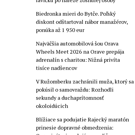
lavičku po náleze zosnulej osoby
Biedronka mieri do Bytče. Poľský
diskont odštartoval nábor manažérov,
ponúka až 1 950 eur
Najväčšia automobilová šou Orava
Wheels Meet 2026 na Orave prepája
adrenalín s charitou: Nižná privíta
tisíce nadšencov
V Ružomberku zachránili muža, ktorý sa
pokúsil o samovraždu: Rozhodli
sekundy a duchaprítomnosť
okoloidúcich
Blížiace sa podujatie Rajecký maratón
prinesie dopravné obmedzenia: