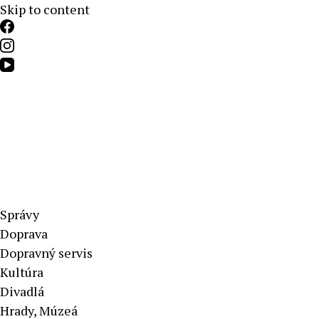
Skip to content
Aktuálne správy – severné Slovensko
Správy
Doprava
Dopravný servis
Kultúra
Divadlá
Hrady, Múzeá