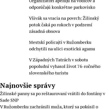
Organizátori apelujú na vodičov a
odporúčajú konkrétne parkovisko
Všivák sa vracia na povrch: Žilinský
potok čaká po rokoch v podzemí
zásadná obnova
Mestskí policajti v Ružomberku
odchytili na ulici exotickú agamu
V Západných Tatrách v sobotu
popoludní vyhasol život 76-ročného
slovenského turistu
Najnovšie správy
Žilinské panny sa po reštaurovaní vrátili do fontány v
Sade SNP
V Ružomberku zachránili muža, ktorý sa pokúsil o