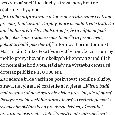
poskytovať sociálne služby, stravu, nevyhnutné
ošatenie a hygienu.
„Je to dlho pripravované a konečne zrealizované centrum
pre marginalizované skupiny, ktoré nemajú trvalé bydlisko
ani žiadne prístrešky. Podstatou je, že tu nájdu nejaké
jedlo, oblečenie a samozrejme tu môžu aj prenocovať,
pokiaľ to budú potrebovať,“
informoval primátor mesta
Martin Ján Danko. Pozitívum vidí v tom, že centrum by
mohlo prevychovať niekoľkých klientov a zaradiť ich
do normálneho života. Náklady na výstavbu centra sú
doteraz približne 170.000 eur.
Zariadenie bude väčšinou poskytovať sociálne služby,
stravu, nevyhnutné ošatenie a hygienu.
„Klienti budú
mať možnosť si nové ošatenie nielen prevziať, ale aj oprať.
Poskytne sa im sociálna starostlivosť vo veciach pomoci s
vybavením občianskeho preukazu, lekára, ošetrenia i
prevozu na ošetrenie. Tieto činnosti bude zabezpečovať