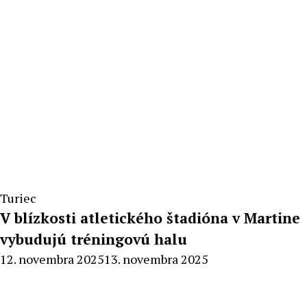
Turiec
V blízkosti atletického štadióna v Martine
vybudujú tréningovú halu
By
12. novembra 2025
13. novembra 2025
Milan
Macek