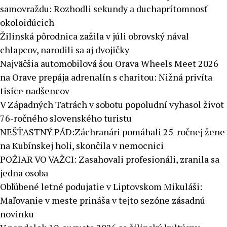
samovraždu: Rozhodli sekundy a duchaprítomnosť
okoloidúcich
Žilinská pôrodnica zažila v júli obrovský nával
chlapcov, narodili sa aj dvojičky
Najväčšia automobilová šou Orava Wheels Meet 2026
na Orave prepája adrenalín s charitou: Nižná privíta
tisíce nadšencov
V Západných Tatrách v sobotu popoludní vyhasol život
76-ročného slovenského turistu
NEŠŤASTNÝ PÁD:Záchranári pomáhali 25-ročnej žene
na Kubínskej holi, skončila v nemocnici
POŽIAR VO VAŽCI: Zasahovali profesionáli, zranila sa
jedna osoba
Obľúbené letné podujatie v Liptovskom Mikuláši:
Maľovanie v meste prináša v tejto sezóne zásadnú
novinku