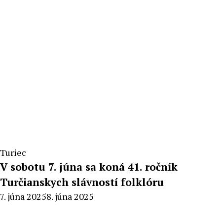
Turiec
V sobotu 7. júna sa koná 41. ročník
Turčianskych slávností folklóru
By
7. júna 2025
8. júna 2025
Radoslav