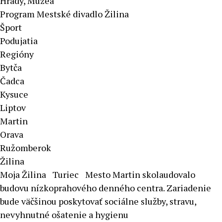
Hrady, Múzeá
Program Mestské divadlo Žilina
Šport
Podujatia
Regióny
Bytča
Čadca
Kysuce
Liptov
Martin
Orava
Ružomberok
Žilina
Moja Žilina
Turiec
Mesto Martin skolaudovalo
budovu nízkoprahového denného centra. Zariadenie
bude väčšinou poskytovať sociálne služby, stravu,
nevyhnutné ošatenie a hygienu