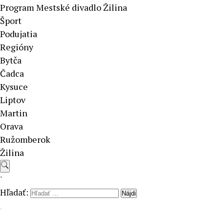
Program Mestské divadlo Žilina
Šport
Podujatia
Regióny
Bytča
Čadca
Kysuce
Liptov
Martin
Orava
Ružomberok
Žilina
'
Hľadať: