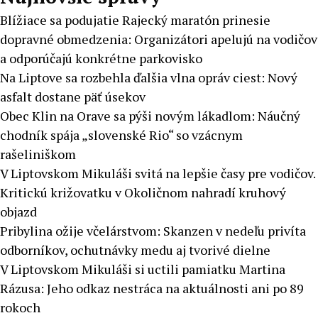
Blížiace sa podujatie Rajecký maratón prinesie
dopravné obmedzenia: Organizátori apelujú na vodičov
a odporúčajú konkrétne parkovisko
Na Liptove sa rozbehla ďalšia vlna opráv ciest: Nový
asfalt dostane päť úsekov
Obec Klin na Orave sa pýši novým lákadlom: Náučný
chodník spája „slovenské Rio“ so vzácnym
rašeliniškom
V Liptovskom Mikuláši svitá na lepšie časy pre vodičov.
Kritickú križovatku v Okoličnom nahradí kruhový
objazd
Pribylina ožije včelárstvom: Skanzen v nedeľu privíta
odborníkov, ochutnávky medu aj tvorivé dielne
V Liptovskom Mikuláši si uctili pamiatku Martina
Rázusa: Jeho odkaz nestráca na aktuálnosti ani po 89
rokoch