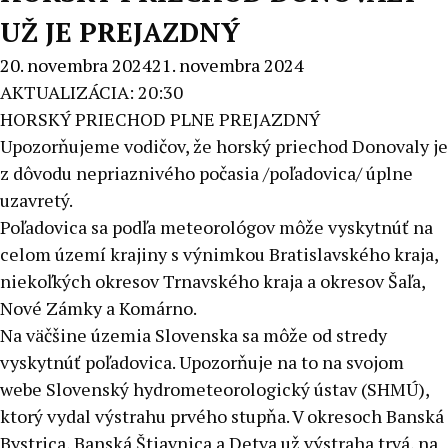
UŽ JE PREJAZDNÝ
20. novembra 2024
21. novembra 2024
AKTUALIZÁCIA: 20:30
HORSKÝ PRIECHOD PLNE PREJAZDNÝ
Upozorňujeme vodičov, že horský priechod Donovaly je
z dôvodu nepriaznivého počasia /poľadovica/ úplne
uzavretý.
Poľadovica sa podľa meteorológov môže vyskytnúť na
celom území krajiny s výnimkou Bratislavského kraja,
niekoľkých okresov Trnavského kraja a okresov Šaľa,
Nové Zámky a Komárno.
Na väčšine územia Slovenska sa môže od stredy
vyskytnúť poľadovica. Upozorňuje na to na svojom
webe Slovenský hydrometeorologický ústav (SHMÚ),
ktorý vydal výstrahu prvého stupňa. V okresoch Banská
Bystrica, Banská Štiavnica a Detva už výstraha trvá, na