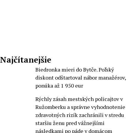
Peter
Mahel
Najčítanejšie
Biedronka mieri do Bytče. Poľský
diskont odštartoval nábor manažérov,
ponúka až 1 950 eur
Rýchly zásah mestských policajtov v
Ružomberku a správne vyhodnotenie
zdravotných rizík zachránili v stredu
staršiu ženu pred vážnejšími
následkami po páde v domácom