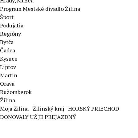
Hrady, Múzeá
Program Mestské divadlo Žilina
Šport
Podujatia
Regióny
Bytča
Čadca
Kysuce
Liptov
Martin
Orava
Ružomberok
Žilina
Moja Žilina
Žilinský kraj
HORSKÝ PRIECHOD
DONOVALY UŽ JE PREJAZDNÝ