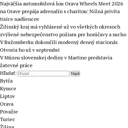
Najväčšia automobilová šou Orava Wheels Meet 2026
na Orave prepája adrenalín s charitou: Nižná privíta
tisíce nadšencov
Žilinský kraj má vyhlásené už vo všetkých okresoch
zvýšené nebezpečenstvo požiaru pre horúčavy a sucho
V Ružomberku dokončili moderný denný stacionár.
Otvoria ho už v septembri
V Múzeu slovenskej dediny v Martine predstavia
žatevné práce
Hľadať:
Bytča
Kysuce
Liptov
Orava
Považie
Turiec
Žilina