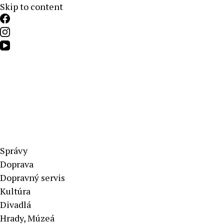
Skip to content
Aktuálne správy – severné Slovensko
Správy
Doprava
Dopravný servis
Kultúra
Divadlá
Hrady, Múzeá