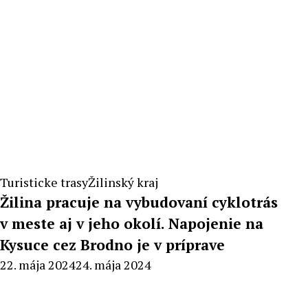
Turisticke trasy
Žilinský kraj
Žilina pracuje na vybudovaní cyklotrás
v meste aj v jeho okolí. Napojenie na
Kysuce cez Brodno je v príprave
By
22. mája 2024
24. mája 2024
Peter
Mahel