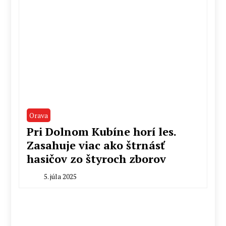
Orava
Pri Dolnom Kubíne horí les.
Zasahuje viac ako štrnásť
hasičov zo štyroch zborov
5. júla 2025
By
Milan
Macek