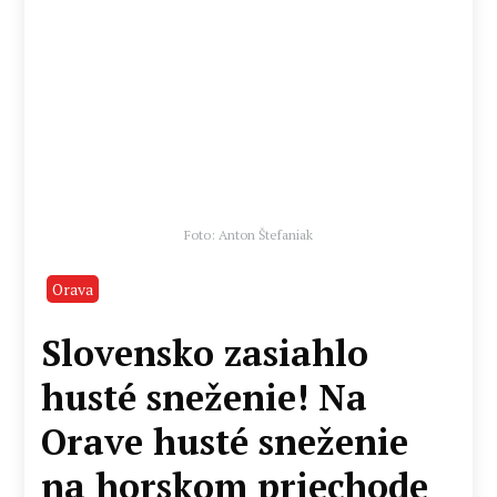
Foto: Anton Štefaniak
Orava
Slovensko zasiahlo
husté sneženie! Na
Orave husté sneženie
na horskom priechode