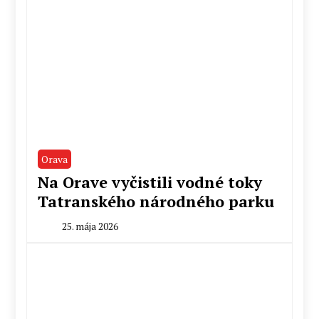
Orava
Na Orave vyčistili vodné toky
Tatranského národného parku
25. mája 2026
By
Milan
Macek