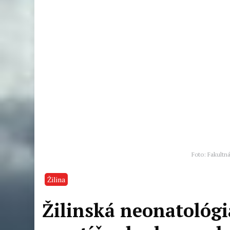
Foto: Fakultná
Žilina
Žilinská neonatológi