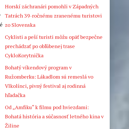
Horskí záchranári pomohli v Západných
v
Tatrách 39-ročnému zranenému turistovi
né
zo Slovenska
Cyklisti a peší turisti môžu opäť bezpečne
prechádzať po obľúbenej trase
CykloKorytnička
Bohatý víkendový program v
Ružomberku: Lákadlom sú remeslá vo
Vlkolínci, pivný festival aj rodinná
hľadačka
Od „Amfiku“ k filmu pod hviezdami:
Bohatá história a súčasnosť letného kina v
Žiline