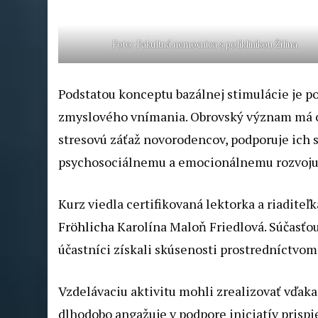
Foto: Fakultná nemocnica s poliklinikou Žilina
Podstatou konceptu bazálnej stimulácie je p
zmyslového vnímania. Obrovský význam má o
stresovú záťaž novorodencov, podporuje ich 
psychosociálnemu a emocionálnemu rozvoju
Kurz viedla certifikovaná lektorka a riadite
Fröhlicha
Karolína Maloň Friedlová. Súčasťou 
účastníci získali skúsenosti prostredníctvo
Vzdelávaciu aktivitu mohli zrealizovať vďak
dlhodobo angažuje v podpore iniciatív prispiev