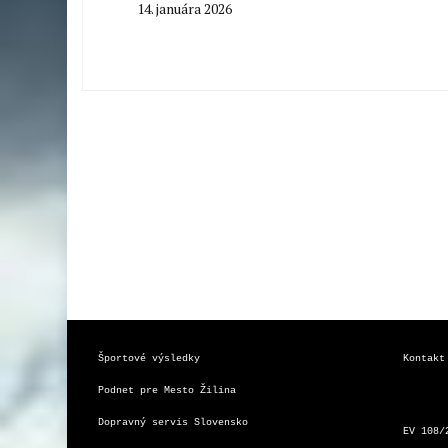
14. januára 2026
By
Milan
Macek
Športové výsledky
Kontakt
Podnet pre Mesto Žilina
Dopravný servis Slovensko
EV 108/