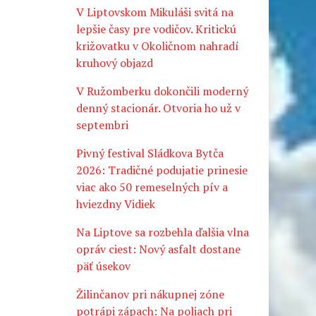
V Liptovskom Mikuláši svitá na
lepšie časy pre vodičov. Kritickú
križovatku v Okoličnom nahradí
kruhový objazd
V Ružomberku dokončili moderný
denný stacionár. Otvoria ho už v
septembri
Pivný festival Sládkova Bytča
2026: Tradičné podujatie prinesie
viac ako 50 remeselných pív a
hviezdny Vidiek
Na Liptove sa rozbehla ďalšia vlna
opráv ciest: Nový asfalt dostane
päť úsekov
Žilinčanov pri nákupnej zóne
potrápi zápach: Na poliach pri