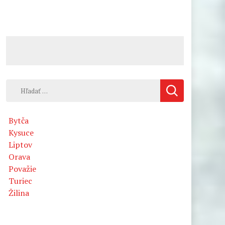
Hľadať:
Bytča
Kysuce
Liptov
Orava
Považie
Turiec
Žilina