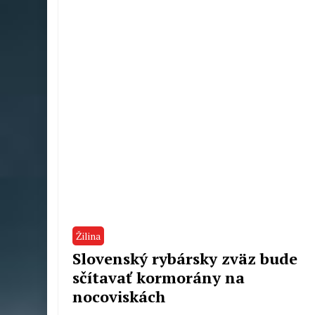
Žilina
Slovenský rybársky zväz bude
sčítavať kormorány na
nocoviskách