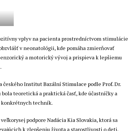
ozitívny vplyv na pacienta prostredníctvom stimulácie
bzvlášť v neonatológii, kde pomáha zmierňovať
senzorický a motorický vývoj a prispieva k lepšiemu
.
ľka českého
Institut Bazální Stimulace podle Prof. Dr.
bola teoretická a praktická časť, kde účastníčky a
m konkrétnych techník.
a veľkorysej podpore
Nadácia Kia Slovakia
, ktorá sa
ajúcich k zlepšeniu života a starostlivosti o deti.