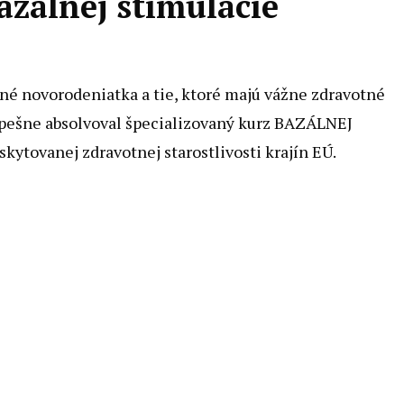
azálnej stimulácie
ené novorodeniatka a tie, ktoré majú vážne zdravotné
spešne absolvoval špecializovaný kurz BAZÁLNEJ
ytovanej zdravotnej starostlivosti krajín EÚ.