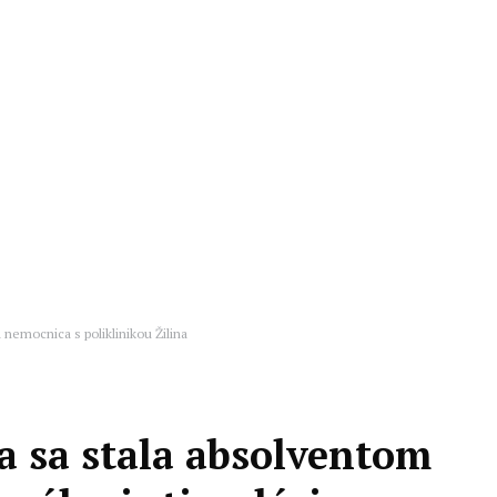
 nemocnica s poliklinikou Žilina
a sa stala absolventom