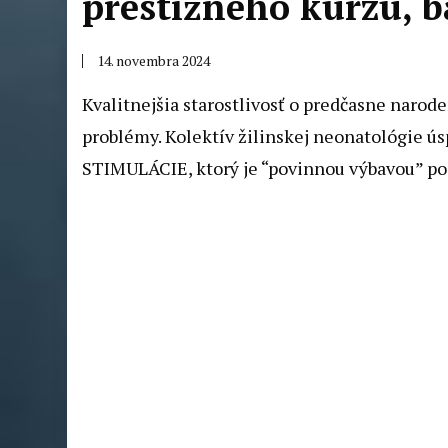
prestížneho kurzu, b
14. novembra 2024
Kvalitnejšia starostlivosť o predčasne narod
problémy. Kolektív žilinskej neonatológie ú
STIMULÁCIE, ktorý je “povinnou výbavou” posk