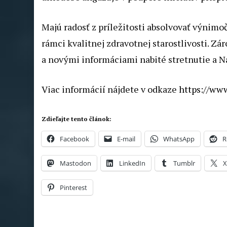
Majú radosť z príležitosti absolvovať výnimo
rámci kvalitnej zdravotnej starostlivosti. Z
a novými informáciami nabité stretnutie a Na
Viac informácií nájdete v odkaze
https://ww
Zdieľajte tento článok:
Facebook
E-mail
WhatsApp
R
Mastodon
LinkedIn
Tumblr
Pinterest