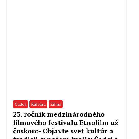
Čadca
Kultúra
Žilina
23. ročník medzinárodného
filmového festivalu Etnofilm už
čoskoro- Objavte svet kultúr a