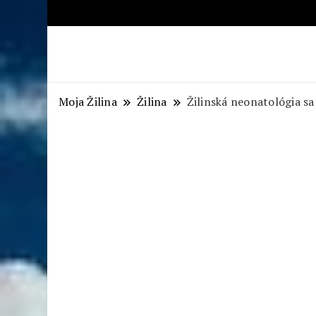
Aktuálne správy – severné Sl
Moja Žilina
Žilina
Žilinská neonatológia sa