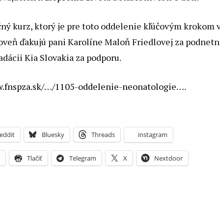
čný kurz, ktorý je pre toto oddelenie kľúčovým krokom 
ároveň ďakujú pani Karolíne Maloň Friedlovej za podnet
dácii Kia Slovakia za podporu.
w.fnspza.sk/…/1105-oddelenie-neonatologie…
.
eddit
Bluesky
Threads
instagram
X
Tlačiť
Telegram
X
Nextdoor