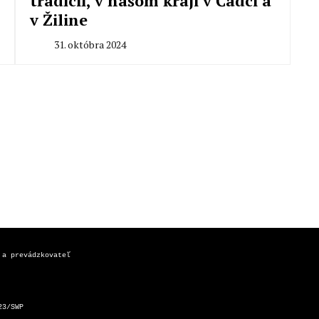
tradícií, v našom kraji v Čadci a
v Žiline
31. októbra 2024
By
Peter
Mahel
 a prevádzkovateľ
23/SWP