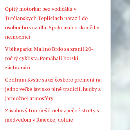
Opitý motorkár bez vodičáku v
Turčianskych Tepliciach narazil do
osobného vozidla: Spolujazdec skončil v
nemocnici
V bikeparku Malinô Brdo sa zranil 20-
ročný cyklista. Pomáhali horskí
záchranári
Centrum Kysúc sa už čoskoro premení na
jedno veľké javisko plné tradícií, hudby a
jarmočnej atmosféry
Zásahový tím riešil nebezpečné strety s
medveďom v Rajeckej doline