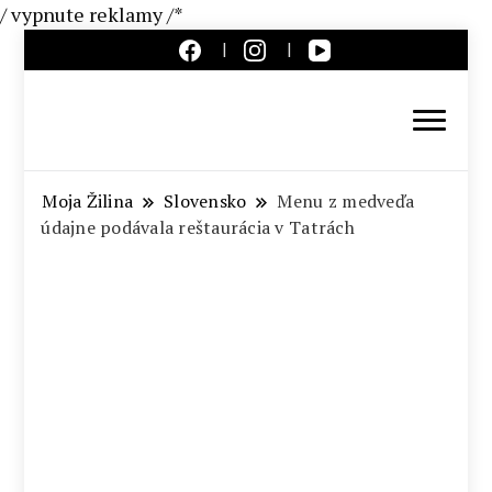
/ vypnute reklamy /*
Aktuálne správy – severné
Slovensko
Moja Žilina
Slovensko
Menu z medveďa
údajne podávala reštaurácia v Tatrách