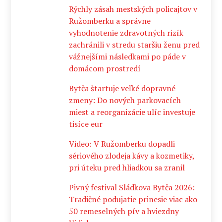
Rýchly zásah mestských policajtov v
Ružomberku a správne
vyhodnotenie zdravotných rizík
zachránili v stredu staršiu ženu pred
vážnejšími následkami po páde v
domácom prostredí
Bytča štartuje veľké dopravné
zmeny: Do nových parkovacích
miest a reorganizácie ulíc investuje
tisíce eur
Video: V Ružomberku dopadli
sériového zlodeja kávy a kozmetiky,
pri úteku pred hliadkou sa zranil
Pivný festival Sládkova Bytča 2026:
Tradičné podujatie prinesie viac ako
50 remeselných pív a hviezdny