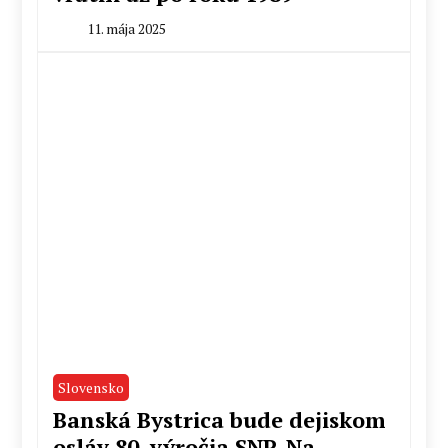
11. mája 2025
By
TASR
Slovensko
Banská Bystrica bude dejiskom
osláv 80. výročia SNP. Na