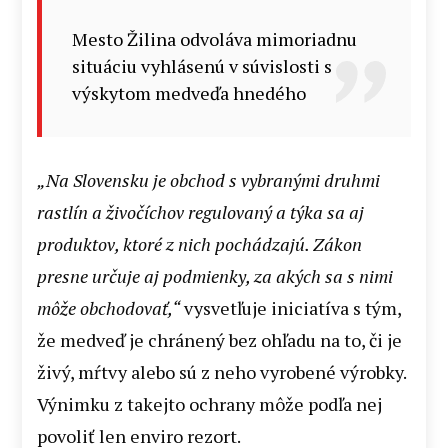
Mesto Žilina odvoláva mimoriadnu
situáciu vyhlásenú v súvislosti s
výskytom medveďa hnedého
„Na Slovensku je obchod s vybranými druhmi
rastlín a živočíchov regulovaný a týka sa aj
produktov, ktoré z nich pochádzajú. Zákon
presne určuje aj podmienky, za akých sa s nimi
môže obchodovať,“
vysvetľuje iniciatíva s tým,
že medveď je chránený bez ohľadu na to, či je
živý, mŕtvy alebo sú z neho vyrobené výrobky.
Výnimku z takejto ochrany môže podľa nej
povoliť len enviro rezort.