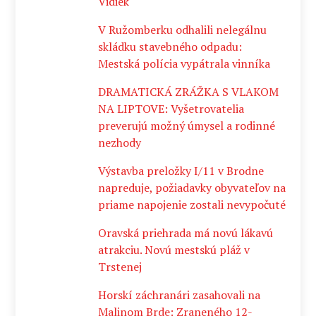
Vidiek
V Ružomberku odhalili nelegálnu
skládku stavebného odpadu:
Mestská polícia vypátrala vinníka
DRAMATICKÁ ZRÁŽKA S VLAKOM
NA LIPTOVE: Vyšetrovatelia
preverujú možný úmysel a rodinné
nezhody
Výstavba preložky I/11 v Brodne
napreduje, požiadavky obyvateľov na
priame napojenie zostali nevypočuté
Oravská priehrada má novú lákavú
atrakciu. Novú mestskú pláž v
Trstenej
Horskí záchranári zasahovali na
Malinom Brde: Zraneného 12-