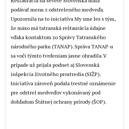
Reštaurácia na severe Slovenska mala
podávať menu z odstreleného medveďa.
Upozornila na to iniciatíva My sme les s tým,
že mäso má tatranská reštaurácia údajne
vďaka kontaktom zo Správy Tatranského
národného parku (TANAP). Správa TANAP-u
sa voči týmto tvrdeniam jasne ohradila. V
prípade už prijala podnet aj Slovenská
inšpekcia životného prostredia (SIŽP).
Iniciatíva zároveň podala trestné oznámenie
pre odstrel medveďov vykonávaný pod
dohľadom Štátnej ochrany prírody (ŠOP).