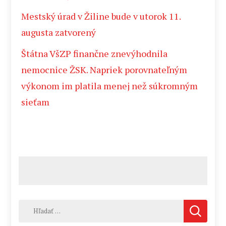
Mestský úrad v Žiline bude v utorok 11.
augusta zatvorený
Štátna VšZP finančne znevýhodnila
nemocnice ŽSK. Napriek porovnateľným
výkonom im platila menej než súkromným
sieťam
Hľadať: