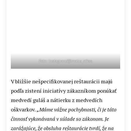
Foto: Instagram/@matus_stiksa
V bližšie nešpecifikovanej reštaurácii majú
podľa zistení iniciatívy zákazníkom ponúkať
medvedí guláš a nátierku z medvedích
oškvarkov.
„Máme vážne pochybnosti, či je táto
činnosť vykonávaná v súlade so zákonom. Je
zarážajúce, že obsluha reštaurácie tvrdí, že na