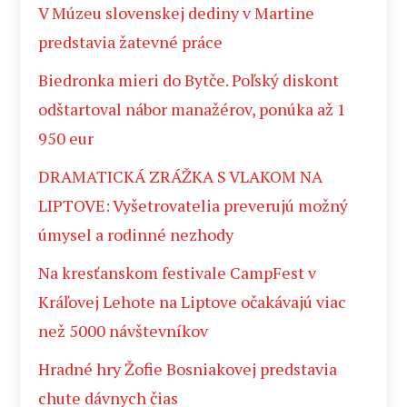
V Múzeu slovenskej dediny v Martine
predstavia žatevné práce
Biedronka mieri do Bytče. Poľský diskont
odštartoval nábor manažérov, ponúka až 1
950 eur
DRAMATICKÁ ZRÁŽKA S VLAKOM NA
LIPTOVE: Vyšetrovatelia preverujú možný
úmysel a rodinné nezhody
Na kresťanskom festivale CampFest v
Kráľovej Lehote na Liptove očakávajú viac
než 5000 návštevníkov
Hradné hry Žofie Bosniakovej predstavia
chute dávnych čias