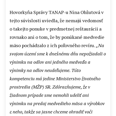
Hovorkyňa Správy TANAP-u Nina Obžutová v
tejto súvislosti uviedla, že nemajú vedomosť
o takejto ponuke v predmetnej reštaurácii a
rovnako ani o tom, že by ponúkané medvedie
mäso pochádzalo z ich poľovného revíru.
„Na
svojom území sme k dnešnému dňu nepožiadali o
výnimku na odlov ani jedného medveďa a
výnimky na odlov neudeľujeme. Túto
kompetenciu má jedine Ministerstvo životného
prostredia (MŽP) SR. Zdôrazňujeme, že v
žiadnom prípade sme nemohli udeliť ani
výnimku na predaj medvedieho mäsa a výrobkov
z neho, takže sa jasne chceme ohradiť voči