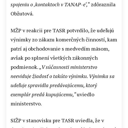
spojeniu o ‚kontaktoch v TANAP-e‘,
“ zdôraznila
Obžutová.
MŽP v reakcii pre TASR potvrdilo, že udeľujú
výnimky zo zákazu komerčných činností, kam
patrí aj obchodovanie s medvedím mäsom,
avšak po splnení všetkých zákonných
podmienok. „
V súčasnosti ministerstvo
neeviduje žiadosť o takúto výnimku. Výnimka sa
udeľuje spravidla predávajúcemu, ktorý
exemplár predá kupujúcemu,“
uviedlo
ministerstvo.
SIŽP v stanovisku pre TASR uviedla, že v