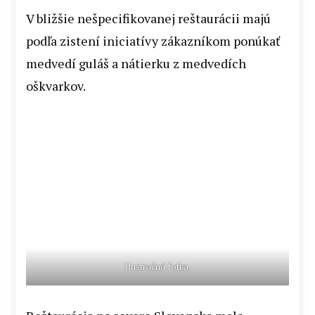
V bližšie nešpecifikovanej reštaurácii majú
podľa zistení iniciatívy zákazníkom ponúkať
medvedí guláš a nátierku z medvedích
oškvarkov.
Ilustračná fotka.