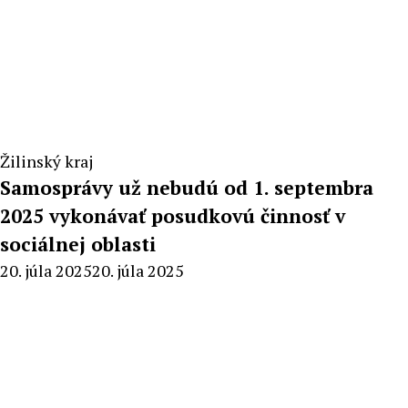
Žilinský kraj
Samosprávy už nebudú od 1. septembra
2025 vykonávať posudkovú činnosť v
sociálnej oblasti
By
20. júla 2025
20. júla 2025
Radoslav
Pecko