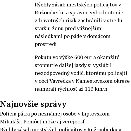
Rýchly zásah mestských policajtov v
Ružomberku a správne vyhodnotenie
zdravotných rizík zachránili v stredu
staršiu ženu pred vážnejšími
následkami po páde v domácom
prostredí
Pokutu vo výške 600 eur a okamžité
stopnutie ďalšej jazdy si vyslúžil
nezodpovedný vodič, ktorému policajti
v obci Vavrečka v Námestovskom okrese
namerali rýchlosť až 113 km/h
Najnovšie správy
Polícia pátra po neznámej osobe v Liptovskom
Mikuláši: Pomôcť môže aj verejnosť
Rýchly zásah mestských policajtov v Ružomberku a