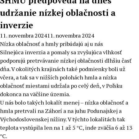
SHMU predpovedá na dnes
udržanie nízkej oblačnosti a
inverzie
11. novembra 2024
11. novembra 2024
Nízka oblačnosť a hmly pribúdajú aj u nás
Silnejúca inverzia a pomaly sa zvyšujúca vlhkosť
podporujú pretrvávanie nízkej oblačnosti dlhšiu časť
dňa. V okolitých krajinách také podmienky boli už
včera, a tak sa v nižších polohách hmla a nízka
oblačnosť miestami udržala po celý deň, v Poľsku
dokonca na väčšine územia.
U nás bolo takých lokalít menej – nízka oblačnosť a
hmla pretrvali na Záhorí a na juhu Podunajskej a
Východoslovenskej nížiny. V týchto lokalitách tak
teplota vystúpila len na 1 až 5 °C, inde zväčša 6 až 13
°C.