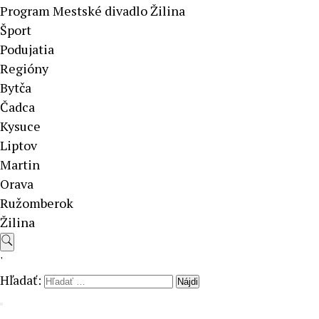
Program Mestské divadlo Žilina
Šport
Podujatia
Regióny
Bytča
Čadca
Kysuce
Liptov
Martin
Orava
Ružomberok
Žilina
'
Hľadať: