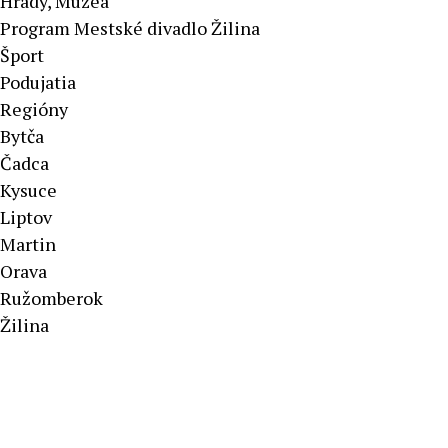
Hrady, Múzeá
Program Mestské divadlo Žilina
Šport
Podujatia
Regióny
Bytča
Čadca
Kysuce
Liptov
Martin
Orava
Ružomberok
Žilina