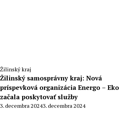
Žilinský kraj
Žilinský samosprávny kraj: Nová
príspevková organizácia Energo – Eko
začala poskytovať služby
By
3. decembra 2024
3. decembra 2024
Milan
Macek