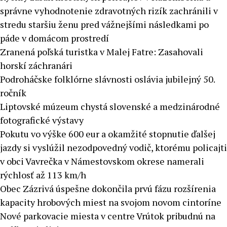
správne vyhodnotenie zdravotných rizík zachránili v
stredu staršiu ženu pred vážnejšími následkami po
páde v domácom prostredí
Zranená poľská turistka v Malej Fatre: Zasahovali
horskí záchranári
Podroháčske folklórne slávnosti oslávia jubilejný 50.
ročník
Liptovské múzeum chystá slovenské a medzinárodné
fotografické výstavy
Pokutu vo výške 600 eur a okamžité stopnutie ďalšej
jazdy si vyslúžil nezodpovedný vodič, ktorému policajti
v obci Vavrečka v Námestovskom okrese namerali
rýchlosť až 113 km/h
Obec Zázrivá úspešne dokončila prvú fázu rozšírenia
kapacity hrobových miest na svojom novom cintoríne
Nové parkovacie miesta v centre Vrútok pribudnú na