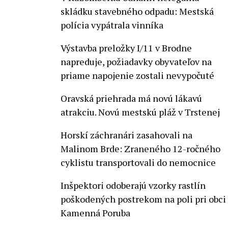
skládku stavebného odpadu: Mestská
polícia vypátrala vinníka
Výstavba preložky I/11 v Brodne
napreduje, požiadavky obyvateľov na
priame napojenie zostali nevypočuté
Oravská priehrada má novú lákavú
atrakciu. Novú mestskú pláž v Trstenej
Horskí záchranári zasahovali na
Malinom Brde: Zraneného 12-ročného
cyklistu transportovali do nemocnice
Inšpektori odoberajú vzorky rastlín
poškodených postrekom na poli pri obci
Kamenná Poruba