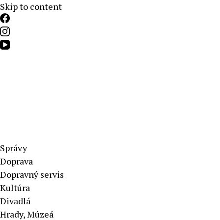
Skip to content
Aktuálne správy – severné Slovensko
Správy
Doprava
Dopravný servis
Kultúra
Divadlá
Hrady, Múzeá