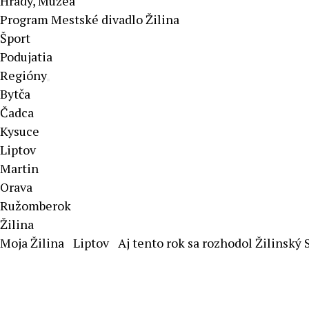
Hrady, Múzeá
Program Mestské divadlo Žilina
Šport
Podujatia
Regióny
Bytča
Čadca
Kysuce
Liptov
Martin
Orava
Ružomberok
Žilina
Moja Žilina
Liptov
Aj tento rok sa rozhodol Žilinský