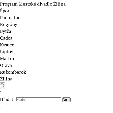
Program Mestské divadlo Žilina
Šport
Podujatia
Regióny
Bytča
Čadca
Kysuce
Liptov
Martin
Orava
Ružomberok
Žilina
'
Hľadať: