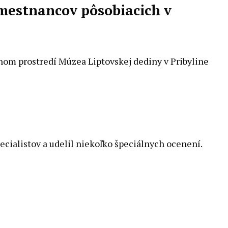
amestnancov pôsobiacich v
snom prostredí Múzea Liptovskej dediny v Pribyline
cialistov a udelil niekoľko špeciálnych ocenení.