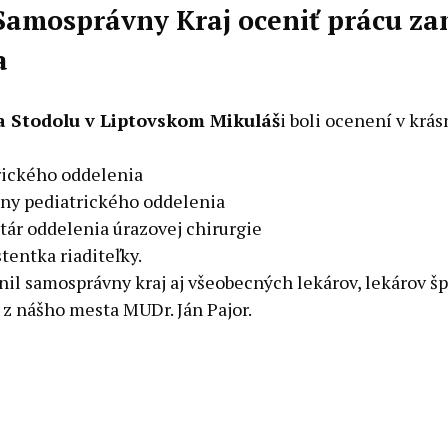
ý Samosprávny Kraj oceniť prácu z
a
a Stodolu v Liptovskom Mikuláš
i boli ocenení v krá
rického oddelenia
ny pediatrického oddelenia
itár oddelenia úrazovej chirurgie
tentka riaditeľky.
l samosprávny kraj aj všeobecných lekárov, lekárov špe
 z nášho mesta MUDr. Ján Pajor.