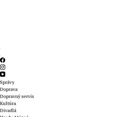
Aktuálne správy – severné Slovensko
Správy
Doprava
Dopravný servis
Kultúra
Divadlá