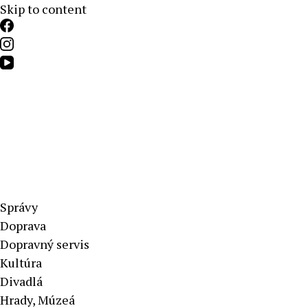
Skip to content
Aktuálne správy – severné Slovensko
Správy
Doprava
Dopravný servis
Kultúra
Divadlá
Hrady, Múzeá