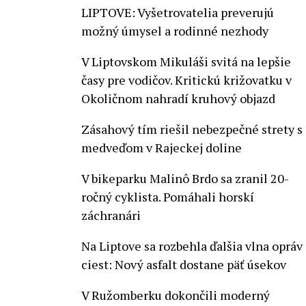
LIPTOVE: Vyšetrovatelia preverujú
možný úmysel a rodinné nezhody
V Liptovskom Mikuláši svitá na lepšie
časy pre vodičov. Kritickú križovatku v
Okoličnom nahradí kruhový objazd
Zásahový tím riešil nebezpečné strety s
medveďom v Rajeckej doline
V bikeparku Malinô Brdo sa zranil 20-
ročný cyklista. Pomáhali horskí
záchranári
Na Liptove sa rozbehla ďalšia vlna opráv
ciest: Nový asfalt dostane päť úsekov
V Ružomberku dokončili moderný