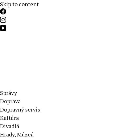
Skip to content
Aktuálne správy – severné Slovensko
Správy
Doprava
Dopravný servis
Kultúra
Divadlá
Hrady, Múzeá