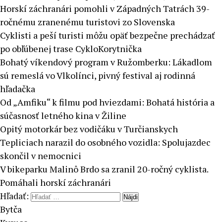
Horskí záchranári pomohli v Západných Tatrách 39-
ročnému zranenému turistovi zo Slovenska
Cyklisti a peší turisti môžu opäť bezpečne prechádzať
po obľúbenej trase CykloKorytnička
Bohatý víkendový program v Ružomberku: Lákadlom
sú remeslá vo Vlkolínci, pivný festival aj rodinná
hľadačka
Od „Amfiku“ k filmu pod hviezdami: Bohatá história a
súčasnosť letného kina v Žiline
Opitý motorkár bez vodičáku v Turčianskych
Tepliciach narazil do osobného vozidla: Spolujazdec
skončil v nemocnici
V bikeparku Malinô Brdo sa zranil 20-ročný cyklista.
Pomáhali horskí záchranári
Hľadať:
Bytča