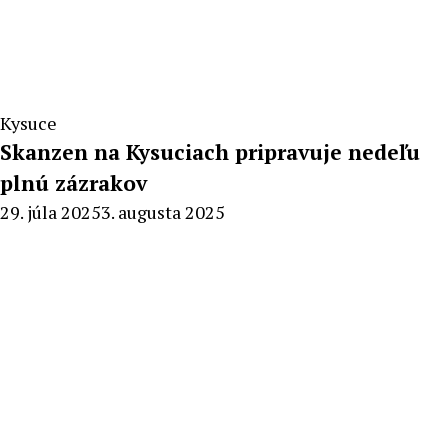
Kysuce
Skanzen na Kysuciach pripravuje nedeľu
plnú zázrakov
By
29. júla 2025
3. augusta 2025
Milan
Macek