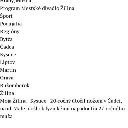
Hrady, Múzeá
Program Mestské divadlo Žilina
Šport
Podujatia
Regióny
Bytča
Čadca
Kysuce
Liptov
Martin
Orava
Ružomberok
Žilina
Moja Žilina
Kysuce
20-ročný útočil nožom v Čadci,
na ul. Malej došlo k fyzickému napadnutiu 27 ročného
muža