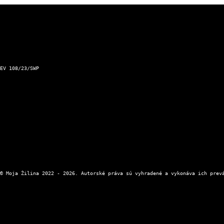
Športové výsledky
Podnet pre Mesto Žilina
Dopravný servis Slovensko
Aktuálna zjazdnosť ciest a horských priechodov
Kontakt a prevádzkovateľ
EV 108/23/SWP
Kontaktný formulár
Zásady ochrany osobných údajov