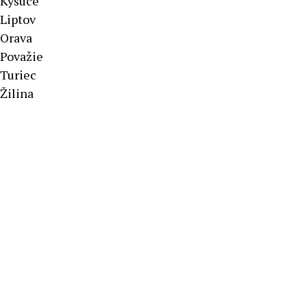
Kysuce
Liptov
Orava
Považie
Turiec
Žilina