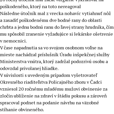
poškodeného, ktorý na toto nereagoval
Následne útočník mal z vrecka nohavíc vytiahnuť nôž
a zasadiť poškodenému dve bodné rany do oblasti
chrbta a jednu bodnú ranu do ľavej strany hrudníka, čím
mu spôsobil zranenie vyžadujúce si lekárske ošetrenie
v nemocnici.
V
čase napadnutia sa vo svojom osobnom voľne na
mieste nachádzal príslušník Úradu inšpekčnej služby
Ministerstva vnútra, ktorý zadržal podozrivú osobu a
odovzdal privolanej hliadke.
V súvislosti s uvedeným prípadom vyšetrovateľ
Okresného riaditeľstva Policajného zboru v Čadci
vzniesol 20 ročnému mladému mužovi obvinenie za
zločin ublíženie na zdraví v štádiu pokusu a zároveň
spracoval podnet na podanie návrhu na väzobné
stíhanie obvineného.