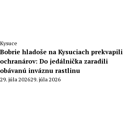
Kysuce
Bobrie hladoše na Kysuciach prekvapili
ochranárov: Do jedálnička zaradili
obávanú inváznu rastlinu
By
29. júla 2026
29. júla 2026
Radoslav
Pecko