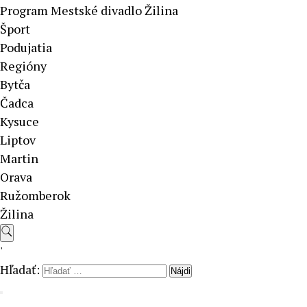
Program Mestské divadlo Žilina
Šport
Podujatia
Regióny
Bytča
Čadca
Kysuce
Liptov
Martin
Orava
Ružomberok
Žilina
'
Hľadať: