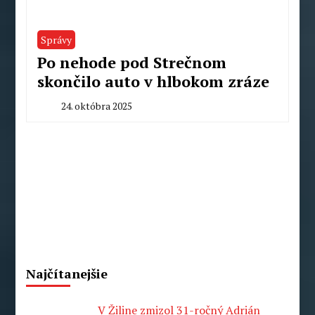
Správy
Po nehode pod Strečnom
skončilo auto v hlbokom zráze
24. októbra 2025
By
Milan
Macek
Najčítanejšie
V Žiline zmizol 31-ročný Adrián