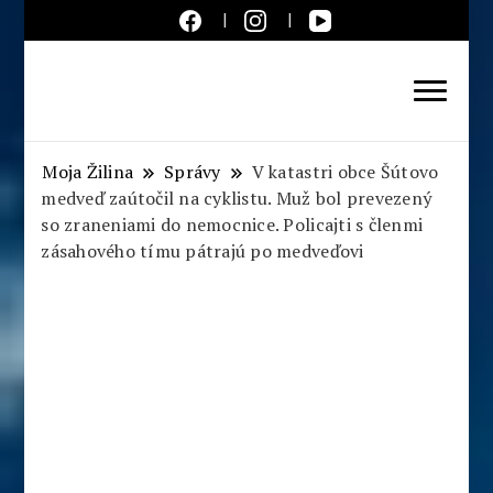
Aktuálne správy – severné
Slovensko
Moja Žilina
Správy
V katastri obce Šútovo
medveď zaútočil na cyklistu. Muž bol prevezený
so zraneniami do nemocnice. Policajti s členmi
zásahového tímu pátrajú po medveďovi