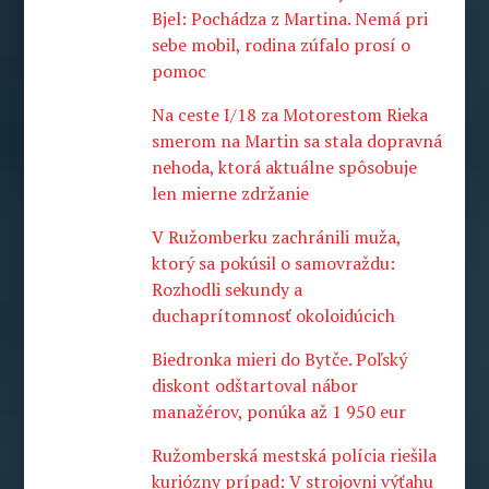
Bjel: Pochádza z Martina. Nemá pri
sebe mobil, rodina zúfalo prosí o
pomoc
Na ceste I/18 za Motorestom Rieka
smerom na Martin sa stala dopravná
nehoda, ktorá aktuálne spôsobuje
len mierne zdržanie
V Ružomberku zachránili muža,
ktorý sa pokúsil o samovraždu:
Rozhodli sekundy a
duchaprítomnosť okoloidúcich
Biedronka mieri do Bytče. Poľský
diskont odštartoval nábor
manažérov, ponúka až 1 950 eur
Ružomberská mestská polícia riešila
kuriózny prípad: V strojovni výťahu