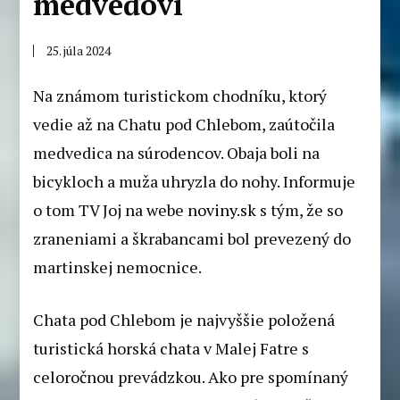
medveďovi
25. júla 2024
Na známom turistickom chodníku, ktorý
vedie až na Chatu pod Chlebom, zaútočila
medvedica na súrodencov. Obaja boli na
bicykloch a muža uhryzla do nohy. Informuje
o tom TV Joj na webe
noviny.sk
s tým, že so
zraneniami a škrabancami bol prevezený do
martinskej nemocnice.
Chata pod Chlebom je najvyššie položená
turistická horská chata v Malej Fatre s
celoročnou prevádzkou. Ako pre spomínaný