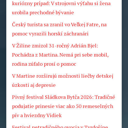
kuriózny prípad: V strojovni výťahu si žena
urobila prechodné bývanie
Český turista sa zranil vo Veľkej Fatre, na
pomoc vyrazili horskí záchranári
V Žiline zmizol 31-ročný Adrián Bjel:
Pochádza z Martina. Nemá pri sebe mobil,
rodina zúfalo prosí o pomoc
V Martine rozširujú možnosti liečby detskej
úzkosti aj depresie
Pivný festival Sládkova Bytča 2026: Tradičné
podujatie prinesie viac ako 50 remeselných
pív a hviezdny Vidiek
Festival netradičného ovocia v Tvrdošíne