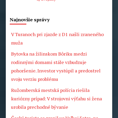
Najnovšie správy
V Turanoch pri zjazde z D1 našli zraneného
muža
Bytovka na žilinskom Bôriku medzi
rodinnými domami stále vzbudzuje
pohoršenie. Investor vystúpil a predostrel
svoju verziu problému
Ružomberská mestská polícia riešila
kuriózny prípad: V strojovni výťahu si žena
urobila prechodné bývanie
Český turista sa zranil vo Veľkej Fatre, na