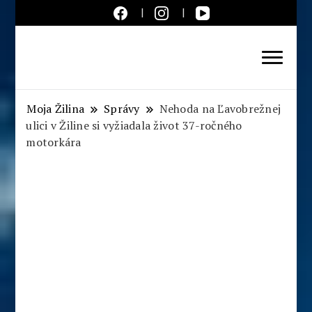
Aktuálne správy – severné
Slovensko
Moja Žilina
Správy
Nehoda na Ľavobrežnej
ulici v Žiline si vyžiadala život 37-ročného
motorkára