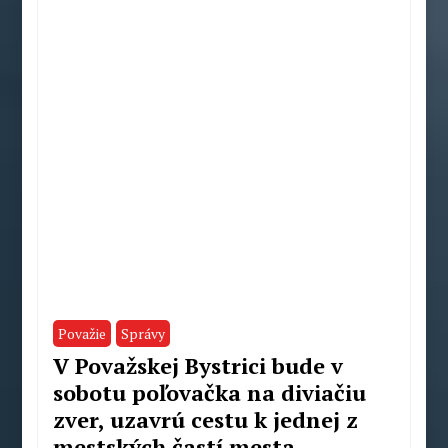
Považie
Správy
V Považskej Bystrici bude v
sobotu poľovačka na diviačiu
zver, uzavrú cestu k jednej z
mestských častí mesta