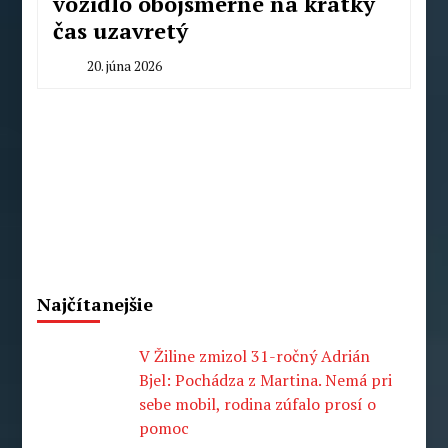
vozidlo obojsmerne na krátky
čas uzavretý
20. júna 2026
By
Radoslav
Pecko
Najčítanejšie
V Žiline zmizol 31-ročný Adrián
Bjel: Pochádza z Martina. Nemá pri
sebe mobil, rodina zúfalo prosí o
pomoc