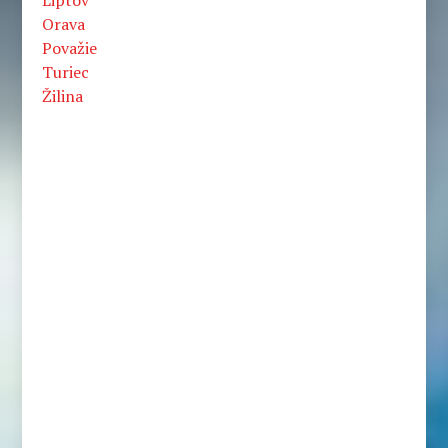
Liptov
Orava
Považie
Turiec
Žilina