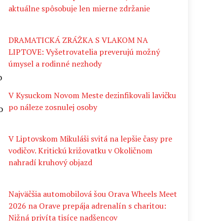
aktuálne spôsobuje len mierne zdržanie
DRAMATICKÁ ZRÁŽKA S VLAKOM NA
LIPTOVE: Vyšetrovatelia preverujú možný
úmysel a rodinné nezhody
o
V Kysuckom Novom Meste dezinfikovali lavičku
po náleze zosnulej osoby
o
V Liptovskom Mikuláši svitá na lepšie časy pre
vodičov. Kritickú križovatku v Okoličnom
nahradí kruhový objazd
Najväčšia automobilová šou Orava Wheels Meet
2026 na Orave prepája adrenalín s charitou:
Nižná privíta tisíce nadšencov