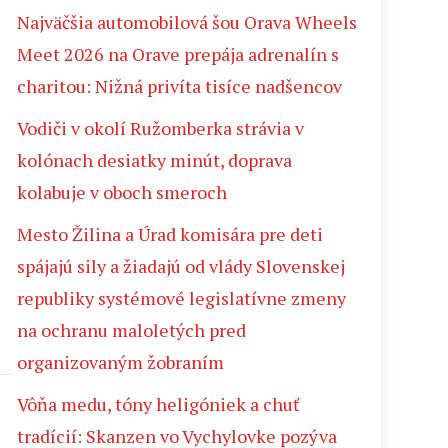
Najväčšia automobilová šou Orava Wheels
Meet 2026 na Orave prepája adrenalín s
charitou: Nižná privíta tisíce nadšencov
Vodiči v okolí Ružomberka strávia v
kolónach desiatky minút, doprava
kolabuje v oboch smeroch
Mesto Žilina a Úrad komisára pre deti
spájajú sily a žiadajú od vlády Slovenskej
republiky systémové legislatívne zmeny
na ochranu maloletých pred
organizovaným žobraním
Vôňa medu, tóny heligóniek a chuť
tradícií: Skanzen vo Vychylovke pozýva