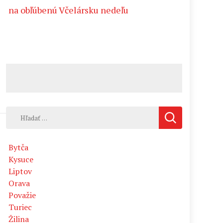
na obľúbenú Včelársku nedeľu
Hľadať:
Bytča
Kysuce
Liptov
Orava
Považie
Turiec
Žilina