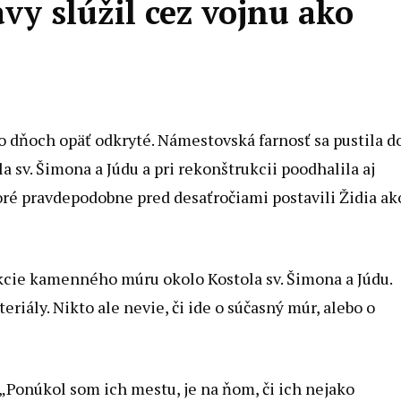
vy slúžil cez vojnu ako
o dňoch opäť odkryté. Námestovská farnosť sa pustila d
sv. Šimona a Júdu a pri rekonštrukcii poodhalila aj
ré pravdepodobne pred desaťročiami postavili Židia ak
kcie kamenného múru okolo Kostola sv. Šimona a Júdu.
eriály. Nikto ale nevie, či ide o súčasný múr, alebo o
„Ponúkol som ich mestu, je na ňom, či ich nejako