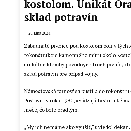
kostolom. Unikát Ora
sklad potravín
28. júna 2024
Zabudnuté pivnice pod kostolom boli v týcht
rekonštrukcie kamenného múru okolo Kostola 
unikátne klemby pôvodných troch pivníc, kto
sklad potravín pre prípad vojny.
Námestovská farnosť sa pustila do rekonštru
Postavili v roku 1930, uvádzajú historické mat
niečo, čo bolo predtým.
„My ich nemáme ako využiť,“ uviedol dekan. 