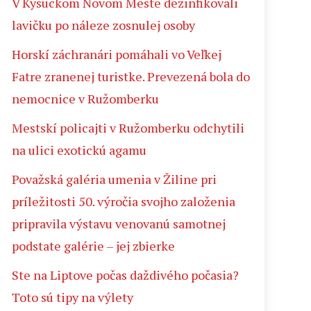
V Kysuckom Novom Meste dezinfikovali
lavičku po náleze zosnulej osoby
Horskí záchranári pomáhali vo Veľkej
Fatre zranenej turistke. Prevezená bola do
nemocnice v Ružomberku
Mestskí policajti v Ružomberku odchytili
na ulici exotickú agamu
Považská galéria umenia v Žiline pri
príležitosti 50. výročia svojho založenia
pripravila výstavu venovanú samotnej
podstate galérie – jej zbierke
Ste na Liptove počas daždivého počasia?
Toto sú tipy na výlety