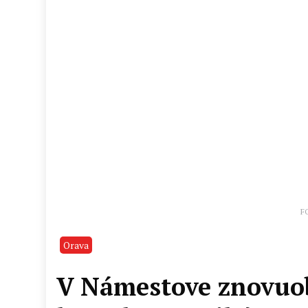
F
Orava
V Námestove znovuob