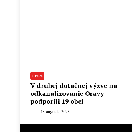
Orava
V druhej dotačnej výzve na
odkanalizovanie Oravy
podporili 19 obcí
13. augusta 2025
By
Radoslav
Pecko