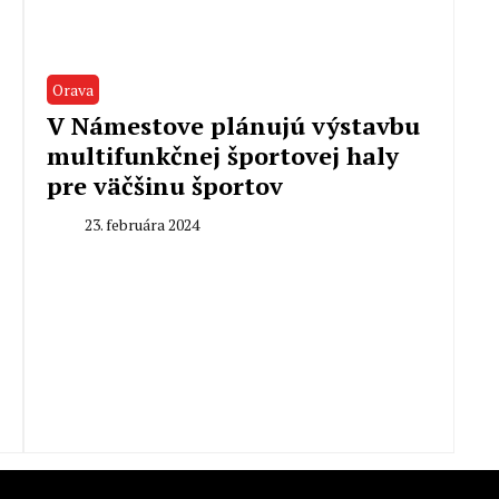
Orava
V Námestove plánujú výstavbu
multifunkčnej športovej haly
pre väčšinu športov
23. februára 2024
By
Peter
Mahel