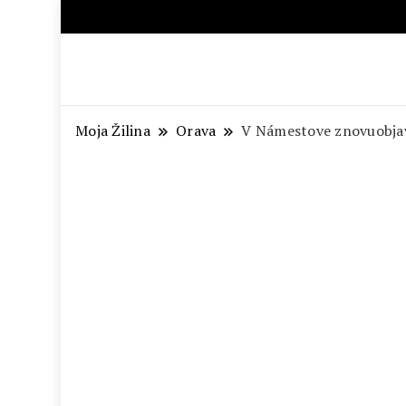
Aktuálne správy – severné Sl
Moja Žilina
Orava
V Námestove znovuobjavi