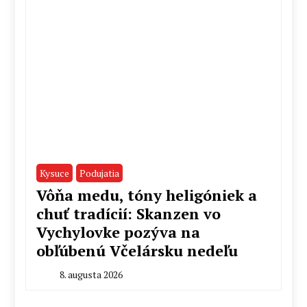
Kysuce
Podujatia
Vôňa medu, tóny heligóniek a
chuť tradícií: Skanzen vo
Vychylovke pozýva na
obľúbenú Včelársku nedeľu
8. augusta 2026
By
Stanislav
Klinovský