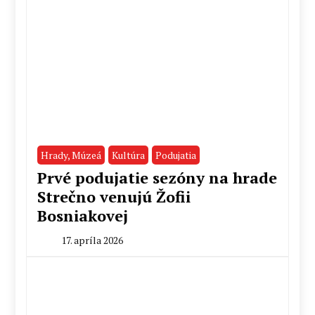
Hrady, Múzeá
Kultúra
Podujatia
Prvé podujatie sezóny na hrade
Strečno venujú Žofii
Bosniakovej
17. apríla 2026
By
Radoslav
Pecko