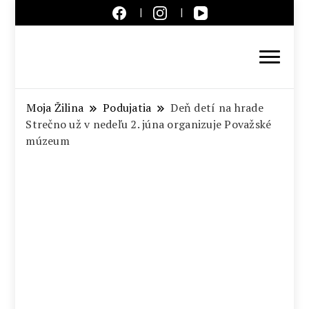
Aktuálne správy – severné
Slovensko
Moja Žilina
Podujatia
Deň detí na hrade
Strečno už v nedeľu 2. júna organizuje Považské
múzeum