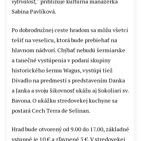
vytrvalosť,“
približuje kultúrna manažérka
Sabina Pavlíková.
Po dobrodružnej ceste hradom sa môžu všetci
tešiť na veselicu, ktorá bude prebiehať na
hlavnom nádvorí. Chýbať nebudú šermiarske
a tanečné vystúpenia v podaní skupiny
historického šermu Wagus, vystúpi tiež
Divadlo na predmestí s predstavením Danka
a Janka a svoju šikovnosť ukážu aj Sokoliari sv.
Bavona. O ukážku stredovekej kuchyne sa
postará Cech Terra de Selinan.
Hrad bude otvorený od 9.00 do 17.00, základné
vstupné je 10 € a zľavnené 5 €. V stredovekej