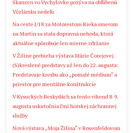
Skanzen vo Vychylovke pozýva na obľúbenú
Včelársku nedeľu
Na ceste I/18 za Motorestom Rieka smerom
na Martin sa stala dopravná nehoda, ktorá
aktuálne spôsobuje len mierne zdržanie
V Žiline prebieha výstava Márie Čorejovej
(S)kreslené predstavy už len do 22. augusta:
Predstavuje kresbu ako „pomalé médium“ a
priestor pre mentálne konštrukcie
V Kysuckých Beskydách sa tento víkend 8-9.
augusta uskutočnia Dni horskej záchrannej
služby
Nová výstava „Moja Žilina“ v Rosenfeldovom